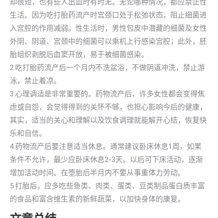
却很短，也有些人出血时有时无。无论哪种情况，都应禁止性
生活。因为吃打胎药流产时宫颈口处于松弛状态，阻止细菌进
入宫腔的作用减弱。性生活时，男性包皮中潜藏的细菌及女性
外阴、阴道、宫颈中的细菌可以乘机上行感染宫腔；此外，胚
胎组织剥脱后血窦开放，易于被细菌感染。
2.吃打胎药流产后一个月内不洗盆浴，不做阴道冲洗，禁止游
泳，禁止着凉。
3.心理调适是非常重要的。药物流产后，许多女性都会变得焦
虑或自怨，会觉得得到的关怀不够，也担心影响今后的健康，
其实，适当的关心和理解以及饮食调理就能解开心结，恢复快
乐和自信。
4.药物流产后要注意适当休息。通常建议卧床休息1周，如果
条件不允许，最少应卧床休息2-3天。以后可下床活动，逐渐
增加活动时间。在堕胎后半月内不要从事重体力劳动。
5.打胎后，应多吃些鱼类、肉类、蛋类、豆类制品蛋白质丰富
的食品和富含维生素的新鲜蔬菜，以加快身体的康复。