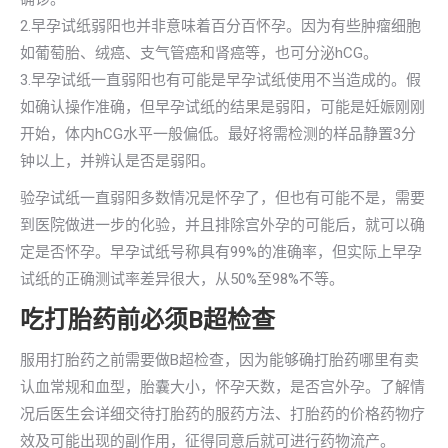
2.早孕试纸弱阳也并非意味着百分百怀孕。因为有些肿瘤细胞
如葡萄胎、绒癌、支气管癌和肾癌等，也可分泌hCG。
3.早孕试纸一直弱阳也有可能是早孕试纸使用不当造成的。假
如确认操作准确，但早孕试纸的结果是弱阳，可能是妊娠刚刚
开始，体内hCG水平一般偏低。最好将需检测的样品静置3分
钟以上，并辨认是否是弱阳。
验孕试纸一直弱阳多数情况是怀孕了，但也有可能不是，需要
到医院做进一步的化验，并且排除宫外孕的可能后，就可以确
定是否怀孕。早孕试纸号称具有99%的准确率，但实际上早孕
试纸的正确测试率差异很大，从50%至98%不等。
吃打胎药前必须B超检查
服用打胎药之前需要做B超检查，因为能够确打胎药哪里有卖
认血常规和血型，胎囊大小，怀孕天数，是否宫外孕。了解情
况后医生会详细交待打胎药的服药方法、打胎药的价格药物疗
效及可能出现的副作用，征得同意后就可进行药物流产。