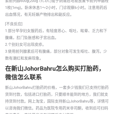
索前列醇600g(200g /片3片)或于阴道后穹窟放置卡前列甲酯栓
1枚(1mg)。卧床休息1～2小时，门诊观察6小时。注意用药后
出血情况，有无妊娠产物排出和副反应。
[不良反应]
1.部分早孕妇女服药后，有轻度恶心、呕吐、眩晕、乏力和下
腹痛，肛门坠胀感和子宫出血。
2.个别妇女可出现皮疹。
3.使用前列腺素后可有腹痛，部分对象可发生呕吐、腹泻。少
数有潮红和发麻现象。
在新山JohorBahru怎么购买打胎药，
微信怎么联系
新山JohorBahru打胎药的价格，一套多少钱我们已支持打胎药
货到付款，包括进口打胎药，只要顺丰能到的地方，我们就支
持货到付款。网上淘宝，国际支持新山JohorBahru等，详情可
以咨询我们微信。药品为医院专用药米非司酮，收到后可扫码