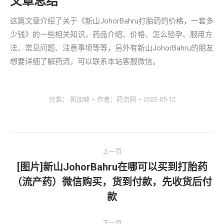
文章总结
这篇文章介绍了关于《新山JohorBahru打胎药的价格，一套多
少钱》的一些相关知识，药品介绍、价格、怎么验孕、服用方
法、常见问题、注意事项等等，另外有新山JohorBahru的朋友
想要详细了解药流，可以联系本站客服微信。
分类：
新加坡
作者：
药流网
2022-05-12
文
上一页
章
[图片]新山JohorBahru在哪可以买到打胎药
（流产药）微信购买，货到付款，先收货后付
上
导
一
款
航
文
章：
下一页