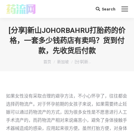
Search
搜
索：
[分享]新山JOHORBAHRU打胎药的价
格，一套多少钱药店有卖吗？货到付
款，先收货后付款
你在这里：
首页
新加坡
[分享]新…
如果女性没有采取合理的避孕方法，不小心怀孕了，往往都会
选择药物流产。对于怀孕前期的女孩子来说，如果需要终止妊
娠可以通过药物流产的方式，因为很多女性是不愿意进行人工
手术流产的，而药物流产相对来说痛苦小，避免了身体接触手
术器械造成的感染，应用起来很方便。虽然打胎方便，对身体