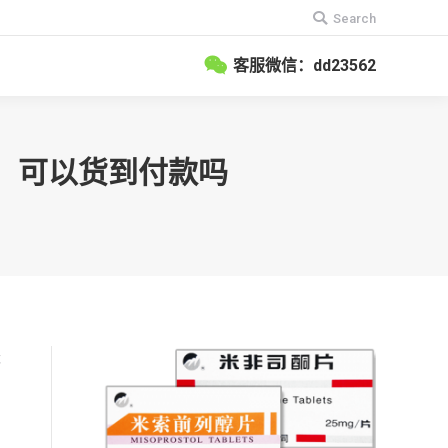
搜
Search
索：
客服微信：dd23562
买，可以货到付款吗
优
用