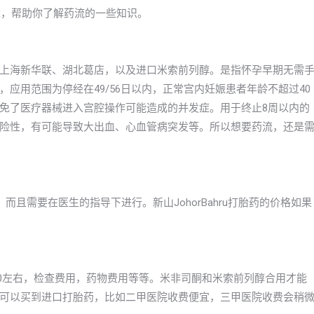
文章，帮助你了解药流的一些知识。
上海新华联、湖北葛店，以及进口米索前列醇。是指怀孕早期无需
应用范围为停经在49/56日以内，正常宫内妊娠患者年龄不超过40
免了医疗器械进入宫腔操作可能造成的并发症。用于终止8周以内的
险性，有可能导致大出血、心血管病突发等。所以想要药流，还是
而且需要在医生的指导下进行。新山JohorBahru打胎药的价格如果
2000左右，检查费用，药物费用等等。米非司酮和米索前列醇合用才能
可以买到进口打胎药，比如二甲医院收费便宜，三甲医院收费会稍