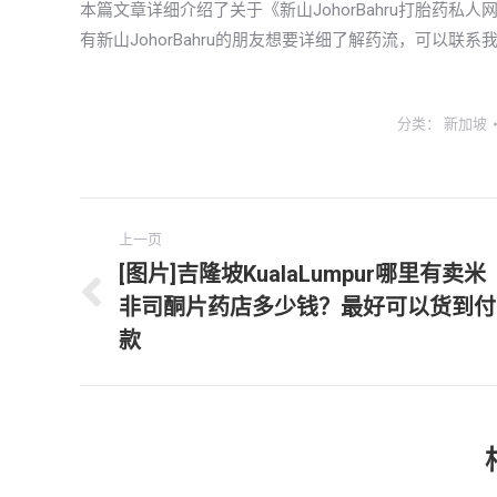
本篇文章详细介绍了关于《新山JohorBahru打胎药
有新山JohorBahru的朋友想要详细了解药流，可以联
分类：
新加坡
文
上一页
章
[图片]吉隆坡KualaLumpur哪里有卖米
非司酮片药店多少钱？最好可以货到付
上
导
一
款
航
文
章：