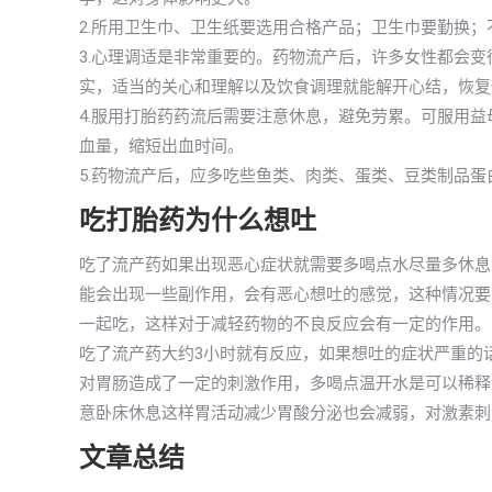
2.所用卫生巾、卫生纸要选用合格产品；卫生巾要勤换
3.心理调适是非常重要的。药物流产后，许多女性都会
实，适当的关心和理解以及饮食调理就能解开心结，恢复
4.服用打胎药药流后需要注意休息，避免劳累。可服用
血量，缩短出血时间。
5.药物流产后，应多吃些鱼类、肉类、蛋类、豆类制品
吃打胎药为什么想吐
吃了流产药如果出现恶心症状就需要多喝点水尽量多休息
能会出现一些副作用，会有恶心想吐的感觉，这种情况要
一起吃，这样对于减轻药物的不良反应会有一定的作用。
吃了流产药大约3小时就有反应，如果想吐的症状严重的
对胃肠造成了一定的刺激作用，多喝点温开水是可以稀释
意卧床休息这样胃活动减少胃酸分泌也会减弱，对激素刺
文章总结