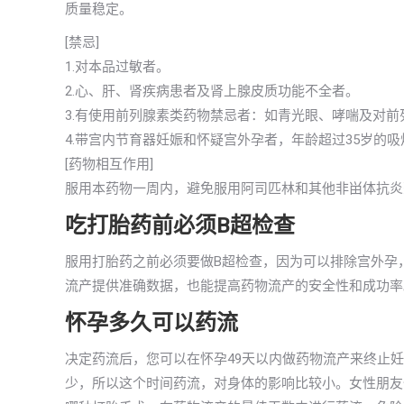
质量稳定。
[禁忌]
1.对本品过敏者。
2.心、肝、肾疾病患者及肾上腺皮质功能不全者。
3.有使用前列腺素类药物禁忌者：如青光眼、哮喘及对
4.带宫内节育器妊娠和怀疑宫外孕者，年龄超过35岁的
[药物相互作用]
服用本药物一周内，避免服用阿司匹林和其他非畄体抗炎
吃打胎药前必须B超检查
服用打胎药之前必须要做B超检查，因为可以排除宫外孕
流产提供准确数据，也能提高药物流产的安全性和成功率
怀孕多久可以药流
决定药流后，您可以在怀孕49天以内做药物流产来终止
少，所以这个时间药流，对身体的影响比较小。女性朋友