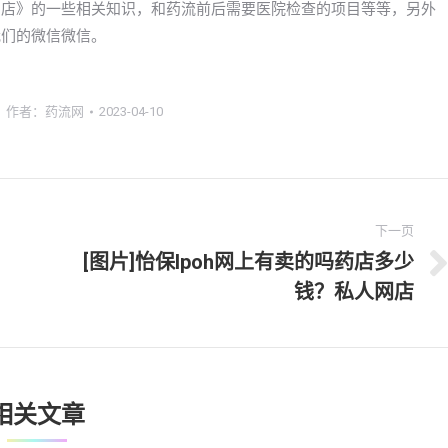
私人网店》的一些相关知识，和药流前后需要医院检查的项目等等，另外
系我们的微信微信。
作者：
药流网
2023-04-10
下一页
[图片]怡保lpoh网上有卖的吗药店多少
下
钱？私人网店
一
文
章：
相关文章