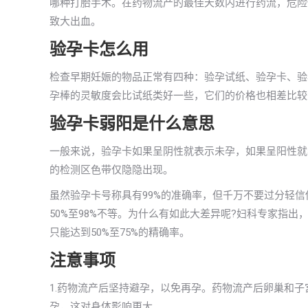
哪种打胎手术。在药物流产的最佳天数内进行药流，危险
致大出血。
验孕卡怎么用
检查早期妊娠的物品正常有四种：验孕试纸、验孕卡、验
孕棒的灵敏度会比试纸类好一些，它们的价格也相差比较
验孕卡弱阳是什么意思
一般来说，验孕卡如果呈阴性就表示未孕，如果呈阳性就
的检测区色带仅隐隐出现。
虽然验孕卡号称具有99%的准确率，但千万不要过分轻
50%至98%不等。为什么有如此大差异呢?妇科专家指
只能达到50%至75%的精确率。
注意事项
1.药物流产后坚持避孕，以免再孕。药物流产后卵巢和
孕，这对身体影响更大。