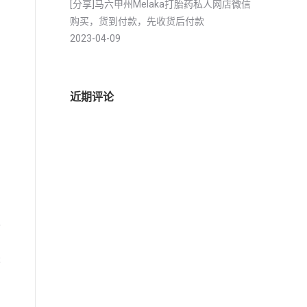
[分享]马六甲州Melaka打胎药私人网店微信
购买，货到付款，先收货后付款
2023-04-09
近期评论
止
是
、