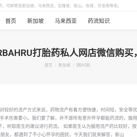
胎药，可邮寄至新加坡、马来西亚、吉隆坡、新山、怡保、莎亚南等地。
首页
新加坡
马来西亚
药流知识
HORBAHRU打胎药私人网店微信购
你在这里：
首页
新加坡
[图片]新…
对较好的流产方式来说，药物流产有着方便快捷，时间短，安全等
手术伤害要小。我们要了解，并不是所有意外怀孕都能药流的，服
下，听取医生的建议进行药流。 如果医生认为服用流产药比较好，按
学习的朋友，都遇到了不小心怀孕的困扰，今天我们就来解答，新山