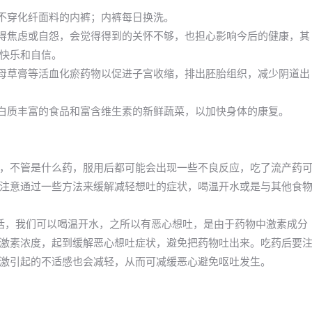
；不穿化纤面料的内裤；内裤每日换洗。
变得焦虑或自怨，会觉得得到的关怀不够，也担心影响今后的健康，其
快乐和自信。
益母草膏等活血化瘀药物以促进子宫收缩，排出胚胎组织，减少阴道出
蛋白质丰富的食品和富含维生素的新鲜蔬菜，以加快身体的康复。
，不管是什么药，服用后都可能会出现一些不良反应，吃了流产药
注意通过一些方法来缓解减轻想吐的症状，喝温开水或是与其他食
话，我们可以喝温开水，之所以有恶心想吐，是由于药物中激素成分
激素浓度，起到缓解恶心想吐症状，避免把药物吐出来。吃药后要
激引起的不适感也会减轻，从而可减缓恶心避免呕吐发生。