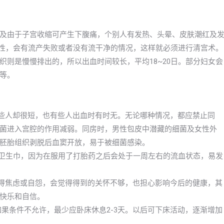
及由于子宫收缩可产生下腹痛，个别人有发热、头晕、皮肤潮红及
女性，会有流产失败或者没有流干净的情况，这样就必须进行清宫术。
则是慢慢排出的，所以出血时间较长，平均18~20日。部分妇女会
等。
有些人却很短，也有些人出血时有时无。无论哪种情况，都应禁止同
菌进入宫腔的作用减弱。同房时，男性包皮中潜藏的细菌及女性外
胚胎组织剥脱后血窦开放，易于被细菌感染。
换卫生巾，因为在服用了打胎药之后会处于一周左右的流血状态，易发
变得焦虑或自怨，会觉得得到的关怀不够，也担心影响今后的健康，其
快乐和自信。
如果条件不允许，最少应卧床休息2-3天。以后可下床活动，逐渐增加