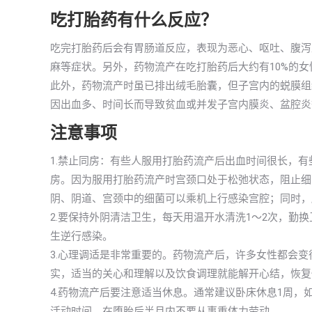
吃打胎药有什么反应？
吃完打胎药后会有胃肠道反应，表现为恶心、呕吐、腹泻
麻等症状。另外，药物流产在吃打胎药后大约有10%的
此外，药物流产时虽已排出绒毛胎囊，但子宫内的蜕膜组织
因出血多、时间长而导致贫血或并发子宫内膜炎、盆腔炎
注意事项
1.禁止同房：有些人服用打胎药流产后出血时间很长，
房。因为服用打胎药流产时宫颈口处于松弛状态，阻止细
阴、阴道、宫颈中的细菌可以乘机上行感染宫腔；同时，
2.要保持外阴清洁卫生，每天用温开水清洗1～2次，勤
生逆行感染。
3.心理调适是非常重要的。药物流产后，许多女性都会
实，适当的关心和理解以及饮食调理就能解开心结，恢复
4.药物流产后要注意适当休息。通常建议卧床休息1周，
活动时间。在堕胎后半月内不要从事重体力劳动。