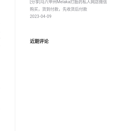
[分享]马六甲州Melaka打胎药私人网店微信
购买，货到付款，先收货后付款
2023-04-09
要
孕
物
近期评论
指
止
前