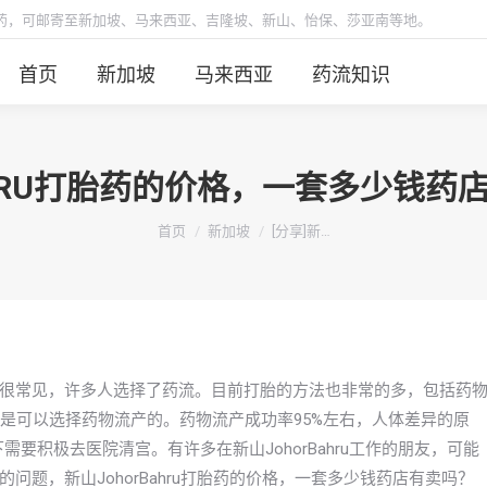
胎药，可邮寄至新加坡、马来西亚、吉隆坡、新山、怡保、莎亚南等地。
首页
新加坡
马来西亚
药流知识
BAHRU打胎药的价格，一套多少钱
你在这里：
首页
新加坡
[分享]新…
很常见，许多人选择了药流。目前打胎的方法也非常的多，包括药
是可以选择药物流产的。药物流产成功率95%左右，人体差异的原
要积极去医院清宫。有许多在新山JohorBahru工作的朋友，可能
题，新山JohorBahru打胎药的价格，一套多少钱药店有卖吗？