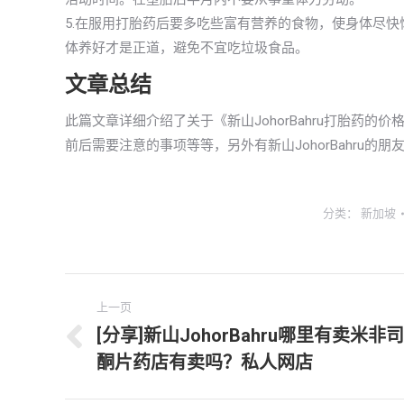
5.在服用打胎药后要多吃些富有营养的食物，使身体尽
体养好才是正道，避免不宜吃垃圾食品。
文章总结
此篇文章详细介绍了关于《新山JohorBahru打胎药
前后需要注意的事项等等，另外有新山JohorBahru
分类：
新加坡
文
上一页
章
[分享]新山JohorBahru哪里有卖米非司
上
酮片药店有卖吗？私人网店
导
一
文