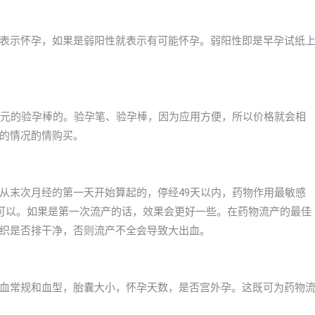
表示怀孕，如果是弱阳性就表示有可能怀孕。弱阳性即是早孕试纸
30元的验孕棒的。验孕笔、验孕棒，因为应用方便，所以价格就会相
的情况酌情购买。
从末次月经的第一天开始算起的，停经49天以内，药物作用最敏感
内都可以。如果是第一次流产的话，效果会更好一些。在药物流产的最佳
织是否排干净，否则流产不全会导致大出血。
血常规和血型，胎囊大小，怀孕天数，是否宫外孕。这既可为药物