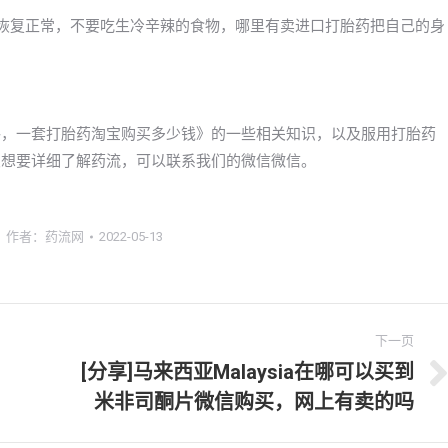
快恢复正常，不要吃生冷辛辣的食物，哪里有卖进口打胎药把自己的身
的价格，一套打胎药淘宝购买多少钱》的一些相关知识，以及服用打胎药
的朋友想要详细了解药流，可以联系我们的微信微信。
作者：
药流网
2022-05-13
下一页
[分享]马来西亚Malaysia在哪可以买到
下
米非司酮片微信购买，网上有卖的吗
一
文