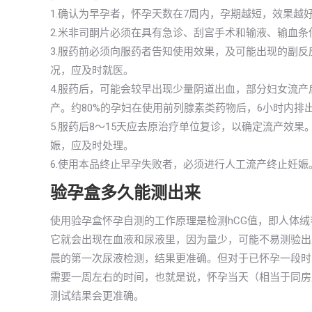
1.确认为早孕者，怀孕天数在7周内，孕期越短，效果越
2.米非司酮片必须在具有急诊、刮宫手术和输液、输血条
3.服药前必须向服药者告知使用效果，及可能出现的副
况，应及时就医。
4.服药后，可能会较早出现少量阴道出血，部分妇女流
产。约80%的孕妇在使用前列腺素类药物后，6小时内排
5.服药后8～15天应去原治疗单位复诊，以确定流产效
娠，应及时处理。
6.使用本品终止早孕失败者，必须进行人工流产终止妊娠
验孕盒多久能测出来
使用验孕盒怀孕自测的工作原理是检测hCG值，即人体
它就会出现在血液和尿液里，因为量少，可能不易测验出来
晨的第一次尿液检测，结果更准确。但对于已怀孕一段时
需要一周左右的时间，也就是说，怀孕当天（相当于同房
测试结果会更准确。