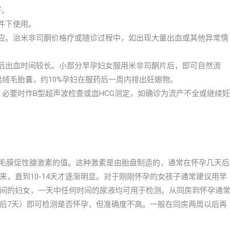
好。
件下使用。
反应。治米非司酮价格疗或随诊过程中，如出现大量出血或其他异常情
产后出血时间较长。小部分早孕妇女服用米非司酮片后，即可自然流
出绒毛胎囊，约10%孕妇在服药后一周内排出妊娠物。
果。必要时作B型超声波检查或血HCG测定，如确诊为流产不全或继续妊
。
绒毛膜促性腺激素的值。这种激素是由胎盘制造的，通常在怀孕几天后
，直到10-14天才逐渐明显。对于刚刚怀孕的女孩子通常建议用早
间的妇女，一天中任何时间的尿液均可用于检测。从同房到怀孕通
后7天）即可检测是否怀孕，但准确度不高。一般在同房两周以后再