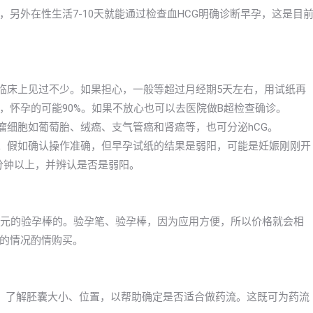
另外在性生活7-10天就能通过检查血HCG明确诊断早孕，这是目
在临床上见过不少。如果担心，一般等超过月经期5天左右，用试纸再
，怀孕的可能90%。如果不放心也可以去医院做B超检查确诊。
瘤细胞如葡萄胎、绒癌、支气管癌和肾癌等，也可分泌hCG。
的。假如确认操作准确，但早孕试纸的结果是弱阳，可能是妊娠刚刚开
分钟以上，并辨认是否是弱阳。
30元的验孕棒的。验孕笔、验孕棒，因为应用方便，所以价格就会相
的情况酌情购买。
，了解胚囊大小、位置，以帮助确定是否适合做药流。这既可为药流