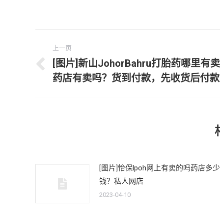
文
上一页
章
[图片]新山JohorBahru打胎药哪里有卖
上
药店有卖吗？货到付款，先收货后付款
导
一
文
航
章：
[图片]怡保lpoh网上有卖的吗药店多少
钱？私人网店
2023-04-10