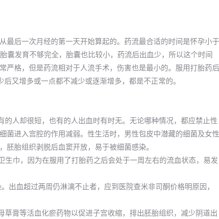
从最后一次月经的第一天开始算起的。药流最合适的时间是怀孕小
候胎囊发育不够完全，胎囊也比较小，药流后出血少，所以这个时间
常严格，但是药流相对于人流手术，伤害也是最小的。服用打胎药
减少后又增多或一点都不减少或逐渐增多，都是不正常的。
，有的人却很短，也有的人出血时有时无。无论哪种情况，都应禁止性
细菌进入宫腔的作用减弱。性生活时，男性包皮中潜藏的细菌及女
，胚胎组织剥脱后血窦开放，易于被细菌感染。
换卫生巾，因为在服用了打胎药之后会处于一周左右的流血状态，易发
感染。出血超过两周仍淋漓不止者，应到医院查米非司酮价格明原因，
益母草膏等活血化瘀药物以促进子宫收缩，排出胚胎组织，减少阴道出