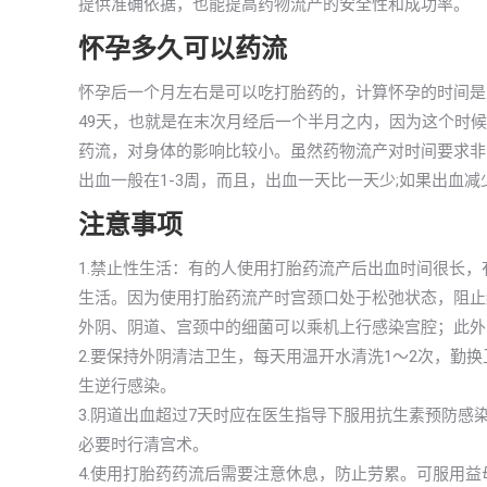
提供准确依据，也能提高药物流产的安全性和成功率。
怀孕多久可以药流
怀孕后一个月左右是可以吃打胎药的，计算怀孕的时间是
49天，也就是在末次月经后一个半月之内，因为这个时
药流，对身体的影响比较小。虽然药物流产对时间要求非
出血一般在1-3周，而且，出血一天比一天少;如果出血
注意事项
1.禁止性生活：有的人使用打胎药流产后出血时间很长
生活。因为使用打胎药流产时宫颈口处于松弛状态，阻止
外阴、阴道、宫颈中的细菌可以乘机上行感染宫腔；此外
2.要保持外阴清洁卫生，每天用温开水清洗1～2次，勤
生逆行感染。
3.阴道出血超过7天时应在医生指导下服用抗生素预防
必要时行清宫术。
4.使用打胎药药流后需要注意休息，防止劳累。可服用