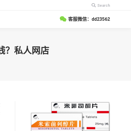
搜
Search
索：
客服微信：dd23562
少钱？私人网店
敢
最