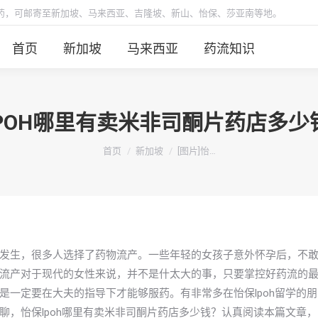
胎药，可邮寄至新加坡、马来西亚、吉隆坡、新山、怡保、莎亚南等地。
首页
新加坡
马来西亚
药流知识
LPOH哪里有卖米非司酮片药店多
你在这里：
首页
新加坡
[图片]怡…
发生，很多人选择了药物流产。一些年轻的女孩子意外怀孕后，不
流产对于现代的女性来说，并不是什太大的事，只要掌控好药流的
一定要在大夫的指导下才能够服药。有非常多在怡保lpoh留学的朋
，怡保lpoh哪里有卖米非司酮片药店多少钱？认真阅读本篇文章，