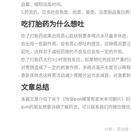
血量，缩短出血时间。
5.药流后，应多吃些鱼类、肉类、蛋类、豆类制品蛋白
吃打胎药为什么想吐
吃了打胎药如果出现恶心症状就要多喝点水尽量多休息，
会出现一些副作用，会有恶心想吐的感觉，这种情况要注
起吃，这样对于减轻药物的不良反应会有一定的作用。
吃了打胎药大约3小时就有反应，如果想吐的症状严重的
对胃肠造成了一定的刺激作用，多喝点温开水是可以稀释
意卧床休息这样胃活动减少胃酸分泌也会减弱，对激素刺
文章总结
本篇文章介绍了关于《怡保lpoh哪里有卖米非司酮片》
lpoh的朋友想要详细了解药流，可以联系我们的微信微信
分类：
新加坡