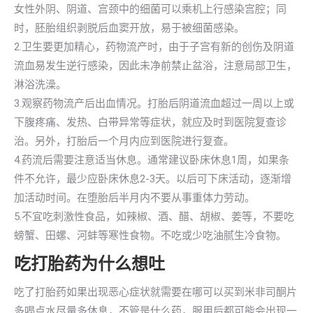
女性外阴、阴道、宫颈中的细菌可以乘机上行感染宫腔；同
时，胚胎组织剥脱后血窦开放，易于被细菌感染。
2.卫生要更加精心，药物流产时，由于子宫有新的创伤及阴道
流血易发生逆行感染，因此未净前禁止盆浴，注意局部卫生，
淋浴洗澡。
3.观察药物流产后出血情况。打胎后阴道流血超过一周以上或
下腹疼痛、发热、白带异常等症状，就应及时到医院复查诊
治。另外，打胎后一个月内应到医院进行复查。
4.药流后需要注意适当休息。通常建议卧床休息1周，如果条
件不允许，最少应卧床休息2-3天。以后可下床活动，逐渐增
加活动时间。在堕胎后半月内不要从事重体力劳动。
5.不宜吃刺激性食品，如辣椒、酒、醋、胡椒、姜等，不要吃
螃蟹、田螺、河蚌等寒性食物。不吃或少吃油腻生冷食物。
吃打胎药为什么想吐
吃了打胎药如果出现恶心症状就需要在哪可以买到米非司酮片
多喝点水尽量多休息，不管是什么药，服用后都可能会出现一