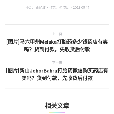
分类：
新加坡
作者：
药流网
2022-05-17
文
上一页
章
[图片]马六甲州Melaka打胎药多少钱药店有卖
上
吗？货到付款，先收货后付款
导
一
文
航
下一页
章：
[图片]新山JohorBahru打胎药微信购买药店有
下
卖吗？货到付款，先收货后付款
一
文
章：
相关文章