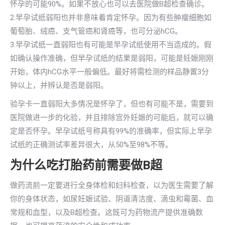
怀孕的可能90%。如果不放心也可以去医院做B超检查确诊。
2.早孕试纸弱阳也并非意味着肯定怀孕。因为有些肿瘤细胞如
葡萄胎、绒癌、支气管癌和肾癌等，也可分泌hCG。
3.早孕试纸一直弱阳也有可能是早孕试纸使用不当造成的。假
如确认操作准确，但早孕试纸的结果是弱阳，可能是妊娠刚刚
开始，体内hCG水平一般偏低。最好将需检测的样品静置3分
钟以上，并辨认是否是弱阳。
验孕卡一直弱阳大多情况是怀孕了，但也有可能不是，需要到
医院做进一步的化验，并且排除宫外妊娠的可能后，就可以确
定是否怀孕。早孕试纸号称具有99%的准确率，但实际上早孕
试纸的正确测试率差异很大，从50%至98%不等。
为什么吃打胎药前需要做B超
做药流前一定要进行全身体检和妇科检查，以为医生需要了解
你的身体状态，如尿妊娠试验、阴道清洁度、滴虫和霉菌、血
常规和血型，以及B超检查。这既可为药物流产提供准确数