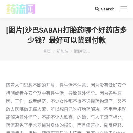
Search
搜
索：
[图片]沙巴SABAH打胎药哪个好药店多
少钱？最好可以货到付款
你在这里：
首页
新加坡
[图片]沙…
随着人们思想不断的开放，性生活不注意，因为没有做好安全
措施或者在安全期中有性生活，导致意外怀孕。因为各种原
因，工作，或者经济，不少女性都不得不选择药物流产，又不
敢去医院做无痛人流，所以想自己吃打胎药解决。不用手术就
能解决意外怀孕，不能不让人欣喜，的确，与人工流产相比，
药流避免了手术器械对身体的损伤，而且痛苦小、副反应轻、