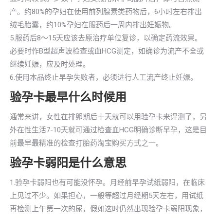
产。约80%的孕妇在使用前列腺素类药物后，6小时左右排出
绒毛胎囊，约10%孕妇在服药后一周内排出妊娠物。
5.服药后8～15天应该去原治疗单位复诊，以确定药流效果。
必要时作B型超声波检查或血HCG测定，如确诊为流产不全或
继续妊娠，应及时处理。
6.使用本品终止早孕失败者，必须进行人工流产终止妊娠。
验孕卡最早什么时候用
通常来讲，女性在排卵期后十天就可以用验孕卡来评测了，另
外在性生活7-10天就可通过检查血HCG明确诊断早孕，这是目
前最早最精准的检查打胎药淘宝购买方式之一。
验孕卡弱阳是什么意思
1.验孕卡弱阳也有可能没怀孕。月经前早孕试纸弱阳，在临床
上见过不少。如果担心，一般等超过月经期5天左右，用试纸
再检测上午第一次的尿，假如这时仍然出现验孕卡弱阳现象，