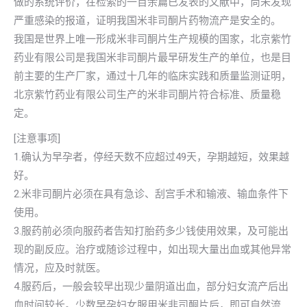
做的系统评价，在检索的一百余篇已发表的文献中，尚未发现
严重感染的报道，证明我国米非司酮片药物流产是安全的。
我国是世界上唯一形成米非司酮片生产规模的国家，北京紫竹
药业有限公司是我国米非司酮片最早研发生产的单位，也是目
前主要的生产厂家，通过十几年的临床实践和质量监测证明，
北京紫竹药业有限公司生产的米非司酮片符合标准、质量稳
定。
[注意事项]
1.确认为早孕者，停经天数不应超过49天，孕期越短，效果越
好。
2.米非司酮片必须在具有急诊、刮宫手术和输液、输血条件下
使用。
3.服药前必须向服药者告知打胎药多少钱使用效果，及可能出
现的副反应。治疗或随诊过程中，如出现大量出血或其他异常
情况，应及时就医。
4.服药后，一般会较早出现少量阴道出血，部分妇女流产后出
血时间较长。少数早孕妇女服用米非司酮片后，即可自然流