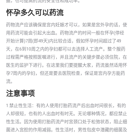
据，也可提高药流的安全性和成功率。
怀孕多久可以药流
药物流产应该确保是宫内妊娠才可以，如果是宫外孕的话，使
用药流可能会引起大出血。药物流产的时间一般在怀孕(停经
开始计算)7周(即49天)内比较合适，假如怀孕时间超过了49
天，在6到10周之内的孕妇都可以去选择人工流产。整个服药
过程需严格按照医嘱进行，并且流产的关键步骤必须住院，在
医生的监护下进行。在这里我们要提醒大家，药流虽然适用怀
孕7周内的孕妇，但还是要去医院检查，保证是宫内孕方能药
流。
注意事项
1.禁止性生活：有的人使用打胎药流产后出血时间很长，有的
人却很短，也有的人出血时有时无。无论哪种情况，都应禁止
性生活。因为使用打胎药流产时宫颈口处于松弛状态，阻止细
菌进入宫腔的作用减弱。性生活时，男性包皮中潜藏的细菌及