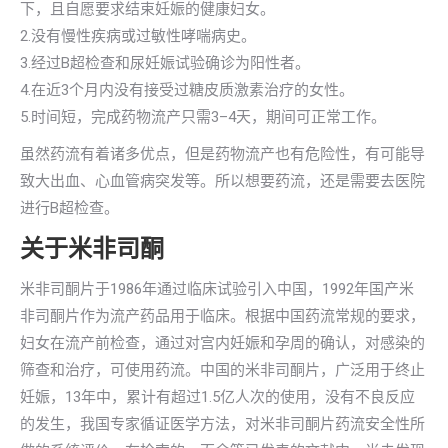
下，且自愿要求结束妊娠的健康妇女。
2.没有慢性疾病或过敏性哮喘病史。
3.经过B超检查和尿妊娠试验确诊为阳性者。
4.在近3个月内没有接受过糖皮质激素治疗的女性。
5.时间短，完成药物流产只需3–4天，期间可正常工作。
虽然药流有着诸多优点，但是药物流产也有危险性，有可能导
致大出血、心血管病突发等。所以想要药流，还是需要去医院
进行B超检查。
关于米非司酮
米非司酮片于1986年通过临床试验引入中国，1992年国产米
非司酮片作为流产药品用于临床。根据中国药流常规的要求，
妇女在流产前检查，通过对宫内妊娠和孕周的确认，对感染的
筛查和治疗，可使用药流。中国的米非司酮片，广泛用于终止
妊娠，13年中，累计有超过1.5亿人次的使用，没有不良反应
的发生，我国专家循证医学方法，对米非司酮片药流安全性所