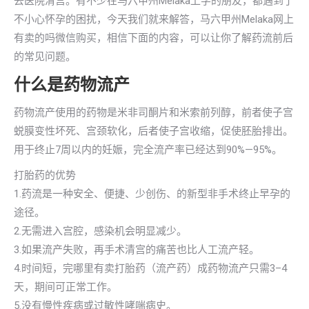
去医院清宫。有不少在马六甲州Melaka上学的朋友，都遇到了
不小心怀孕的困扰，今天我们就来解答，马六甲州Melaka网上
有卖的吗微信购买，相信下面的内容，可以让你了解药流前后
的常见问题。
什么是药物流产
药物流产使用的药物是米非司酮片和米索前列醇，前者使子宫
蜕膜变性坏死、宫颈软化，后者使子宫收缩，促使胚胎排出。
用于终止7周以内的妊娠，完全流产率已经达到90%—95%。
打胎药的优势
1.药流是一种安全、便捷、少创伤、的新型非手术终止早孕的
途径。
2.无需进入宫腔，感染机会明显减少。
3.如果流产失败，再手术清宫的痛苦也比人工流产轻。
4.时间短，完哪里有卖打胎药（流产药）成药物流产只需3–4
天，期间可正常工作。
5.没有慢性疾病或过敏性哮喘病史。