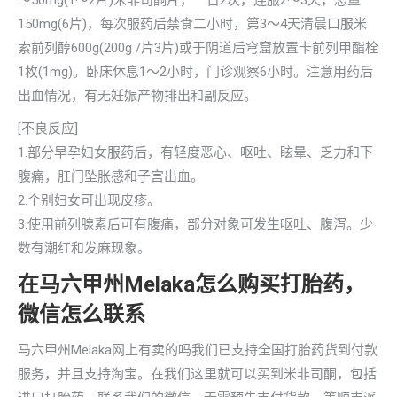
～50mg(1～2片)米非司酮片，一日2次，连服2～3天，总量
150mg(6片)，每次服药后禁食二小时，第3～4天清晨口服米
索前列醇600g(200g /片3片)或于阴道后穹窟放置卡前列甲酯栓
1枚(1mg)。卧床休息1～2小时，门诊观察6小时。注意用药后
出血情况，有无妊娠产物排出和副反应。
[不良反应]
1.部分早孕妇女服药后，有轻度恶心、呕吐、眩晕、乏力和下
腹痛，肛门坠胀感和子宫出血。
2.个别妇女可出现皮疹。
3.使用前列腺素后可有腹痛，部分对象可发生呕吐、腹泻。少
数有潮红和发麻现象。
在马六甲州Melaka怎么购买打胎药，
微信怎么联系
马六甲州Melaka网上有卖的吗我们已支持全国打胎药货到付款
服务，并且支持淘宝。在我们这里就可以买到米非司酮，包括