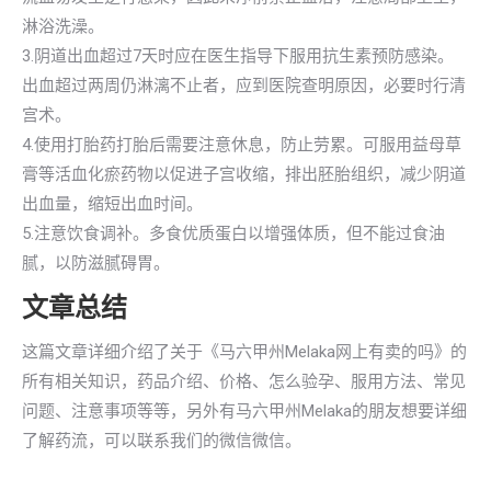
淋浴洗澡。
3.阴道出血超过7天时应在医生指导下服用抗生素预防感染。
出血超过两周仍淋漓不止者，应到医院查明原因，必要时行清
宫术。
4.使用打胎药打胎后需要注意休息，防止劳累。可服用益母草
膏等活血化瘀药物以促进子宫收缩，排出胚胎组织，减少阴道
出血量，缩短出血时间。
5.注意饮食调补。多食优质蛋白以增强体质，但不能过食油
腻，以防滋腻碍胃。
文章总结
这篇文章详细介绍了关于《马六甲州Melaka网上有卖的吗》的
所有相关知识，药品介绍、价格、怎么验孕、服用方法、常见
问题、注意事项等等，另外有马六甲州Melaka的朋友想要详细
了解药流，可以联系我们的微信微信。