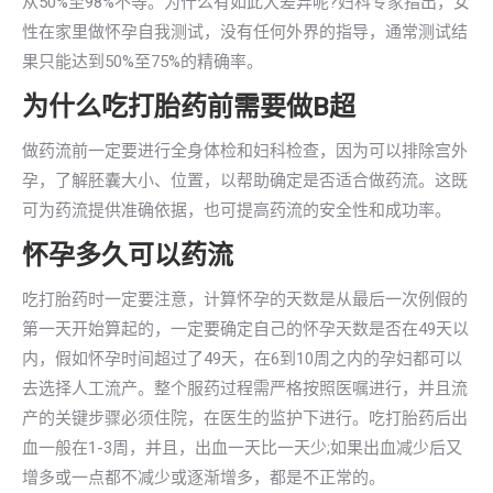
从50%至98%不等。为什么有如此大差异呢?妇科专家指出，女
性在家里做怀孕自我测试，没有任何外界的指导，通常测试结
果只能达到50%至75%的精确率。
为什么吃打胎药前需要做B超
做药流前一定要进行全身体检和妇科检查，因为可以排除宫外
孕，了解胚囊大小、位置，以帮助确定是否适合做药流。这既
可为药流提供准确依据，也可提高药流的安全性和成功率。
怀孕多久可以药流
吃打胎药时一定要注意，计算怀孕的天数是从最后一次例假的
第一天开始算起的，一定要确定自己的怀孕天数是否在49天以
内，假如怀孕时间超过了49天，在6到10周之内的孕妇都可以
去选择人工流产。整个服药过程需严格按照医嘱进行，并且流
产的关键步骤必须住院，在医生的监护下进行。吃打胎药后出
血一般在1-3周，并且，出血一天比一天少;如果出血减少后又
增多或一点都不减少或逐渐增多，都是不正常的。