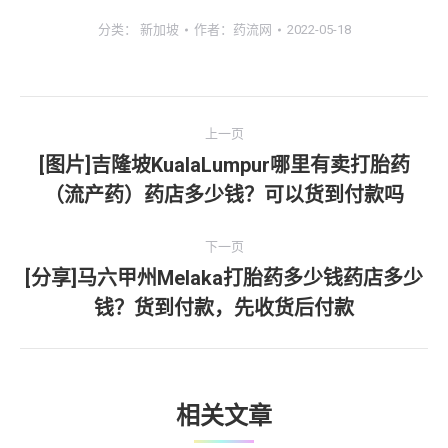
分类：
新加坡
作者：
药流网
2022-05-18
文
上一页
章
[图片]吉隆坡KualaLumpur哪里有卖打胎药
上
（流产药）药店多少钱？可以货到付款吗
导
一
文
航
下一页
章：
[分享]马六甲州Melaka打胎药多少钱药店多少
下
钱？货到付款，先收货后付款
一
文
章：
相关文章