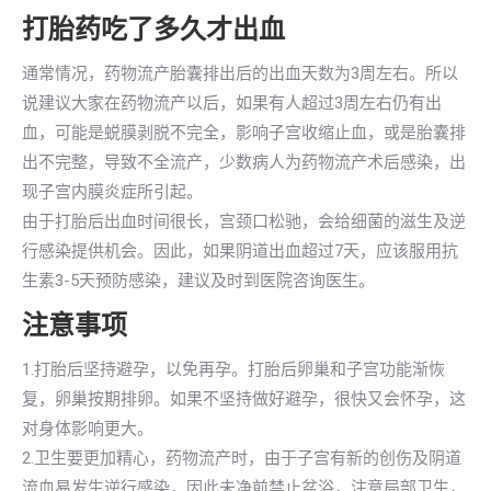
打胎药吃了多久才出血
通常情况，药物流产胎囊排出后的出血天数为3周左右。所以
说建议大家在药物流产以后，如果有人超过3周左右仍有出
血，可能是蜕膜剥脱不完全，影响子宫收缩止血，或是胎囊排
出不完整，导致不全流产，少数病人为药物流产术后感染，出
现子宫内膜炎症所引起。
由于打胎后出血时间很长，宫颈口松驰，会给细菌的滋生及逆
行感染提供机会。因此，如果阴道出血超过7天，应该服用抗
生素3-5天预防感染，建议及时到医院咨询医生。
注意事项
1.打胎后坚持避孕，以免再孕。打胎后卵巢和子宫功能渐恢
复，卵巢按期排卵。如果不坚持做好避孕，很快又会怀孕，这
对身体影响更大。
2.卫生要更加精心，药物流产时，由于子宫有新的创伤及阴道
流血易发生逆行感染，因此未净前禁止盆浴，注意局部卫生，