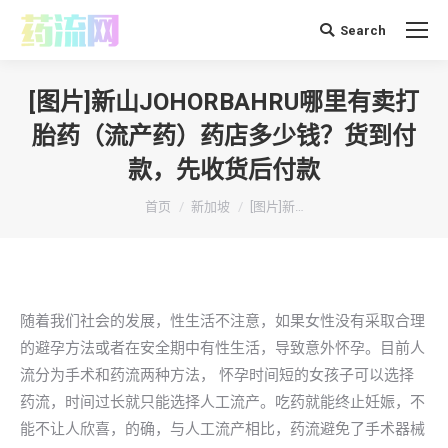
Search
搜
索：
[图片]新山JOHORBAHRU哪里有卖打
胎药（流产药）药店多少钱？货到付
款，先收货后付款
你在这里：
首页
新加坡
[图片]新…
随着我们社会的发展，性生活不注意，如果女性没有采取合理
的避孕方法或者在安全期中有性生活，导致意外怀孕。目前人
流分为手术和药流两种方法， 怀孕时间短的女孩子可以选择
药流，时间过长就只能选择人工流产。吃药就能终止妊娠，不
能不让人欣喜，的确，与人工流产相比，药流避免了手术器械