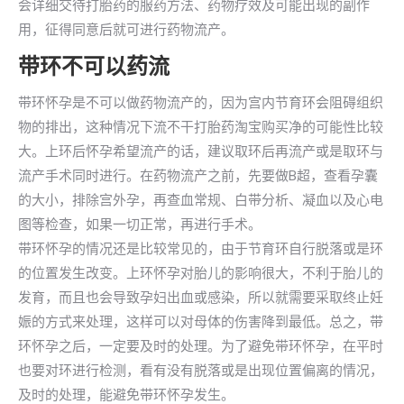
会详细交待打胎药的服药方法、药物疗效及可能出现的副作
用，征得同意后就可进行药物流产。
带环不可以药流
带环怀孕是不可以做药物流产的，因为宫内节育环会阻碍组织
物的排出，这种情况下流不干打胎药淘宝购买净的可能性比较
大。上环后怀孕希望流产的话，建议取环后再流产或是取环与
流产手术同时进行。在药物流产之前，先要做B超，查看孕囊
的大小，排除宫外孕，再查血常规、白带分析、凝血以及心电
图等检查，如果一切正常，再进行手术。
带环怀孕的情况还是比较常见的，由于节育环自行脱落或是环
的位置发生改变。上环怀孕对胎儿的影响很大，不利于胎儿的
发育，而且也会导致孕妇出血或感染，所以就需要采取终止妊
娠的方式来处理，这样可以对母体的伤害降到最低。总之，带
环怀孕之后，一定要及时的处理。为了避免带环怀孕，在平时
也要对环进行检测，看有没有脱落或是出现位置偏离的情况，
及时的处理，能避免带环怀孕发生。