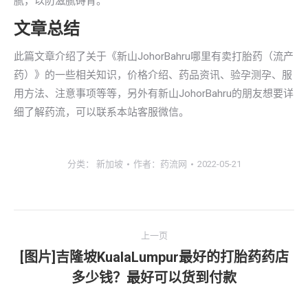
腻，以防滋腻碍胃。
文章总结
此篇文章介绍了关于《新山JohorBahru哪里有卖打胎药（流产
药）》的一些相关知识，价格介绍、药品资讯、验孕测孕、服
用方法、注意事项等等，另外有新山JohorBahru的朋友想要详
细了解药流，可以联系本站客服微信。
分类：
新加坡
作者：
药流网
2022-05-21
文
上一页
章
[图片]吉隆坡KualaLumpur最好的打胎药药店
上
多少钱？最好可以货到付款
导
一
文