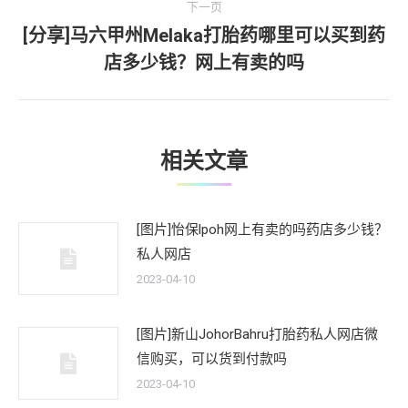
航
下一页
章：
[分享]马六甲州Melaka打胎药哪里可以买到药
下
店多少钱？网上有卖的吗
一
文
章：
相关文章
[图片]怡保lpoh网上有卖的吗药店多少钱？
私人网店
2023-04-10
[图片]新山JohorBahru打胎药私人网店微
信购买，可以货到付款吗
2023-04-10