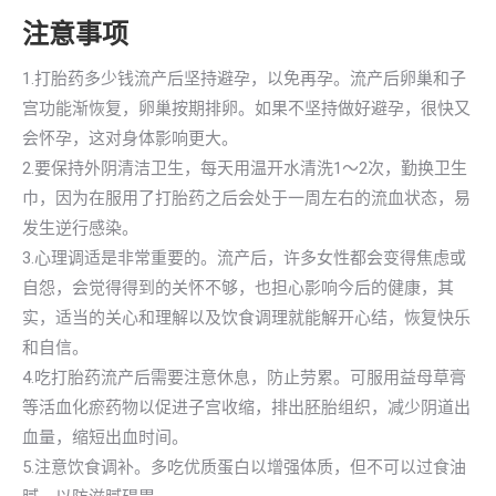
注意事项
1.打胎药多少钱流产后坚持避孕，以免再孕。流产后卵巢和子
宫功能渐恢复，卵巢按期排卵。如果不坚持做好避孕，很快又
会怀孕，这对身体影响更大。
2.要保持外阴清洁卫生，每天用温开水清洗1～2次，勤换卫生
巾，因为在服用了打胎药之后会处于一周左右的流血状态，易
发生逆行感染。
3.心理调适是非常重要的。流产后，许多女性都会变得焦虑或
自怨，会觉得得到的关怀不够，也担心影响今后的健康，其
实，适当的关心和理解以及饮食调理就能解开心结，恢复快乐
和自信。
4.吃打胎药流产后需要注意休息，防止劳累。可服用益母草膏
等活血化瘀药物以促进子宫收缩，排出胚胎组织，减少阴道出
血量，缩短出血时间。
5.注意饮食调补。多吃优质蛋白以增强体质，但不可以过食油