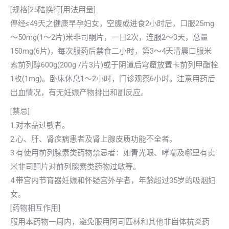
[规格]25陆换行[用法用量]
停经≤49天之健康早孕妇女，空腹或进食2小时后，口服25mg
～50mg(1～2片)米非司酮片，一日2次，连服2～3天，总量
150mg(6片)，每次服药后禁食二小时，第3～4天清晨口服米
索前列醇600g(200g /片3片)或于阴道后穹窟放置卡前列甲酯栓
1枚(1mg)。卧床休息1～2小时，门诊观察6小时。注意用药后
出血情况，有无妊娠产物排出和副反应。
[禁忌]
1.对本品过敏者。
2.心、肝、肾疾病患者及肾上腺皮质功能不全者。
3.有使用前列腺素类药物禁忌者：如青光眼、哮喘及哪里有卖
米非司酮片对前列腺素类药物过敏等。
4.带宫内节育器妊娠和怀疑宫外孕者，年龄超过35岁的吸烟妇
女。
[药物相互作用]
服用本药物一周内，避免服用阿司匹林和其他非畄体抗炎药