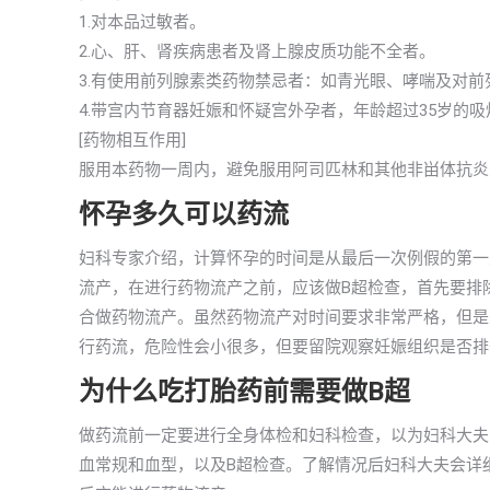
1.对本品过敏者。
2.心、肝、肾疾病患者及肾上腺皮质功能不全者。
3.有使用前列腺素类药物禁忌者：如青光眼、哮喘及对
4.带宫内节育器妊娠和怀疑宫外孕者，年龄超过35岁的
[药物相互作用]
服用本药物一周内，避免服用阿司匹林和其他非畄体抗炎
怀孕多久可以药流
妇科专家介绍，计算怀孕的时间是从最后一次例假的第一
流产，在进行药物流产之前，应该做B超检查，首先要排除
合做药物流产。虽然药物流产对时间要求非常严格，但是
行药流，危险性会小很多，但要留院观察妊娠组织是否排
为什么吃打胎药前需要做B超
做药流前一定要进行全身体检和妇科检查，以为妇科大夫
血常规和血型，以及B超检查。了解情况后妇科大夫会详