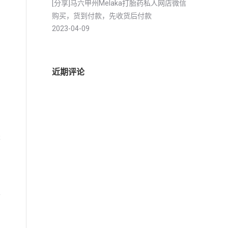
[分享]马六甲州Melaka打胎药私人网店微信
购买，货到付款，先收货后付款
2023-04-09
近期评论
米
酮
生