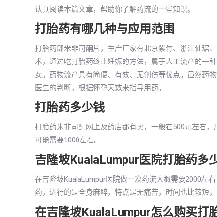
认真阅读本篇文章，帮助你了解药流的一些知识。
打胎药有哪几种与应用范围
打胎药即米非司酮片，生产厂家有北京紫竹、浙江仙琚、
术，通过吃打胎药终止妊娠的方法，属于人工流产的一种，
女。药物流产具有简便、有效、无创伤等优点。虽然药物
医生的判断，根据怀孕天数来指导用药。
打胎药多少钱
打胎药米非司酮网上及药店都有卖，一般在500元左右，厂家
可能需要1000左右。
吉隆坡KualaLumpur医院打胎药多
在吉隆坡KualaLumpur医院做一次药流大概需要20
药，进行的是全身麻醉，特点是无痛苦，时间也比较短，花费
在吉隆坡KualaLumpur怎么购