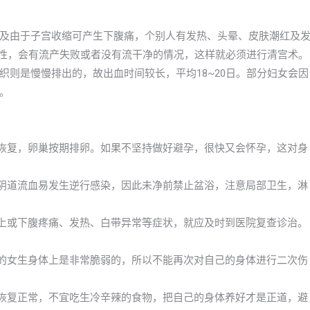
及由于子宫收缩可产生下腹痛，个别人有发热、头晕、皮肤潮红及
女性，会有流产失败或者没有流干净的情况，这样就必须进行清宫术。
则是慢慢排出的，故出血时间较长，平均18~20日。部分妇女会因
。
渐恢复，卵巢按期排卵。如果不坚持做好避孕，很快又会怀孕，这对身
及阴道流血易发生逆行感染，因此未净前禁止盆浴，注意局部卫生，淋
以上或下腹疼痛、发热、白带异常等症状，就应及时到医院复查诊治。
期的女生身体上是非常脆弱的，所以不能再次对自己的身体进行二次伤
快恢复正常，不宜吃生冷辛辣的食物，把自己的身体养好才是正道，避