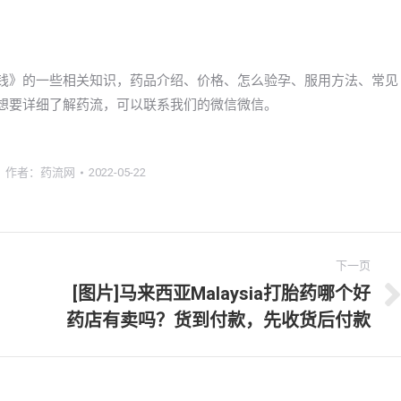
药多少钱》的一些相关知识，药品介绍、价格、怎么验孕、服用方法、常见
的朋友想要详细了解药流，可以联系我们的微信微信。
作者：
药流网
2022-05-22
下一页
[图片]马来西亚Malaysia打胎药哪个好
下
药店有卖吗？货到付款，先收货后付款
一
文
章：