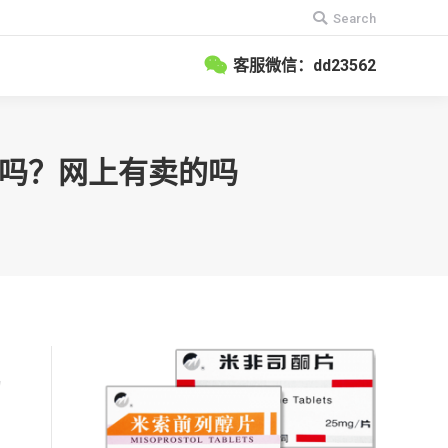
搜
Search
索：
客服微信：dd23562
有卖吗？网上有卖的吗
，
物