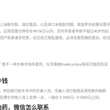
上海新华联、湖北葛店，以及进口米索前列醇。是指怀孕初期无需
应用范围为停经在49/56日以内，宫内孕患者年龄不超过40岁的妇
流产有着诸多优势，切记自己胡乱服用。必须去医院做检查后，经
不一样价格也有所差异。在吉隆坡KualaLumpur购买打胎药的话
少钱
00左右，然后是打胎手术中的无痛人流，无痛人流打胎是采用的新的麻醉
在传统人流上会贵一点，一般在￥2000元–￥3000元之间。
买打胎药，微信怎么联系