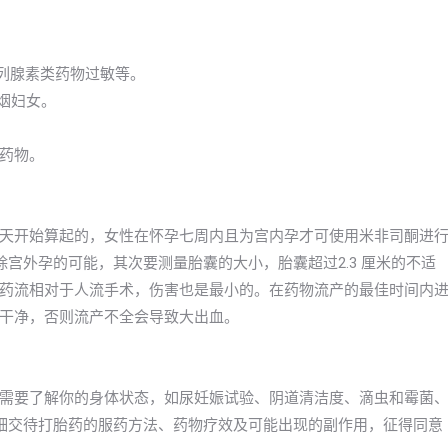
前列腺素类药物过敏等。
吸烟妇女。
药物。
天开始算起的，女性在怀孕七周内且为宫内孕才可使用米非司酮进
宫外孕的可能，其次要测量胎囊的大小，胎囊超过2.3 厘米的不适
药流相对于人流手术，伤害也是最小的。在药物流产的最佳时间内
干净，否则流产不全会导致大出血。
需要了解你的身体状态，如尿妊娠试验、阴道清洁度、滴虫和霉菌
细交待打胎药的服药方法、药物疗效及可能出现的副作用，征得同意