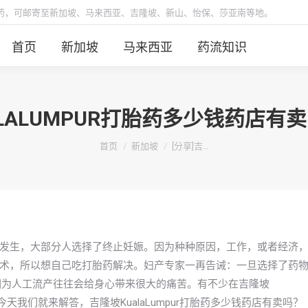
胎药，可邮寄至新加坡、马来西亚、吉隆坡、新山、怡保、莎亚南等地。
首页
新加坡
马来西亚
药流知识
ALALUMPUR打胎药多少钱药店
你在这里：
首页
新加坡
[分享]吉…
发生，大部分人选择了终止妊娠。因为种种原因，工作，或者经济
术，所以想自己吃打胎药解决。妇产专家一再告诫：一旦选择了药
因为人工流产往往会给身心带来很大的痛苦。有不少在吉隆坡
，今天我们就来解答，吉隆坡KualaLumpur打胎药多少钱药店有卖吗？