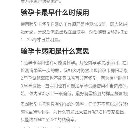
后方能进行药物流产。
验孕卡最早什么时候用
使用验孕卡怀孕自测的工作原理是检测hCG值，即人体
始分泌。分泌后就会出现在血液中，然后随着循环系打胎
1―2.5周才日益明显。
验孕卡弱阳是什么意思
1.验孕卡弱阳也有可能没怀孕。月经前早孕试纸弱阳，
检测清早第一次的尿，假如这时仍然出现验孕卡弱阳现象
2.早孕试纸弱阳也不能意味着百分百怀孕。因为有些肿瘤
3.早孕试纸一直弱阳也有可能是早孕试纸使用不当造成
始，体内hCG水平一般偏低。最好将需检测的样品静置3
虽然验孕卡号称具有99%的准确率，但千万不可以过分
50%至98%不等。为什么有如此大差异呢?妇科专家指
只能达到50%至75%的精确率。