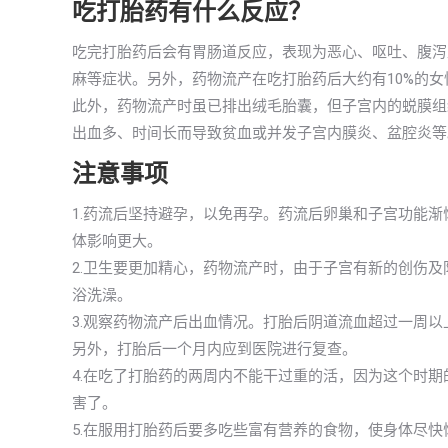
吃打胎药有什么反应？
吃完打胎药后会有胃肠道反应，表现为恶心、呕吐、腹泻
麻等症状。另外，药物流产在吃打胎药后大约有10%的
此外，药物流产时虽已排出绒毛胎囊，但子宫内的蜕膜组织
出血多、时间长而导致贫血或并发子宫内膜炎、盆腔炎等
注意事项
1.药流后坚持避孕，以免再孕。药流后卵巢和子宫功能
体影响更大。
2.卫生要更加精心，药物流产时，由于子宫有新的创伤
浴洗澡。
3.观察药物流产后出血情况。打胎后阴道流血超过一周
另外，打胎后一个月内应到医院进行复查。
4.在吃了打胎药的两周内不能干过重的活，因为这个时
害了。
5.在服用打胎药后要多吃些富有营养的食物，使身体尽