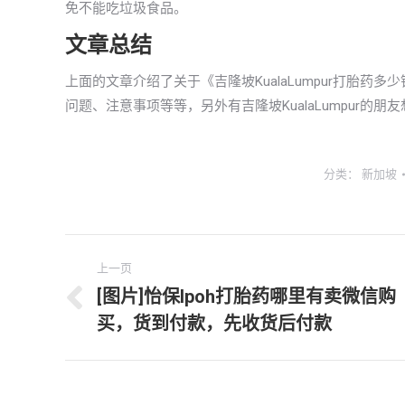
免不能吃垃圾食品。
文章总结
上面的文章介绍了关于《吉隆坡KualaLumpur打胎
问题、注意事项等等，另外有吉隆坡KualaLumpur
分类：
新加坡
文
上一页
章
[图片]怡保lpoh打胎药哪里有卖微信购
上
买，货到付款，先收货后付款
导
一
文
航
章：