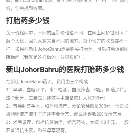
聊，新山JohorBahru网上有卖的吗药店有卖吗？相信下面的内
容，你会找到答案。
打胎药多少钱
关于价格问题，不同的医院价格也不同，在网上问价钱知识了
解个大概，因为大家来自不同的地方，每个地方的收费都不一
样。如果在新山JohorBahru想要购买打胎药，可以打电话到医
院询问（我就是这样做的，效果很好）。
新山JohorBahru的医院打胎药多少钱
在新山JohorBahru药流，费用由三个构成
1：早孕，血糖水平，水平检测，血液筛查，B超，阴道涂片。
这个部分，主要是为你做手术准备的！大概200元！
2：普通刮宫手术，和药物流产，无论哪种都是300元。但是如
果药物流产流不干净还需要清宫，那么还得收200元清宫费。
3：术后调理，包括抗炎治疗，缩宫药物，大概100多元，一般
开普通抗生素，和益母草浸膏。