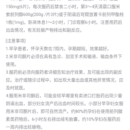
150mg(6片)，每次服药后禁食二小时，第3～4天清晨口服米
索前列醇600g(200g /片3片)或于阴道后穹窟放置卡前列甲酯栓
1枚(1mg)。卧床休息1～2小时，门诊观察6小时。注意用药后
出血情况，有无妊娠产物排出和副反应。
[注意事项]
1.早孕患者，怀孕天数在7周内，孕期越短，效果越好。
2.米非司酮片必须在具有急诊、刮宫手术和输液、输血条件下
使用。
3.服药前必须向服药者详细告知治疗效果，及可能出现的副反
应。治疗或随诊过程中，如出现大量出血或其他异常情况，应
及时就医。
4.服用米非司酮后，可能会较早哪里有卖进口打胎药出现少量
阴道出血，部分妇女流产后出血时间较长。小部分早孕妇女服
用米非司酮片后，即可自然流产。约80%的孕妇在使用前列腺
素类药物后，6小时左右排出绒毛胎囊，约10%孕妇在服药后
一周内排出妊娠物。