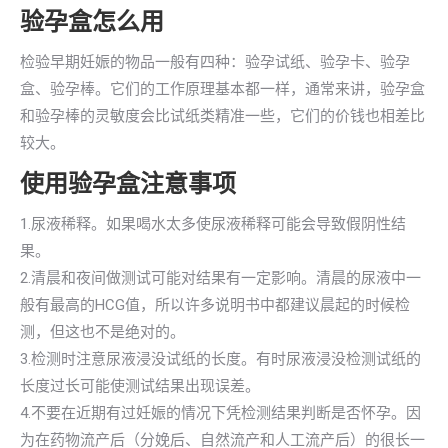
验孕盒怎么用
检验早期妊娠的物品一般有四种：验孕试纸、验孕卡、验孕
盒、验孕棒。它们的工作原理基本都一样，通常来讲，验孕盒
和验孕棒的灵敏度会比试纸类精准一些，它们的价钱也相差比
较大。
使用验孕盒注意事项
1.尿液稀释。如果喝水太多使尿液稀释可能会导致假阴性结
果。
2.清晨和夜间做测试可能对结果有一定影响。清晨的尿液中一
般有最高的HCG值，所以许多说明书中都建议晨起的时候检
测，但这也不是绝对的。
3.检测时注意尿液浸没试纸的长度。有时尿液浸没检测试纸的
长度过长可能使测试结果出现误差。
4.不要在近期有过妊娠的情况下凭检测结果判断是否怀孕。因
为在药物流产后（分娩后、自然流产和人工流产后）的很长一