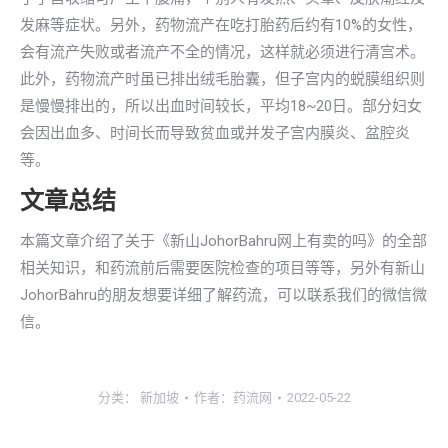
发麻等症状。另外，药物流产在吃打胎药后约有10%的女性，
会有流产失败或者流产不全的情况，这样就必须进行清宫术。
此外，药物流产时虽已排出绒毛胎囊，但子宫内的蜕膜组织则
是慢慢排出的，所以出血时间较长，平均18~20日。部分妇女
会因出血多、时间长而导致贫血或并发子宫内膜炎、盆腔炎
等。
文章总结
本篇文章介绍了关于《新山JohorBahru网上有卖的吗》的全部
相关知识，和药流前后需要医院检查的项目等等，另外有新山
JohorBahru的朋友想要详细了解药流，可以联系我们的微信微
信。
分类：
新加坡
作者：
药流网
2022-05-22