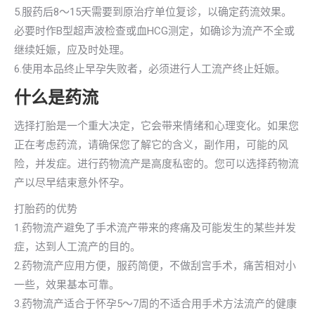
5.服药后8～15天需要到原治疗单位复诊，以确定药流效果。
必要时作B型超声波检查或血HCG测定，如确诊为流产不全或
继续妊娠，应及时处理。
6.使用本品终止早孕失败者，必须进行人工流产终止妊娠。
什么是药流
选择打胎是一个重大决定，它会带来情绪和心理变化。如果您
正在考虑药流，请确保您了解它的含义，副作用，可能的风
险，并发症。进行药物流产是高度私密的。您可以选择药物流
产以尽早结束意外怀孕。
打胎药的优势
1.药物流产避免了手术流产带来的疼痛及可能发生的某些并发
症，达到人工流产的目的。
2.药物流产应用方便，服药简便，不做刮宫手术，痛苦相对小
一些，效果基本可靠。
3.药物流产适合于怀孕5～7周的不适合用手术方法流产的健康