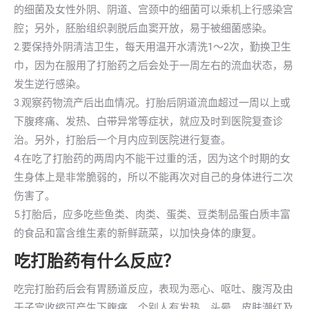
的细菌及女性外阴、阴道、宫颈中的细菌可以乘机上行感染宫
腔；另外，胚胎组织剥脱后血窦开放，易于被细菌感染。
2.要保持外阴清洁卫生，每天用温开水清洗1～2次，勤换卫生
巾，因为在服用了打胎药之后会处于一周左右的流血状态，易
发生逆行感染。
3.观察药物流产后出血情况。打胎后阴道流血超过一周以上或
下腹疼痛、发热、白带异常等症状，就应及时到医院复查诊
治。另外，打胎后一个月内应到医院进行复查。
4.在吃了打胎药的两周内不能干过重的活，因为这个时期的女
生身体上是非常脆弱的，所以不能再次对自己的身体进行二次
伤害了。
5.打胎后，应多吃些鱼类、肉类、蛋类、豆类制品蛋白质丰富
的食品和富含维生素的新鲜蔬菜，以加快身体的康复。
吃打胎药有什么反应？
吃完打胎药后会有胃肠道反应，表现为恶心、呕吐、腹泻及由
于子宫收缩可产生下腹痛，个别人有发热、头晕、皮肤潮红及