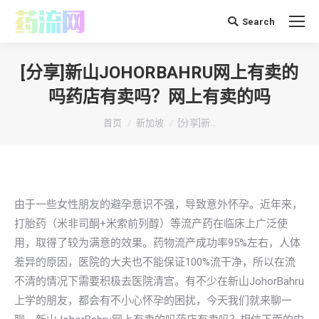
Search
搜
索：
[分享]新山JOHORBAHRU网上有卖的
吗药店有卖吗？网上有卖的吗
你在这里：
首页
新加坡
[分享]新…
由于一些女性朋友的避孕意识不强，导致意外怀孕。近年来，
打胎药（米非司酮+米索前列醇）等流产药在临床上广泛使
用，取得了较为满意的效果。药物流产成功率95%左右，人体
差异的原因，医院的大夫也不能保证100%流干净，所以在流
不清的情况下需要积极去医院清宫。有不少在新山JohorBahru
上学的朋友，都会有不小心怀孕的困扰，今天我们就来聊一