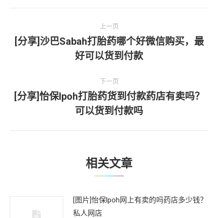
文
上一页
章
[分享]沙巴Sabah打胎药哪个好微信购买，最
上
好可以货到付款
导
一
文
航
下一页
章：
[分享]怡保lpoh打胎药货到付款药店有卖吗？
下
可以货到付款吗
一
文
章：
相关文章
[图片]怡保lpoh网上有卖的吗药店多少钱？
私人网店