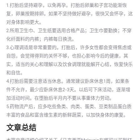
1.打胎后坚持避孕，以免再孕。打胎后卵巢和子宫功能渐恢
复，卵巢按期排卵。如果不坚持做好避孕，很快又会怀孕，这
对身体影响更大。
2.所用卫生巾、卫生纸要选用合格产品；卫生巾要勤换；不穿
化纤面料的内裤；内裤每日换洗。
3.心理调适是非常重要的。打胎后，许多女性都会变得焦虑或
自怨，会觉得得到的关怀不够，也担心影响今后的健康，其
实，适当的关心和理解以及饮食调理就能解开心结，恢复快乐
和自信。
4.打胎后需要注意适当休息。通常建议卧床休息1周，如果条
件不允许，最少应卧床休息2-3天。以后可下床活动，逐渐增
加活动时间。在堕胎后半月内不要从事重体力劳动。
5.药物流产后，应多吃些鱼类、肉类、蛋类、豆类制品蛋白质
丰富的食品和富含维生素的新鲜蔬菜，以加快身体的康复。
文章总结