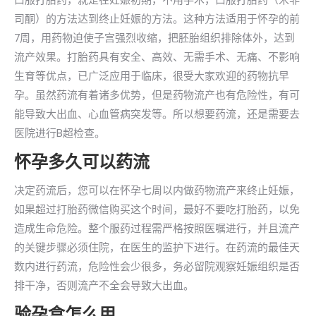
口服打胎药，就是在妊娠初期，不用手术，口服打胎药（米非
司酮）的方法达到终止妊娠的方法。这种方法适用于怀孕的前
7周，用药物迫使子宫强烈收缩，把胚胎组织排除体外，达到
流产效果。打胎药具有安全、高效、无需手术、无痛、不影响
生育等优点，已广泛应用于临床，很受大家欢迎的药物抗早
孕。虽然药流有着诸多优势，但是药物流产也有危险性，有可
能导致大出血、心血管病突发等。所以想要药流，还是需要去
医院进行B超检查。
怀孕多久可以药流
决定药流后，您可以在怀孕七周以内做药物流产来终止妊娠，
如果超过打胎药微信购买这个时间，最好不要吃打胎药，以免
造成生命危险。整个服药过程需严格按照医嘱进行，并且流产
的关键步骤必须住院，在医生的监护下进行。在药流的最佳天
数内进行药流，危险性会少很多，务必留院观察妊娠组织是否
排干净，否则流产不全会导致大出血。
验孕盒怎么用