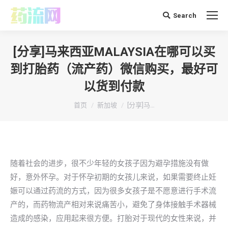
Search
搜
索：
[分享]马来西亚MALAYSIA在哪可以买
到打胎药（流产药）微信购买，最好可
以货到付款
你在这里：
首页
新加坡
[分享]马…
随着社会的进步，很不少年轻的女孩子因为避孕措施没有做
好，意外怀孕。对于怀孕初期的女孩儿来说，如果需要终止妊
娠可以通过药流的方式，因为很多女孩子是不愿意进行手术流
产的，而药物流产相对来说痛苦小，避免了身体接触手术器械
造成的感染，应用起来很方便。打胎对于现代的女性来说，并