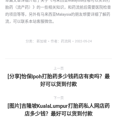
本篇文章详细介绍了关于《马来西亚Malaysia在哪可以买到打
胎药（流产药）》的一些相关知识，和药流前后需要医院检查
的项目等等，另外有马来西亚Malaysia的朋友想要详细了解药
流，可以联系本站客服微信。
分类：
新加坡
作者：
药流网
2022-05-24
文
上一页
章
[分享]怡保lpoh打胎药多少钱药店有卖吗？最
上
好可以货到付款
导
一
文
航
下一页
章：
[图片]吉隆坡KualaLumpur打胎药私人网店药
下
店多少钱？最好可以货到付款
一