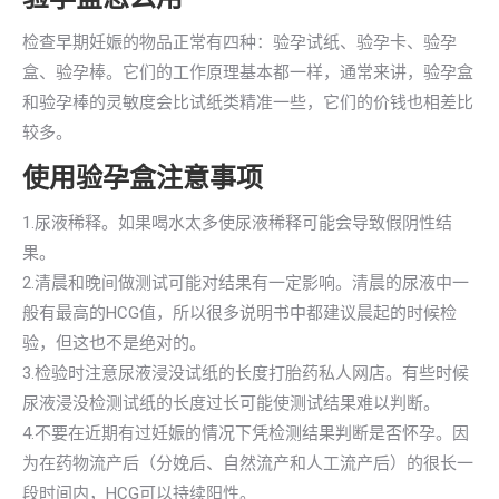
检查早期妊娠的物品正常有四种：验孕试纸、验孕卡、验孕
盒、验孕棒。它们的工作原理基本都一样，通常来讲，验孕盒
和验孕棒的灵敏度会比试纸类精准一些，它们的价钱也相差比
较多。
使用验孕盒注意事项
1.尿液稀释。如果喝水太多使尿液稀释可能会导致假阴性结
果。
2.清晨和晚间做测试可能对结果有一定影响。清晨的尿液中一
般有最高的HCG值，所以很多说明书中都建议晨起的时候检
验，但这也不是绝对的。
3.检验时注意尿液浸没试纸的长度打胎药私人网店。有些时候
尿液浸没检测试纸的长度过长可能使测试结果难以判断。
4.不要在近期有过妊娠的情况下凭检测结果判断是否怀孕。因
为在药物流产后（分娩后、自然流产和人工流产后）的很长一
段时间内，HCG可以持续阳性。