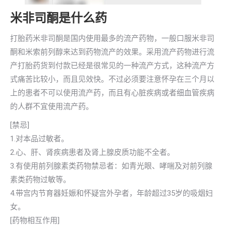
米非司酮是什么药
打胎药米非司酮是国内使用最多的流产药物，一般口服米非司
酮和米索前列醇来达到药物流产的效果。采用流产药物进行流
产打胎药货到付款已经是很常见的一种流产方式，这种流产方
式痛苦比较小，而且见效快。不过必须要注意怀孕在三个月以
上的患者不可以使用流产药，而且有心脏疾病或者细血管疾病
的人群不宜使用流产药。
[禁忌]
1.对本品过敏者。
2.心、肝、肾疾病患者及肾上腺皮质功能不全者。
3.有使用前列腺素类药物禁忌者：如青光眼、哮喘及对前列腺
素类药物过敏等。
4.带宫内节育器妊娠和怀疑宫外孕者，年龄超过35岁的吸烟妇
女。
[药物相互作用]