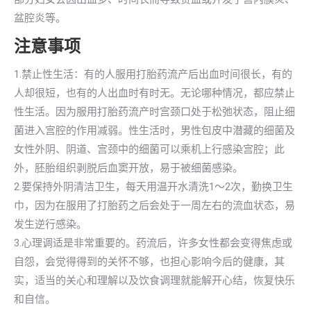
盆腔炎等。
注意事项
1.禁止性生活：有的人服用打胎药流产后出血时间很长，有的
人却很短，也有的人出血时有时无。无论哪种情况，都应禁止
性生活。因为服用打胎药流产时宫颈口处于松弛状态，阻止细
菌进入宫腔的作用减弱。性生活时，男性包皮中潜藏的细菌及
女性外阴、阴道、宫颈中的细菌可以乘机上行感染宫腔；此
外，胚胎组织剥脱后血窦开放，易于被细菌感染。
2.要保持外阴清洁卫生，每天用温开水清洗1～2次，勤换卫生
巾，因为在服用了打胎药之后会处于一周左右的流血状态，易
发生逆行感染。
3.心理调适是非常重要的。药流后，许多女性都会变得焦虑或
自怨，会觉得得到的关怀不够，也担心影响今后的健康，其
实，适当的关心和理解以及饮食调理就能解开心结，恢复快乐
和自信。