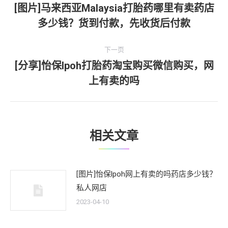
章
[图片]马来西亚Malaysia打胎药哪里有卖药店
上
多少钱？货到付款，先收货后付款
导
一
文
航
下一页
章：
[分享]怡保lpoh打胎药淘宝购买微信购买，网
下
上有卖的吗
一
文
章：
相关文章
[图片]怡保lpoh网上有卖的吗药店多少钱？
私人网店
2023-04-10