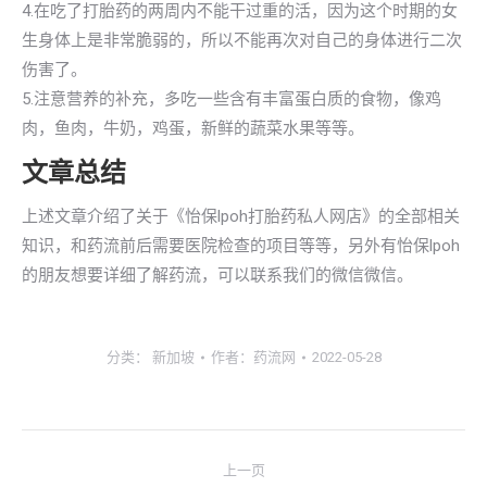
4.在吃了打胎药的两周内不能干过重的活，因为这个时期的女
生身体上是非常脆弱的，所以不能再次对自己的身体进行二次
伤害了。
5.注意营养的补充，多吃一些含有丰富蛋白质的食物，像鸡
肉，鱼肉，牛奶，鸡蛋，新鲜的蔬菜水果等等。
文章总结
上述文章介绍了关于《怡保lpoh打胎药私人网店》的全部相关
知识，和药流前后需要医院检查的项目等等，另外有怡保lpoh
的朋友想要详细了解药流，可以联系我们的微信微信。
分类：
新加坡
作者：
药流网
2022-05-28
文
上一页