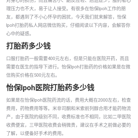
对身心的损伤，而且痛苦小、副反应轻、后遗症少，服药者心
理压力也不大，易于让人接受。有很多在怡保lpoh工作的朋
友，都遇到了不小心怀孕的困扰，今天我们就来解答，怡保
lpoh打胎药私人网店微信购买，仔细阅读以下内容，会解答你
心中的疑惑。
打胎药多少钱
口服打胎药一般需要400元左右，但是只能在医院开药，而且
需要在医生的指导下进行。怡保lpoh打胎药的价格如果是在微
信购买价格在500元左右。
怡保lpoh医院打胎药多少钱
如果是在怡保lpoh医院药流的话，费用大概在2000左右，检查
费用，药物费用等等。米非司酮和米索前列醇合用才能药物流
产，由于医院的级别不同，收费标准也不相同，比如二甲医院
收费便宜，三甲医院收费会稍微贵，建议在手术之前做必要的
了解，以便备好手术的费用。