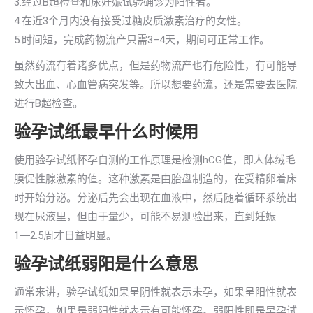
3.经过B超检查和尿妊娠试验确诊为阳性者。
4.在近3个月内没有接受过糖皮质激素治疗的女性。
5.时间短，完成药物流产只需3–4天，期间可正常工作。
虽然药流有着诸多优点，但是药物流产也有危险性，有可能导
致大出血、心血管病突发等。所以想要药流，还是需要去医院
进行B超检查。
验孕试纸最早什么时候用
使用验孕试纸怀孕自测的工作原理是检测hCG值，即人体绒毛
膜促性腺激素的值。这种激素是由胎盘制造的，在受精卵着床
时开始分泌。分泌后先会出现在血液中，然后随着循环系统出
现在尿液里，但由于量少，可能不易测验出来，直到妊娠
1―2.5周才日益明显。
验孕试纸弱阳是什么意思
通常来讲，验孕试纸如果呈阴性就表示未孕，如果呈阳性就表
示怀孕，如果是弱阳性就表示有可能怀孕。弱阳性即是早孕试