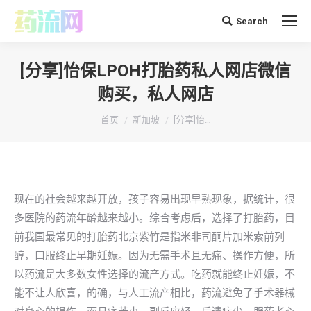
Search
搜
索：
[分享]怡保LPOH打胎药私人网店微信
购买，私人网店
你在这里：
首页
新加坡
[分享]怡…
现在的社会越来越开放，孩子容易出现早熟现象，据统计，很
多医院的药流年龄越来越小。综合考虑后，选择了打胎药，目
前我国最常见的打胎药北京紫竹是指米非司酮片加米索前列
醇，口服终止早期妊娠。因为无需手术且无痛、操作方便，所
以药流是大多数女性选择的流产方式。吃药就能终止妊娠，不
能不让人欣喜，的确，与人工流产相比，药流避免了手术器械