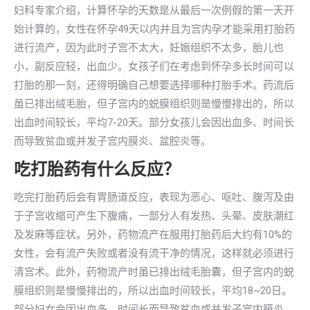
妇科专家介绍，计算怀孕的天数是从最后一次例假的第一天开
始计算的，女性在怀孕49天以内并且为宫内孕才能采用打胎药
进行流产，因为此时子宫不太大，妊娠组织不太多，胎儿也
小，副反应轻，出血少。女孩子们在考虑到怀孕多长时间可以
打胎的那一刻，还得明确自己想要选择哪种打胎手术。药流后
虽已排出绒毛胎，但子宫内的蜕膜组织则是慢慢排出的，所以
出血时间较长，平均7-20天。部分女孩儿会因出血多、时间长
而导致贫血或并发子宫内膜炎、盆腔炎等。
吃打胎药有什么反应？
吃完打胎药后会有胃肠道反应，表现为恶心、呕吐、腹泻及由
于子宫收缩可产生下腹痛，一部分人有发热、头晕、皮肤潮红
及发麻等症状。另外，药物流产在服用打胎药后大约有10%的
女性，会有流产失败或者没有流干净的情况，这样就必须进行
清宫术。此外，药物流产时虽已排出绒毛胎囊，但子宫内的蜕
膜组织则是慢慢排出的，所以出血时间较长，平均18~20日。
部分妇女会因出血多、时间长而导致贫血或并发子宫内膜炎、