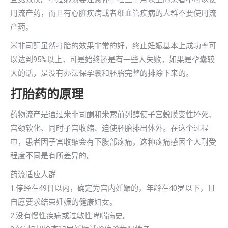
用流产药，而且有心脏疾病或者细血管疾病的人群不要使用流
产药。
米非司酮虽然打胎的效果非常的好，终止妊娠基本上成功率可
以达到95%以上，可是始终还是有一些人失败，如果是孕囊较
大的话，是没有办法保孕囊和胚胎完整的排除下来的。
打胎药的原理
药物流产是通过米非司酮和米索前列醇使子宫蜕膜变性坏死、
宫颈软化、同时子宫收缩、迫使胚胎排出体外。在这个过程
中，患者因子宫收缩会有下腹部疼痛，这种疼痛感因个人耐受
程度不同是有所差异的。
药流适应人群
1.停经在49日以内，确定为宫内妊娠的，年龄在40岁以下，且
自愿要求结束妊娠的健康妇女。
2.没有慢性疾病或过敏性哮喘病史。