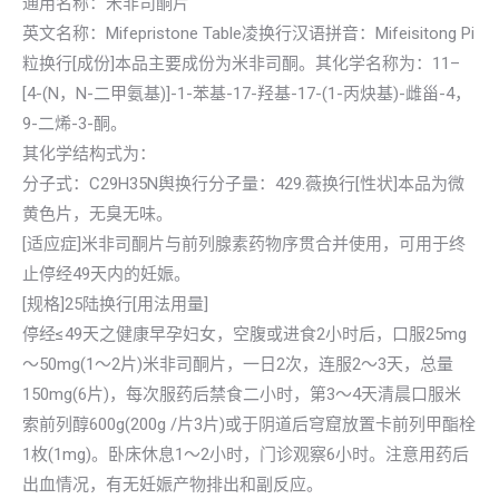
通用名称：米非司酮片
英文名称：Mifepristone Table凌换行汉语拼音：Mifeisitong Pi
粒换行[成份]本品主要成份为米非司酮。其化学名称为：11–
[4-(N，N-二甲氨基)]-1-苯基-17-羟基-17-(1-丙炔基)-雌甾-4，
9-二烯-3-酮。
其化学结构式为：
分子式：C29H35N舆换行分子量：429.薇换行[性状]本品为微
黄色片，无臭无味。
[适应症]米非司酮片与前列腺素药物序贯合并使用，可用于终
止停经49天内的妊娠。
[规格]25陆换行[用法用量]
停经≤49天之健康早孕妇女，空腹或进食2小时后，口服25mg
～50mg(1～2片)米非司酮片，一日2次，连服2～3天，总量
150mg(6片)，每次服药后禁食二小时，第3～4天清晨口服米
索前列醇600g(200g /片3片)或于阴道后穹窟放置卡前列甲酯栓
1枚(1mg)。卧床休息1～2小时，门诊观察6小时。注意用药后
出血情况，有无妊娠产物排出和副反应。