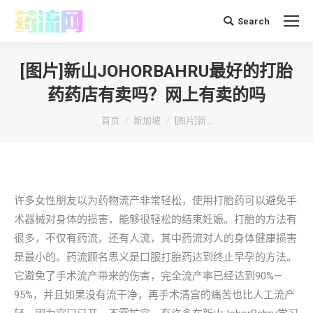
Search
搜
索：
[图片]新山JOHORBAHRU最好的打胎
药药店有卖吗？网上有卖的吗
你在这里：
首页
新加坡
[图片]新…
许多女性朋友以为药物流产非常轻松，使用打胎药可以避免手
术器械对身体的损害，能够很轻松的结束妊娠。打胎的方法有
很多，不仅有药流，还有人流，其中药流对人的身体健康损害
是最小的。药流顾名思义是口服打胎药达到终止早孕的方法。
它避免了手术流产带来的伤害，完全流产率已经达到90%—
95%，并且如果没有流干净，再手术清宫的痛苦也比人工流产