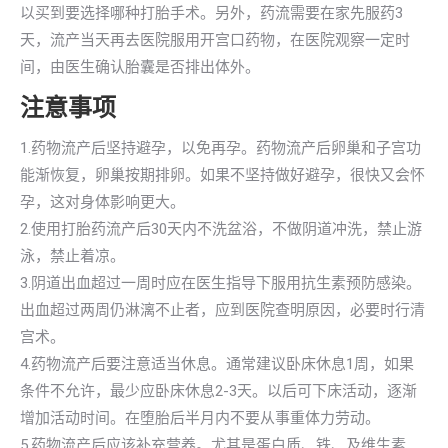
以买到要选择哪种打胎手术。另外，药流需要在家先服药3
天，流产当天再去医院服用开宫口药物，在医院观察一定时
间，由医生确认胎囊是否排出体外。
注意事项
1.药物流产后坚持避孕，以免再孕。药物流产后卵巢和子宫功
能渐恢复，卵巢按期排卵。如果不坚持做好避孕，很快又会怀
孕，这对身体影响更大。
2.使用打胎药流产后30天内不洗盆浴，不做阴道冲洗，禁止游
泳，禁止着凉。
3.阴道出血超过一周时应在医生指导下服用抗生素预防感染。
出血超过两周仍淋漓不止者，应到医院查明原因，必要时行清
宫术。
4.药物流产后要注意适当休息。通常建议卧床休息1周，如果
条件不允许，最少应卧床休息2-3天。以后可下床活动，逐渐
增加活动时间。在堕胎后半月内不要从事重体力劳动。
5.药物流产后应该补充营养。尤其是蛋白质、铁、及维生素