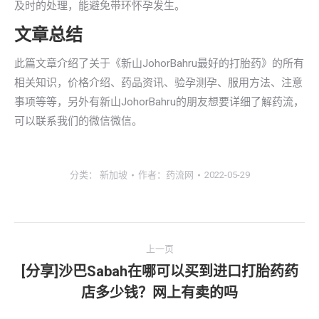
及时的处理，能避免带环怀孕发生。
文章总结
此篇文章介绍了关于《新山JohorBahru最好的打胎药》的所有
相关知识，价格介绍、药品资讯、验孕测孕、服用方法、注意
事项等等，另外有新山JohorBahru的朋友想要详细了解药流，
可以联系我们的微信微信。
分类：
新加坡
作者：
药流网
2022-05-29
文
上一页
章
[分享]沙巴Sabah在哪可以买到进口打胎药药
上
店多少钱？网上有卖的吗
导
一