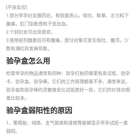
[不良反应]
1.部分早孕妇女服药后，有轻度恶心、呕吐、眩晕、乏力和下
腹痛，肛门坠胀感和子宫出血。
2.个别妇女可出现皮疹。
3.使用前列腺素后可有腹痛，部分对象可发生呕吐、腹泻。少
数有潮红和发麻现象。
验孕盒怎么用
检查早孕的物品通常有四种：验孕打胎药哪里有卖试纸、验孕
卡、验孕盒、验孕棒。它们的工作原理都差不多，通常来说，
验孕盒和验孕棒的灵敏度会比试纸类好一些，它们的价钱也相
差比较多。
验孕盒弱阳性的原因
1、葡萄胎、绒癌、支气管癌和肾癌等能够显示早孕试纸一直
弱阳。