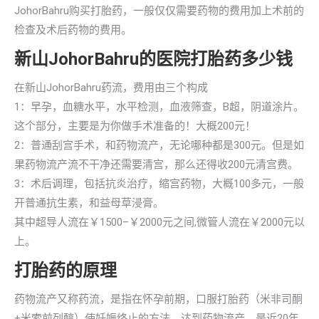
JohorBahru购买打胎药，一般仅仅需要药物的费用加上术前的
检查及术后药物的费用。
新山JohorBahru的医院打胎药多少钱
在新山JohorBahru药流，费用由三个构成
1：早孕，血糖水平，水平检测，血液筛查，B超，阴道涂片。
这个部分，主要是为你做手术准备的！大概200元！
2：普通刮宫手术，和药物流产，无论哪种都是300元。但是如
果药物流产流不干净还需要清宫，那么还得收200元清宫费。
3：术后调理，包括抗炎治疗，缩宫药物，大概100多元，一般
开普通抗生素，和益母草浸膏。
其中超导人流在￥1500–￥2000元之间,微管人流在￥2000元以
上。
打胎药的原理
药物流产又称药流，是指在怀孕前期，口服打胎药（米非司酮
+米索前列醇）使妊娠终止的方法，达到药物流产，是近20年