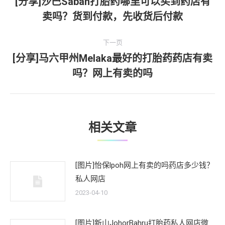
章
[分享]沙巴Sabah打胎药哪里可以买到药店有
上
卖吗？货到付款，先收货后付款
导
一
文
航
下一页
章：
[分享]马六甲州Melaka最好的打胎药药店有卖
下
吗？网上有卖的吗
一
文
章：
相关文章
[图片]怡保lpoh网上有卖的吗药店多少钱？
私人网店
2023-04-10
[图片]新山JohorBahru打胎药私人网店微