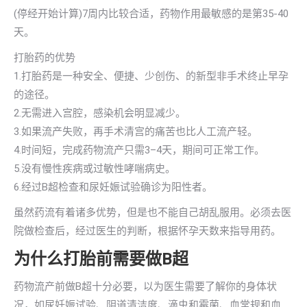
(停经开始计算)7周内比较合适，药物作用最敏感的是第35-40
天。
打胎药的优势
1.打胎药是一种安全、便捷、少创伤、的新型非手术终止早孕
的途径。
2.无需进入宫腔，感染机会明显减少。
3.如果流产失败，再手术清宫的痛苦也比人工流产轻。
4.时间短，完成药物流产只需3–4天，期间可正常工作。
5.没有慢性疾病或过敏性哮喘病史。
6.经过B超检查和尿妊娠试验确诊为阳性者。
虽然药流有着诸多优势，但是也不能自己胡乱服用。必须去医
院做检查后，经过医生的判断，根据怀孕天数来指导用药。
为什么打胎前需要做B超
药物流产前做B超十分必要，以为医生需要了解你的身体状
况，如尿妊娠试验、阴道清洁度、滴虫和霉菌、血常规和血