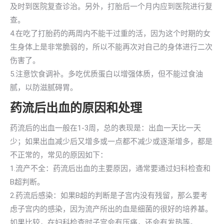
及时到医院复查诊治。另外，打胎后一个月内应到医院进行复
查。
4.在吃了打胎药的两周内不能干过重的活，因为这个时期的女
生身体上是非常脆弱的，所以不能再次对自己的身体进行二次
伤害了。
5.注意饮食调补。多吃优质蛋白以增强体质，但不能过食油
腻，以防滋腻碍胃。
药流后出血的原因和处理
药流后的出血一般在1-3周，总的表现是：出血一天比一天
少；如果出血减少后又增多或一点都不减少或逐渐增多，都是
不正常的，常见的原因如下：
1.流产不全：药流后出血的主要原因，通常要通过妇科检查和
B超判断。
2.药流后感染：如果B超的判断是子宫内没有残留，那么要考
虑子宫内的感染，因为流产所出的血是细菌的很好的培养基。
如果比较，在妇科检查时子宫会有压痛，还会有发热等。