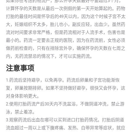
如果你在考虑药物流产，那么怀孕天数最好不要超过3个月，
计算怀孕的天数是从最后一次例假的第一天开始算起的。药物
打胎的最佳时间是怀孕后的49天以内，因为这个时候子宫不太
大，妊娠组织不太多，胎儿也小，副反应轻，出血少。虽然药
流对时间要求非常严格，但是药流相对于人流手术，伤害也是
最小的。药流一定要去正规的医院，因为在药流前，女性必须
做药前检查的，只有在排除宫外孕，确保怀孕的天数在七周之
内，无药流禁忌的情况下，才可以实施药流。
注意事项
1.药流后坚持避孕，以免再孕。药流后卵巢和子宫功能渐恢
复，卵巢按期排卵。如果不坚持做好避孕，很快又会怀孕，这
对身体影响更大。
2.使用打胎药流产后30天内不洗盆浴，不做阴道冲洗，禁止游
泳，禁止着凉。
3.观察药流后出血在哪可以买到进口打胎药情况。打胎后阴道
流血超过一周以上或下腹疼痛、发热、白带异常等症状，就应