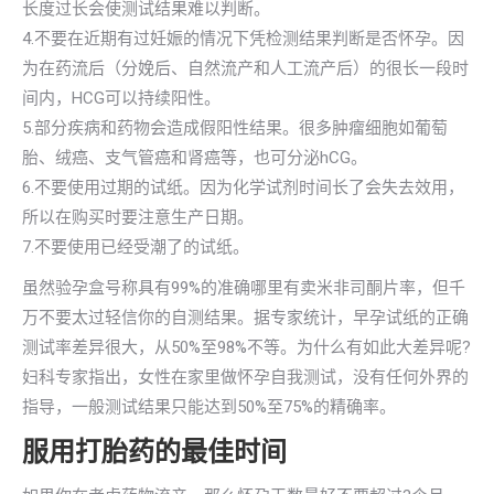
长度过长会使测试结果难以判断。
4.不要在近期有过妊娠的情况下凭检测结果判断是否怀孕。因
为在药流后（分娩后、自然流产和人工流产后）的很长一段时
间内，HCG可以持续阳性。
5.部分疾病和药物会造成假阳性结果。很多肿瘤细胞如葡萄
胎、绒癌、支气管癌和肾癌等，也可分泌hCG。
6.不要使用过期的试纸。因为化学试剂时间长了会失去效用，
所以在购买时要注意生产日期。
7.不要使用已经受潮了的试纸。
虽然验孕盒号称具有99%的准确哪里有卖米非司酮片率，但千
万不要太过轻信你的自测结果。据专家统计，早孕试纸的正确
测试率差异很大，从50%至98%不等。为什么有如此大差异呢?
妇科专家指出，女性在家里做怀孕自我测试，没有任何外界的
指导，一般测试结果只能达到50%至75%的精确率。
服用打胎药的最佳时间