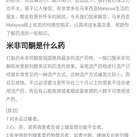
的损伤，而且痛苦小、副作用小、后遗症少，服药者心理压力
也不大，易于让人接受。有非常多在马来西亚Malaysia生活的
朋友，都会有意外怀孕的困扰，今天我们就来解答，马来西亚
Malaysia网上有卖的吗微信购买，认真阅读本篇文章，帮助你
了解药流的一些知识。
米非司酮是什么药
打胎药米非司酮是我国使用最多的流产药物，一般口服米非司
酮和米索前列醇来达到药流的效果。采用流产药物进行流产已
经是非常常见的一种流产方式，这种流产方式痛苦比较小，而
且见效快。不过必须要注意怀孕在三个月以上的患者不适合使
用流产药，而且有心脏疾病或者细血管疾病的人群不可使用流
产药。
[禁忌]
1.对本品过敏者。
2.心、肝、肾疾病患者及肾上腺皮质功能不全者。
3.有使用前列腺素类药物禁忌者：如青光眼、哮喘及对前列腺