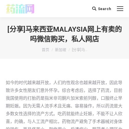
Search
搜
索：
[分享]马来西亚MALAYSIA网上有卖的
吗微信购买，私人网店
你在这里：
首页
新加坡
[分享]马…
如今的时代越来越开放，人们的性观念也越来越开放，因此导
致许多女性朋友们意外怀孕。综合考虑后，选择了药流，目前
我国使用的打胎药是指米非司酮片加米索前列醇，口服终止早
期妊娠。因为无需人流手术且无痛、容易操作，所以药流是大
多数女性选择的流产方式。吃药就能终止妊娠，不能不让人欣
喜，的确，与人工流产相比，药物流产避免了手术器械对身体