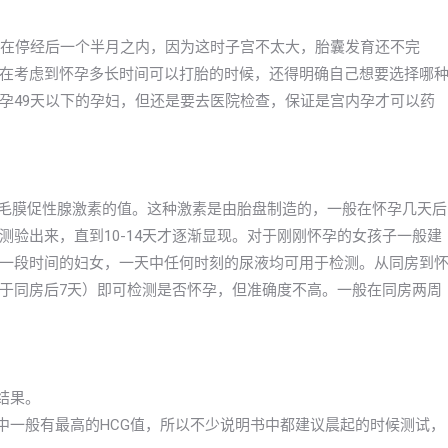
是在停经后一个半月之内，因为这时子宫不太大，胎囊发育还不完
在考虑到怀孕多长时间可以打胎的时候，还得明确自己想要选择哪
孕49天以下的孕妇，但还是要去医院检查，保证是宫内孕才可以药
绒毛膜促性腺激素的值。这种激素是由胎盘制造的，一般在怀孕几天后
验出来，直到10-14天才逐渐显现。对于刚刚怀孕的女孩子一般建
一段时间的妇女，一天中任何时刻的尿液均可用于检测。从同房到
于同房后7天）即可检测是否怀孕，但准确度不高。一般在同房两周
结果。
中一般有最高的HCG值，所以不少说明书中都建议晨起的时候测试，