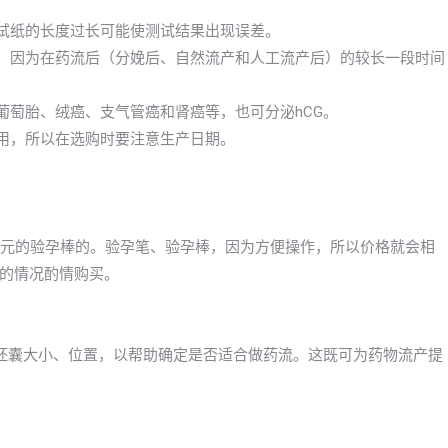
测试纸的长度过长可能使测试结果出现误差。
孕。因为在药流后（分娩后、自然流产和人工流产后）的较长一段时间
葡萄胎、绒癌、支气管癌和肾癌等，也可分泌hCG。
效用，所以在选购时要注意生产日期。
30元的验孕棒的。验孕笔、验孕棒，因为方便操作，所以价格就会相
的情况酌情购买。
胚囊大小、位置，以帮助确定是否适合做药流。这既可为药物流产提