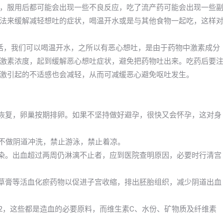
，服用后都可能会出现一些不良反应，吃了流产药可能会出现一些
法来缓解减轻想吐的症状，喝温开水或是与其他食物一起吃，这样
话，我们可以喝温开水，之所以有恶心想吐，是由于药物中激素成分
激素浓度，起到缓解恶心想吐症状，避免把药物吐出来。吃药后要
激引起的不适感也会减轻，从而可减缓恶心避免呕吐发生。
渐恢复，卵巢按期排卵。如果不坚持做好避孕，很快又会怀孕，这对身
，不做阴道冲洗，禁止游泳，禁止着凉。
感染。出血超过两周仍淋漓不止者，应到医院查明原因，必要时行清宫
母草膏等活血化瘀药物以促进子宫收缩，排出胚胎组织，减少阴道出血
12，这些都是造血的必要原料，而维生素C、水份、矿物质及纤维素