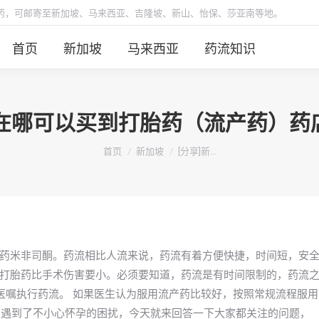
胎药，可邮寄至新加坡、马来西亚、吉隆坡、新山、怡保、莎亚南等地。
首页
新加坡
马来西亚
药流知识
HRU在哪可以买到打胎药（流产药
你在这里：
首页
新加坡
[分享]新…
药米非司酮。药流相比人流来说，药流有着方便快捷，时间短，安
打胎药比手术伤害要小。必须要知道，药流是有时间限制的，药流
医嘱执行药流。 如果医生认为服用流产药比较好，按照常规流程服用
可能也遇到了不小心怀孕的困扰，今天就来回答一下大家都关注的问题，