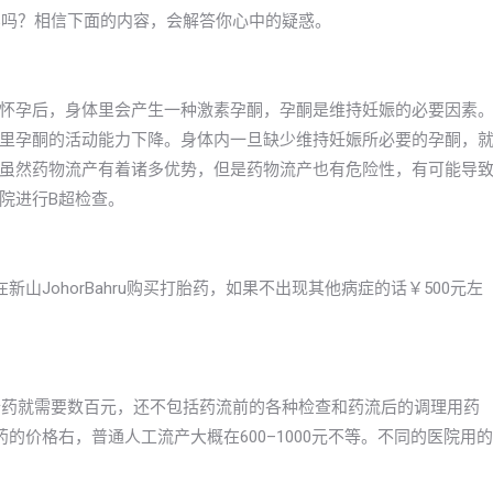
店有卖吗？相信下面的内容，会解答你心中的疑惑。
怀孕后，身体里会产生一种激素孕酮，孕酮是维持妊娠的必要因素
里孕酮的活动能力下降。身体内一旦缺少维持妊娠所必要的孕酮，
虽然药物流产有着诸多优势，但是药物流产也有危险性，有可能导
院进行B超检查。
JohorBahru购买打胎药，如果不出现其他病症的话￥500元左
是打胎药就需要数百元，还不包括药流前的各种检查和药流后的调理用药
的价格右，普通人工流产大概在600–1000元不等。不同的医院用的