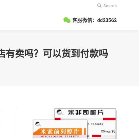
搜
Search
索：
客服微信：dd23562
）药店有卖吗？可以货到付款吗
全
之