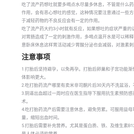
吃了流产药想吐就要多喝点水尽量多休息，不管是什么药
作用，会有恶心想吐的感觉，这种情况要注意通过一些方
于减轻药物的不良反应会有一定的作用。
吃了流产药大约3小时就有反应，如果想吐的症状严重的
对胃肠造成了一定的刺激作用，多喝点温开水是可以稀释
意卧床休息这样胃活动减少胃酸分泌也会减弱，对激素刺
注意事项
1.打胎后坚持避孕，以免再孕。打胎后卵巢和子宫功能
体影响更大。
2.吃打胎药流产哪里有卖米非司酮片后30天内不洗盆浴
3.阴道出血超过一周时应在医生指导下服用抗生素预防
术。
4.吃打胎药流产后需要注意休息，避免劳累。可服用益
量，缩短出血时间。
5.打胎后需要补充营养。尤其是蛋白质、铁、及维生素B
是人体必须的营养。