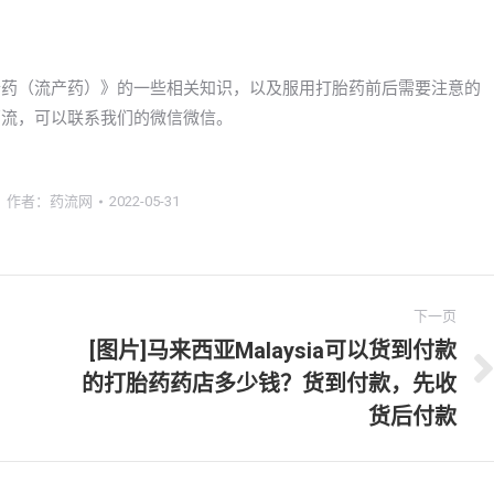
到打胎药（流产药）》的一些相关知识，以及服用打胎药前后需要注意的
解药流，可以联系我们的微信微信。
作者：
药流网
2022-05-31
下一页
[图片]马来西亚Malaysia可以货到付款
的打胎药药店多少钱？货到付款，先收
下
一
货后付款
文
章：