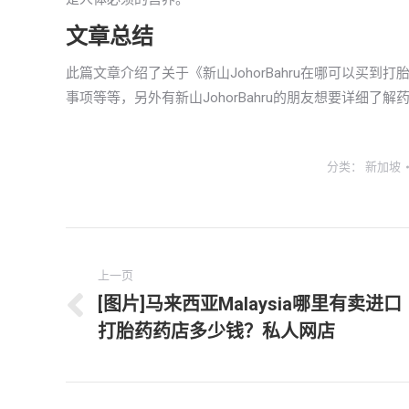
文章总结
此篇文章介绍了关于《新山JohorBahru在哪可以买
事项等等，另外有新山JohorBahru的朋友想要详细了
分类：
新加坡
文
上一页
章
[图片]马来西亚Malaysia哪里有卖进口
上
导
打胎药药店多少钱？私人网店
一
航
文
章：