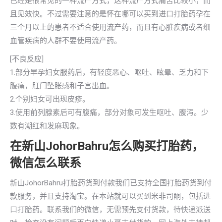
已经是很常见的一种流产方式，这种流产方式痛苦比较小，而
且见效快。不过需要注意的是怀在哪可以买到进口打胎药孕在
三个月以上的患者不适合使用流产药，而且有心脏疾病或者细
血管疾病的人群不要使用流产药。
[不良反应]
1.部分早孕妇女服药后，有轻度恶心、呕吐、眩晕、乏力和下
腹痛，肛门坠胀感和子宫出血。
2.个别妇女可出现皮疹。
3.使用前列腺素后可有腹痛，部分对象可发生呕吐、腹泻。少
数有潮红和发麻现象。
在新山JohorBahru怎么购买打胎药，
微信怎么联系
新山JohorBahru打胎药货到付款我们已支持全国打胎药货到付
款服务，并且支持淘宝。在本站就可以买到米非司酮，包括进
口打胎药。联系我们的微信，无需预先支付货款，待快递派送