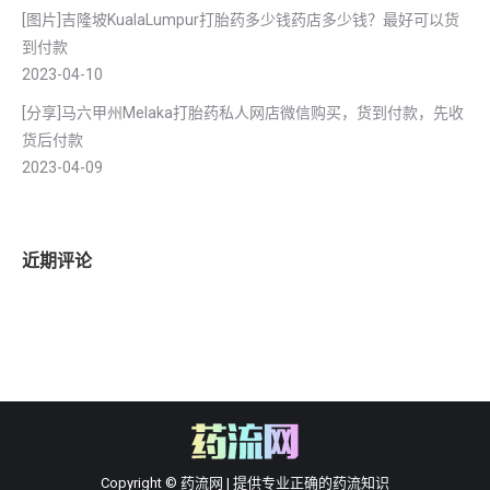
[图片]吉隆坡KualaLumpur打胎药多少钱药店多少钱？最好可以货
到付款
2023-04-10
[分享]马六甲州Melaka打胎药私人网店微信购买，货到付款，先收
货后付款
2023-04-09
近期评论
Copyright © 药流网 | 提供专业正确的药流知识