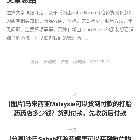
文章总结
这篇文章详细介绍了关于《新山JohorBahru打胎药货到付款》
的所有相关知识，药品介绍、价格、怎么验孕、服用方法、常
见问题、注意事项等等，另外有新山JohorBahru的朋友想要详
细了解药流，可以联系我们的微信微信。
分类：
新加坡
作者：
药流网
2022-05-31
文
上一页
章
[图片]马来西亚Malaysia可以货到付款的打胎
上
药药店多少钱？货到付款，先收货后付款
导
一
文
航
下一页
章：
[分享]沙巴Sabah打胎药哪里可以买到微信购