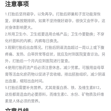
注意事项
1.打胎后坚持避孕，以免再孕。打胎后卵巢和子宫功能渐恢
复，卵巢按期排卵。如果不坚持做好避孕，很快又会怀孕，这
对身体影响更大。
2.所用卫生巾、卫生纸要选用合格产品；卫生巾要勤换；不穿
化纤面料的内裤；内裤每日换洗。
3.观察打胎后出血情况。打胎后阴道流血超过一周以上或下腹
疼痛、发热、白带异常等症状，就应及时到医院复查诊治。另
外，打胎后一个月内应到医院进行复查。
4.使用打胎药流产后必须注意休息，减少劳累。可服用益母草
膏等活血化瘀药物以促进子宫收缩，排出胚胎组织，减少阴道
出血量，缩短出血时间。
5.打胎后需要补充营养。尤其是蛋白质、铁、及维生素B12，
这些都是造血的必要原料，而维生素C、水份、矿物质及纤维
素是人体必须的营养。