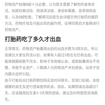
药物流产前做B超十分必要，以为医生需要了解你的身体状
况，如尿妊娠试验、阴道清洁度、滴虫和霉菌、血常规和血
型，以及B超检查。了解情况后医生会详细交待打胎药的服药
方法、药物疗效及可能出现的副作用，征得同意后才能够进行
药物流产。
打胎药吃了多久才出血
正常情况，药物流产胎囊排出后的出血天数为3周左右。所以
说建议大家在药流以后，如果有人超过3周左右仍有出血，可
能是蜕膜剥脱不完全，影响子宫收缩止血，或是胎囊排出不完
整，导致不全流产，少数病人为药物流产术后感染，出现子宫
内膜炎症所引起。
由于打胎后出打胎药微信购买血时间很长，宫颈口松驰，会给
细菌的滋生及逆行感染提供机会。因此，如果阴道出血超过7
天，应该服用抗生素3-5天预防感染，建议及时到医院咨询医
生。