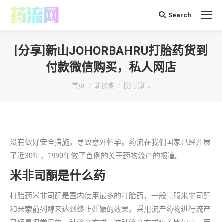
Search
搜
索：
[分享]新山JOHORBAHRU打胎药货到
付款微信购买，私人网店
你在这里：
首页
新加坡
[分享]新…
没有做好安全措施，导致意外怀孕。药流在我们国家已经开展
了近30年，1990年做了首例的关于药物流产的报道。
米非司酮是什么药
打胎药米非司酮是国内使用最多的打胎药，一般口服米非司酮
和米索前列醇来达到终止妊娠的效果。采用流产药物进行流产