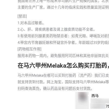
我国是世界上唯一形成米非司酮片生产规模的国家，北京
主要的生产厂家，通过十几年的临床实践和质量监测证明
[禁忌]
1.对本品过敏者。
2.心、肝、肾疾病患者及肾上腺皮质功能不全者。
3.有使用前列腺素类药物禁忌者：如青光眼、哮喘及对
4.带宫内节育器妊娠和怀疑宫外孕者，年龄超过35岁的
[药物相互作用]
服用本药物一周内，避免服用阿司匹林和其他非畄体抗炎
在马六甲州Melaka怎么购买打胎
马六甲州Melaka在哪可以买到打胎药（流产药）我们
就支持货到付款。网上淘宝，国际支持马六甲州Melak
扫码查询真伪，确认药品没有问题后支付货款。