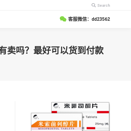
搜
Search
索：
客服微信：dd23562
店有卖吗？最好可以货到付款
方
相
有