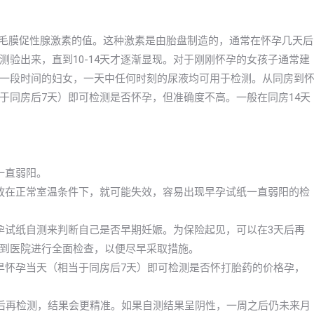
绒毛膜促性腺激素的值。这种激素是由胎盘制造的，通常在怀孕几天后
验出来，直到10-14天才逐渐显现。对于刚刚怀孕的女孩子通常建
一段时间的妇女，一天中任何时刻的尿液均可用于检测。从同房到
于同房后7天）即可检测是否怀孕，但准确度不高。一般在同房14天
一直弱阳。
放在正常室温条件下，就可能失效，容易出现早孕试纸一直弱阳的检
孕试纸自测来判断自己是否早期妊娠。为保险起见，可以在3天后再
到医院进行全面检查，以便尽早采取措施。
早怀孕当天（相当于同房后7天）即可检测是否怀打胎药的价格孕，
以后再检测，结果会更精准。如果自测结果呈阴性，一周之后仍未来月