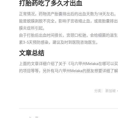
打胎药吃了多久才出血
正常情况，药物流产胎囊排出后的出血天数为18天左右
能是蜕膜剥脱不完全，影响子宫收缩止血，或是胎囊排出
膜炎症所引起。
由于打胎后出血时间很长，宫颈口松驰，会给细菌的滋生
素3-5天预防感染，建议及时到医院咨询医生。
文章总结
上面的文章详细介绍了关于《马六甲州Melaka在哪可
的项目等等，另外有马六甲州Melaka的朋友想要详细
分类：
新加坡
文