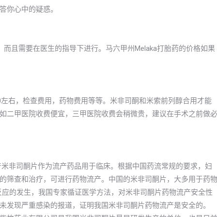
答你心中的疑惑。
而且需要在医生的指导下进行。马六甲州Melaka打胎药的价格如果
000左右，检查费用，药物费用等等。米非司酮和米索前列醇合用才能
如二甲医院收费便宜，三甲医院收费会稍微贵，建议在手术之前做
年国产米非司酮片作为流产药品用于临床。根据中国药流常规的要求，妇
的筛查和治疗，可进行药物流产。中国的米非司酮片，大多用于药
良反应的发生，我国专家循证医学方法，对米非司酮片药物流产安全性
未发现严重感染的报道，证明我国米非司酮片药物流产是安全的。