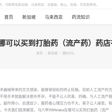
胎药，可邮寄至新加坡、马来西亚、吉隆坡、新山、怡保、莎亚南等地。
首页
新加坡
马来西亚
药流知识
KA在哪可以买到打胎药（流产药）药
你在这里：
首页
新加坡
[图片]马…
术器械带来的交叉感染，能够很轻松的终止妊娠。目前人工流产的
不用手术就能解决意外怀孕，不能不让人欣喜，的确，与人工流产
、副作用小、后遗症少，服药者心理压力也不大，易于让人接受。
恼，今天我们就来解答，马六甲州Melaka在哪可以买到打胎药（流产