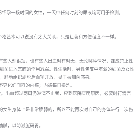
已怀孕一段时间的女性，一天中任何时刻的尿液均可用于检测。
与价格基本可以说没有太大关系，只是包装和方便程度不一样。
，有些人却很短，也有些人出血时有时无。无论哪种情况，都应禁止性
细菌进入宫腔的作用减弱。性生活时，男性包皮中潜藏的细菌及女
，胚胎组织剥脱后血窦开放，易于被细菌感染。
；不穿化纤面料的内裤；内裤每日换洗。
感染。出血超过两周仍淋漓不止者，应到医院查明原因，必要时行清宫
期的女生身体上是非常脆弱的，所以不能再次对自己的身体进行二次伤
食油腻，以防滋腻碍胃。