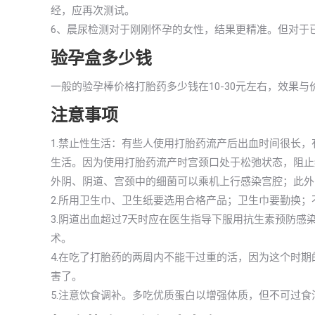
经，应再次测试。
6、晨尿检测对于刚刚怀孕的女性，结果更精准。但对于
验孕盒多少钱
一般的验孕棒价格打胎药多少钱在10-30元左右，效果
注意事项
1.禁止性生活：有些人使用打胎药流产后出血时间很长
生活。因为使用打胎药流产时宫颈口处于松弛状态，阻止
外阴、阴道、宫颈中的细菌可以乘机上行感染宫腔；此外
2.所用卫生巾、卫生纸要选用合格产品；卫生巾要勤换
3.阴道出血超过7天时应在医生指导下服用抗生素预防
术。
4.在吃了打胎药的两周内不能干过重的活，因为这个时
害了。
5.注意饮食调补。多吃优质蛋白以增强体质，但不可过