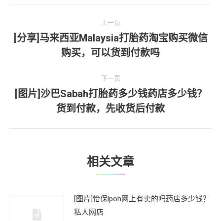
文
上一页
章
[分享]马来西亚Malaysia打胎药淘宝购买微信
上
购买，可以货到付款吗
导
一
文
航
下一页
章：
[图片]沙巴Sabah打胎药多少钱药店多少钱？
下
货到付款，先收货后付款
一
文
章：
相关文章
[图片]怡保lpoh网上有卖的吗药店多少钱？
私人网店