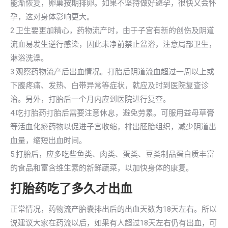
能渐恢复，卵巢按期排卵。如果不坚持做好避孕，很快又会怀
孕，这对身体影响更大。
2.卫生要更加精心，药物流产时，由于子宫有新的创伤及阴道
流血易发生逆行感染，因此未净前禁止盆浴，注意局部卫生，
淋浴洗澡。
3.观察药物流产后出血情况。打胎后阴道流血超过一周以上或
下腹疼痛、发热、白带异常等症状，就应及时到医院复查诊
治。另外，打胎后一个月内应到医院进行复查。
4.吃打胎药打胎后需要注意休息，避免劳累。可服用益母草膏
等活血化瘀药物以促进子宫收缩，排出胚胎组织，减少阴道出
血量，缩短出血时间。
5.打胎后，应多吃些鱼类、肉类、蛋类、豆类制品蛋白质丰富
的食品和富含维生素的新鲜蔬菜，以加快身体的康复。
打胎药吃了多久才出血
正常情况，药物流产胎囊排出后的出血天数为18天左右。所以
说建议大家在药流以后，如果有人超过18天左右仍有出血，可