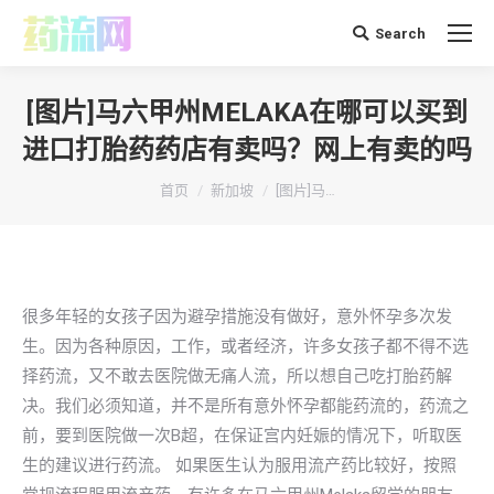
Search
搜
索：
[图片]马六甲州MELAKA在哪可以买到
进口打胎药药店有卖吗？网上有卖的吗
你在这里：
首页
新加坡
[图片]马…
很多年轻的女孩子因为避孕措施没有做好，意外怀孕多次发
生。因为各种原因，工作，或者经济，许多女孩子都不得不选
择药流，又不敢去医院做无痛人流，所以想自己吃打胎药解
决。我们必须知道，并不是所有意外怀孕都能药流的，药流之
前，要到医院做一次B超，在保证宫内妊娠的情况下，听取医
生的建议进行药流。 如果医生认为服用流产药比较好，按照