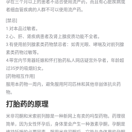
孕在三个月以上的患者不适合使用流产药，而且有心脏疾病或
者细血管疾病的人群不可以使用流产药。
[禁忌]
1.对本品过敏者。
2.心、肝、肾疾病患者及肾上腺皮质功能不全者。
3.有使用前列腺素类药物禁忌者：如青光眼、哮喘及对前列腺
素类药物过敏等。
4.带宫内节育器妊娠和怀打胎药私人网店疑宫外孕者，年龄超
过35岁的吸烟妇女。
[药物相互作用]
服用本药物一周内，避免服用阿司匹林和其他非畄体抗炎药
物。
打胎药的原理
米非司酮和米索前列醇是一种新网上有卖的吗型药物。药理很
简单，因为女性怀孕后，身体里会产生一种激素孕酮，孕酮是