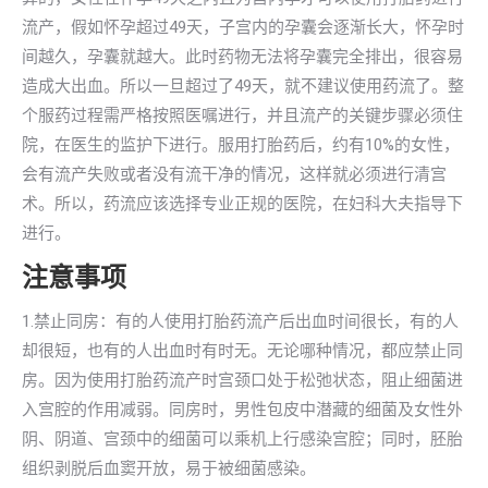
流产，假如怀孕超过49天，子宫内的孕囊会逐渐长大，怀孕时
间越久，孕囊就越大。此时药物无法将孕囊完全排出，很容易
造成大出血。所以一旦超过了49天，就不建议使用药流了。整
个服药过程需严格按照医嘱进行，并且流产的关键步骤必须住
院，在医生的监护下进行。服用打胎药后，约有10%的女性，
会有流产失败或者没有流干净的情况，这样就必须进行清宫
术。所以，药流应该选择专业正规的医院，在妇科大夫指导下
进行。
注意事项
1.禁止同房：有的人使用打胎药流产后出血时间很长，有的人
却很短，也有的人出血时有时无。无论哪种情况，都应禁止同
房。因为使用打胎药流产时宫颈口处于松弛状态，阻止细菌进
入宫腔的作用减弱。同房时，男性包皮中潜藏的细菌及女性外
阴、阴道、宫颈中的细菌可以乘机上行感染宫腔；同时，胚胎
组织剥脱后血窦开放，易于被细菌感染。