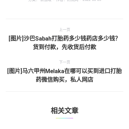
文
上一页
章
[图片]沙巴Sabah打胎药多少钱药店多少钱？
上
货到付款，先收货后付款
导
一
文
航
下一页
章：
[图片]马六甲州Melaka在哪可以买到进口打胎
下
药微信购买，私人网店
一
文
章：
相关文章