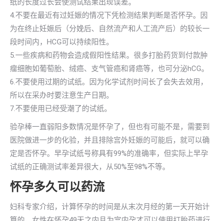
纸的长度过长会使测试结果出现误差。
4.不要在最近有过妊娠的情况下凭检测结果判断是否怀孕。因
为在终止妊娠后（分娩后、自然流产和人工流产后）的较长一
段时间内，HCG可以持续阳性。
5.一些疾病和药物会造成假阳性结果。很多打胎药货到付款肿
瘤细胞如葡萄胎、绒癌、支气管癌和肾癌等，也可分泌hCG。
6.不要使用过期的试纸。因为化学试剂时间长了会失去效用，
所以在采办时要注意生产日期。
7.不要使用已经受潮了的试纸。
验孕棒一直弱阳多数情况是怀孕了，但也有可能不是，需要到
医院做进一步的化验，并且排除宫外妊娠的可能后，就可以确
定是否怀孕。早孕试纸号称具有99%的准确率，但实际上早孕
试纸的正确测试率差异很大，从50%至98%不等。
怀孕多久可以药流
妇科专家介绍，计算怀孕的时间是从末次月经的第一天开始计
算的，女性在怀孕49天之内且为宫内孕才可以使用打胎药进行