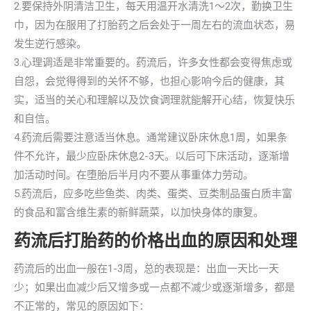
2.要保持外阴清洁卫生，每天用温开水清洗1～2次，勤换卫生
巾，因为在服用了打胎药之后会处于一周左右的流血状态，易
发生逆行感染。
3.心理调适是非常重要的。药流后，许多女性都会变得焦虑或
自怨，会觉得得到的关怀不够，也担心影响今后的健康，其
实，适当的关心和理解以及饮食调理就能解开心结，恢复快乐
和自信。
4.药流后需要注意适当休息。通常建议卧床休息1周，如果条
件不允许，最少应卧床休息2-3天。以后可下床活动，逐渐增
加活动时间。在堕胎后半月内不要从事重体力劳动。
5.药流后，应多吃些鱼类、肉类、蛋类、豆类制品蛋白质丰富
的食品和富含维生素的新鲜蔬菜，以加快身体的康复。
药流后打胎药的价格出血的原因和处理
药流后的出血一般在1-3周，总的表现是：出血一天比一天
少；如果出血减少后又增多或一点都不减少或逐渐增多，都是
不正常的，常见的原因如下：