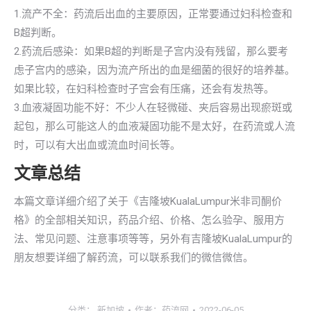
1.流产不全：药流后出血的主要原因，正常要通过妇科检查和
B超判断。
2.药流后感染：如果B超的判断是子宫内没有残留，那么要考
虑子宫内的感染，因为流产所出的血是细菌的很好的培养基。
如果比较，在妇科检查时子宫会有压痛，还会有发热等。
3.血液凝固功能不好：不少人在轻微碰、夹后容易出现瘀斑或
起包，那么可能这人的血液凝固功能不是太好，在药流或人流
时，可以有大出血或流血时间长等。
文章总结
本篇文章详细介绍了关于《吉隆坡KualaLumpur米非司酮价
格》的全部相关知识，药品介绍、价格、怎么验孕、服用方
法、常见问题、注意事项等等，另外有吉隆坡KualaLumpur的
朋友想要详细了解药流，可以联系我们的微信微信。
分类：
新加坡
作者：
药流网
2022-06-05