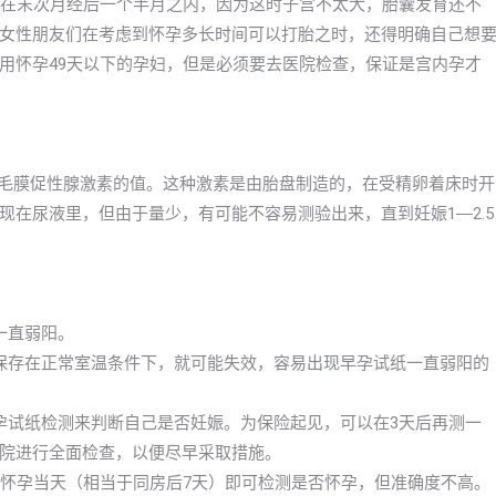
是在末次月经后一个半月之内，因为这时子宫不太大，胎囊发育还不
女性朋友们在考虑到怀孕多长时间可以打胎之时，还得明确自己想
用怀孕49天以下的孕妇，但是必须要去医院检查，保证是宫内孕才
绒毛膜促性腺激素的值。这种激素是由胎盘制造的，在受精卵着床时开
在尿液里，但由于量少，有可能不容易测验出来，直到妊娠1―2.5
一直弱阳。
保存在正常室温条件下，就可能失效，容易出现早孕试纸一直弱阳的
孕试纸检测来判断自己是否妊娠。为保险起见，可以在3天后再测一
院进行全面检查，以便尽早采取措施。
早怀孕当天（相当于同房后7天）即可检测是否怀孕，但准确度不高。