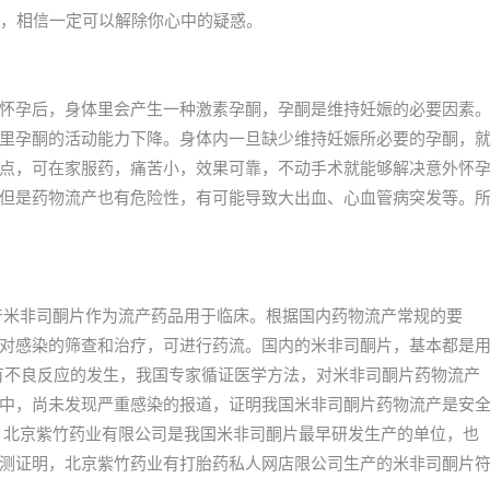
文章，相信一定可以解除你心中的疑惑。
怀孕后，身体里会产生一种激素孕酮，孕酮是维持妊娠的必要因素
里孕酮的活动能力下降。身体内一旦缺少维持妊娠所必要的孕酮，
点，可在家服药，痛苦小，效果可靠，不动手术就能够解决意外怀
但是药物流产也有危险性，有可能导致大出血、心血管病突发等。
年国产米非司酮片作为流产药品用于临床。根据国内药物流产常规的要
对感染的筛查和治疗，可进行药流。国内的米非司酮片，基本都是
没有不良反应的发生，我国专家循证医学方法，对米非司酮片药物流产
中，尚未发现严重感染的报道，证明我国米非司酮片药物流产是安
，北京紫竹药业有限公司是我国米非司酮片最早研发生产的单位，也
测证明，北京紫竹药业有打胎药私人网店限公司生产的米非司酮片