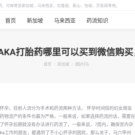
胎药，可邮寄至新加坡、马来西亚、吉隆坡、新山、怡保、莎亚南等地。
首页
新加坡
马来西亚
药流知识
ELAKA打胎药哪里可以买到微信购
你在这里：
首页
新加坡
[图片]马…
怀孕。目前人流分为手术和药流两种方法， 怀孕时间短的妇女朋友
药物流产的条件也最为严格，一般来说，如果选择药流的话，需要
了怀孕后期就没有办法进行药流了，一般来说，7周内，确保宫内孕
aka工作的朋友，都遇到了不小心怀孕的困扰，那么关于，马六甲州