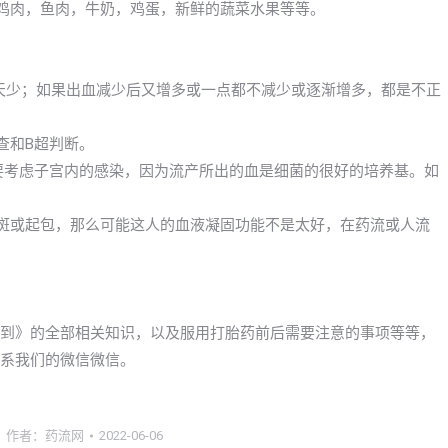
像鸡肉，鱼肉，牛奶，鸡蛋，新鲜的蔬菜水果等等。
一天少；如果出血减少后又增多或一点都不减少或逐渐增多，都是不正
查和B超判断。
么要考虑子宫内的感染，因为流产所出的血是细菌的很好的培养基。如
瘀斑或起包，那么可能这人的血液凝固功能不是太好，在药流或人流
以买到》的全部相关知识，以及服用打胎药前后需要注意的事项等等，
联系我们的微信微信。
作者：
药流网
2022-06-06