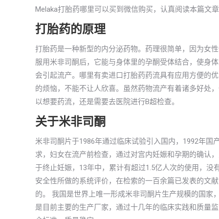
Melaka打胎药哪里可以买到微信购买，认真阅读本篇
打胎药的原理
打胎药是一种新型的内分泌药物。药理很简单，因为女性
服用米非司酮后，它能与身体里的孕酮受体结合，使身体
会引起流产。哪里有卖进口打胎药药流具有应用方便的优
的烦恼，不能不让人欣喜。虽然药物流产有着诸多好处，
以想要药流，还是需要去医院进行B超检查。
关于米非司酮
米非司酮片于1986年通过临床试验引入国内，1992
求，妇女在流产前检查，通过对宫内妊娠和孕期的确认，
于终止妊娠，13年中，累计有超过1.5亿人次的使用，
安全性所做的系统评价，在检索的一百余篇已发表的文献
的。 我国是世界上唯一形成米非司酮片生产规模的国家
是目前主要的生产厂家，通过十几年的临床实践和质量监