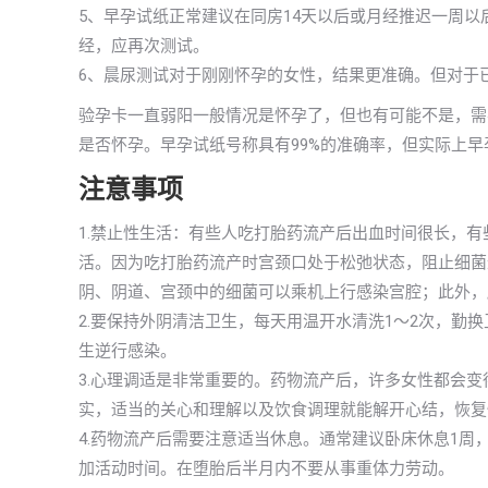
5、早孕试纸正常建议在同房14天以后或月经推迟一周
经，应再次测试。
6、晨尿测试对于刚刚怀孕的女性，结果更准确。但对于
验孕卡一直弱阳一般情况是怀孕了，但也有可能不是，需
是否怀孕。早孕试纸号称具有99%的准确率，但实际上早
注意事项
1.禁止性生活：有些人吃打胎药流产后出血时间很长，
活。因为吃打胎药流产时宫颈口处于松弛状态，阻止细菌
阴、阴道、宫颈中的细菌可以乘机上行感染宫腔；此外，
2.要保持外阴清洁卫生，每天用温开水清洗1～2次，勤
生逆行感染。
3.心理调适是非常重要的。药物流产后，许多女性都会
实，适当的关心和理解以及饮食调理就能解开心结，恢复
4.药物流产后需要注意适当休息。通常建议卧床休息1周
加活动时间。在堕胎后半月内不要从事重体力劳动。