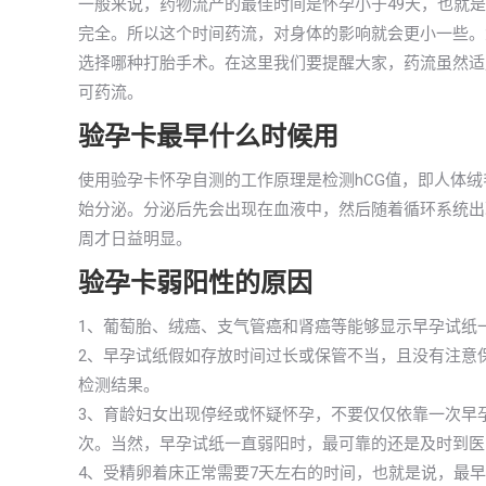
一般来说，药物流产的最佳时间是怀孕小于49天，也就
完全。所以这个时间药流，对身体的影响就会更小一些。
选择哪种打胎手术。在这里我们要提醒大家，药流虽然适
可药流。
验孕卡最早什么时候用
使用验孕卡怀孕自测的工作原理是检测hCG值，即人体
始分泌。分泌后先会出现在血液中，然后随着循环系统出现
周才日益明显。
验孕卡弱阳性的原因
1、葡萄胎、绒癌、支气管癌和肾癌等能够显示早孕试纸
2、早孕试纸假如存放时间过长或保管不当，且没有注意
检测结果。
3、育龄妇女出现停经或怀疑怀孕，不要仅仅依靠一次早
次。当然，早孕试纸一直弱阳时，最可靠的还是及时到医
4、受精卵着床正常需要7天左右的时间，也就是说，最