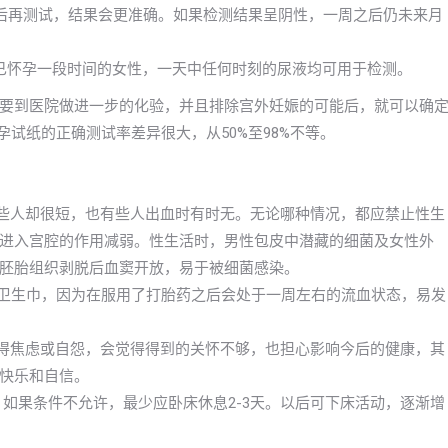
以后再测试，结果会更准确。如果检测结果呈阴性，一周之后仍未来月
已怀孕一段时间的女性，一天中任何时刻的尿液均可用于检测。
要到医院做进一步的化验，并且排除宫外妊娠的可能后，就可以确
孕试纸的正确测试率差异很大，从50%至98%不等。
有些人却很短，也有些人出血时有时无。无论哪种情况，都应禁止性生
进入宫腔的作用减弱。性生活时，男性包皮中潜藏的细菌及女性外
胚胎组织剥脱后血窦开放，易于被细菌感染。
换卫生巾，因为在服用了打胎药之后会处于一周左右的流血状态，易发
变得焦虑或自怨，会觉得得到的关怀不够，也担心影响今后的健康，其
快乐和自信。
，如果条件不允许，最少应卧床休息2-3天。以后可下床活动，逐渐增