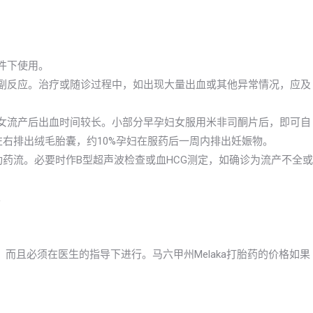
件下使用。
的副反应。治疗或随诊过程中，如出现大量出血或其他异常情况，应及
妇女流产后出血时间较长。小部分早孕妇女服用米非司酮片后，即可自
左右排出绒毛胎囊，约10%孕妇在服药后一周内排出妊娠物。
成功药流。必要时作B型超声波检查或血HCG测定，如确诊为流产不全或
。
而且必须在医生的指导下进行。马六甲州Melaka打胎药的价格如果