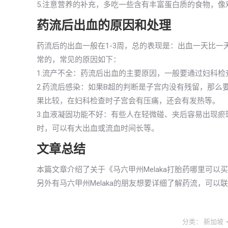
5.注意营养的补充，多吃一些含有丰富蛋白质的食物，
药流后出血的原因和处理
药流后的出血一般在1-3周，总的表现是：出血一天比
常的，常见的原因如下：
1.流产不全：药流后出血的主要原因，一般要通过妇科检
2.药流后感染：如果B超的判断是子宫内没有残留，那
果比较，在妇科检查时子宫会有压痛，还会有发热等。
3.血液凝固功能不好：有些人在轻微碰、夹后容易出现
时，可以有大出血或流血时间长等。
文章总结
本篇文章介绍了关于《马六甲州Melaka打胎药哪里可
另外有马六甲州Melaka的朋友想要详细了解药流，可以
分类：
新加坡