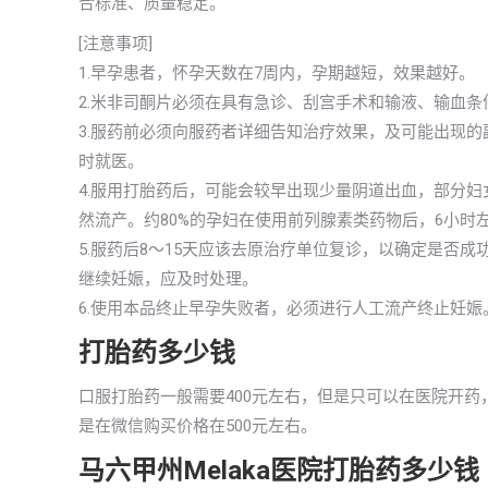
合标准、质量稳定。
[注意事项]
1.早孕患者，怀孕天数在7周内，孕期越短，效果越好。
2.米非司酮片必须在具有急诊、刮宫手术和输液、输血条
3.服药前必须向服药者详细告知治疗效果，及可能出现
时就医。
4.服用打胎药后，可能会较早出现少量阴道出血，部分
然流产。约80%的孕妇在使用前列腺素类药物后，6小时
5.服药后8～15天应该去原治疗单位复诊，以确定是否
继续妊娠，应及时处理。
6.使用本品终止早孕失败者，必须进行人工流产终止妊娠
打胎药多少钱
口服打胎药一般需要400元左右，但是只可以在医院开药，
是在微信购买价格在500元左右。
马六甲州Melaka医院打胎药多少钱