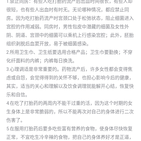
1.禁止同房：有些人吃打胎药流产后出血时间很长，有些人却
很短，也有些人出血时有时无。无论哪种情况，都应禁止同
房。因为吃打胎药流产时宫颈口处于松弛状态，阻止细菌进入
宫腔的作用减弱。同房时，男性包皮中潜藏的细菌及女性外
阴、阴道、宫颈中的细菌可以乘机上行感染宫腔；此外，胚胎
组织剥脱后血窦开放，易于被细菌感染。
2.所用卫生巾、卫生纸要选用合格产品；卫生巾要勤换；不穿
化纤面料的内裤；内裤每日换洗。
3.心理调适是非常重要的。药物流产后，许多女性都会变得焦
虑或自怨，会觉得得到的关怀不够，也担心影响今后的健康，
其实，适当的关心和理解以及饮食调理就能解开心结，恢复快
乐和自信。
4.在吃了打胎药的两周内不能干过重的活，因为这个时期的女
生身体上是非常脆弱的，所以不能再次对自己的身体进行二次
伤害了。
5.在服用打胎药后要多吃些富有营养的食物，使身体尽快恢复
正常，不宜吃生冷辛辣的食物，把自己的身体养好才是正道，