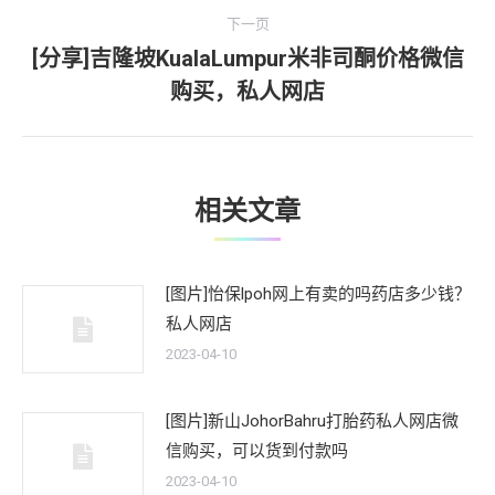
文
航
下一页
章：
[分享]吉隆坡KualaLumpur米非司酮价格微信
下
购买，私人网店
一
文
章：
相关文章
[图片]怡保lpoh网上有卖的吗药店多少钱？
私人网店
2023-04-10
[图片]新山JohorBahru打胎药私人网店微
信购买，可以货到付款吗
2023-04-10