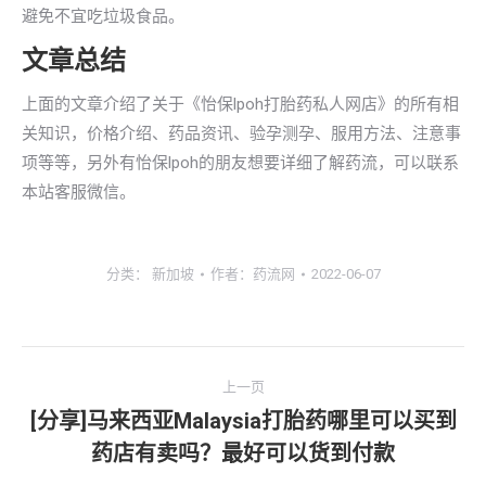
避免不宜吃垃圾食品。
文章总结
上面的文章介绍了关于《怡保lpoh打胎药私人网店》的所有相
关知识，价格介绍、药品资讯、验孕测孕、服用方法、注意事
项等等，另外有怡保lpoh的朋友想要详细了解药流，可以联系
本站客服微信。
分类：
新加坡
作者：
药流网
2022-06-07
文
上一页
章
[分享]马来西亚Malaysia打胎药哪里可以买到
上
药店有卖吗？最好可以货到付款
导
一