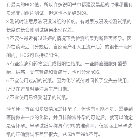
有最高的HCG值，所以许多说明书中都建议晨起的时候哪里有
卖米非司酮片测试，但这也不是绝对的。
3.测试时注意尿液浸没试纸的长度。有时尿液浸没检测试纸的
长度过长会使测试结果出现误差。
4.不要在最近有过妊娠的情况下凭检测结果判断是否怀孕。因
为在药流后（分娩后、自然流产和人工流产后）的很长一段时
间内，HCG可以持续阳性。
5.有些疾病和药物会造成假阳性结果。一些肿瘤细胞如葡萄
胎、绒癌、支气管癌和肾癌等，也可分泌hCG。
6.不宜使用过期的试纸。因为化学试剂时间长了会失去效用，
所以在置备时要注意生产日期。
7.不宜使用已经受潮了的试纸。
验孕棒一直弱阳多数情况是怀孕了，但也有可能不是，需要到
医院做进一步的化验，并且排除宫外孕的可能后，就可以确定
是否怀孕。早孕试纸号称具有99%的准确率，但实际上早孕试
纸的正确测试率差异很大，从50%至98%不等。