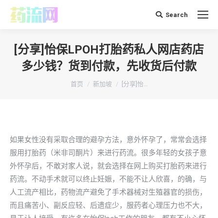
Search
搜
索：
[分享]怡保LPOH打胎药私人网店药店
多少钱？货到付款，先收货后付款
你在这里：
首页
新加坡
[分享]怡…
如果女性没有采取合理的避孕方法，意外怀孕了，常常会选择
服用打胎药（米非司酮片）来进行药流。很多年轻的女孩子意
外怀孕后，不敢对家人说，就会选择在网上购买打胎药来进行
药流。不动手术就可以终止妊娠，不能不让人欣喜，的确，与
人工流产相比，药物流产避免了手术器械对生殖器官的损伤，
而且痛苦小、副反应轻、后遗症少，服药者心理压力也不大，