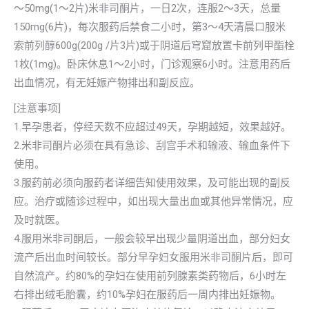
～50mg(1～2片)米非司酮片，一日2次，连服2～3天，总量
150mg(6片)，每次服药后禁食二小时，第3～4天清晨口服米
索前列醇600g(200g /片3片)或于阴道后穹窟放置卡前列甲酯栓
1枚(1mg)。卧床休息1～2小时，门诊观察6小时。注意用药后
出血情况，有无妊娠产物排出和副反应。
[注意事项]
1.早孕患者，停经天数不应超过49天，孕期越短，效果越好。
2.米非司酮片必须在具有急诊、刮宫手术和输液、输血条件下
使用。
3.服药前必须向服药者详细告知使用效果，及可能出现的副反
应。治疗或随诊过程中，如出现大量出血或其他异常情况，应
及时就医。
4.服用米非司酮后，一般会较早出现少量阴道出血，部分妇女
流产后出血时间较长。部分早孕妇女服用米非司酮片后，即可
自然流产。约80%的孕妇在使用前列腺素类药物后，6小时左
右排出绒毛胎囊，约10%孕妇在服药后一周内排出妊娠物。