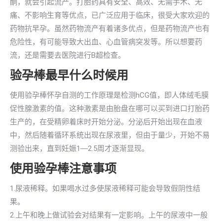
酮，就会引起流产。打胎药具有安全、高效、无需手术、无
痛、不影响生育等优点，已广泛应用于临床，很受大家欢迎的
药物抗早孕。虽然药物流产有着诸多优点，但是药物流产也有
危险性，有可能导致大出血、心血管病突发等。所以想要药
流，还是需要去医院进行B超检查。
验孕棒最早什么时候用
使用验孕棒怀孕自测的工作原理是检测hCG值，即人体绒毛膜
促性腺激素的值。这种激素是由胎盘在哪可以买到进口打胎药
生产的，在受精卵着床时开始分泌。分泌后开始出现在血液
中，然后随着循环系统出现在尿液里，但由于量少，开始不易
测验出来，直到妊娠1―2.5周才逐渐显现。
使用验孕棒注意事项
1.尿液稀释。如果喝水过多使尿液稀释可能会导致假阴性结
果。
2.上午和晚上做试验会对结果有一定影响。上午的尿液中一般