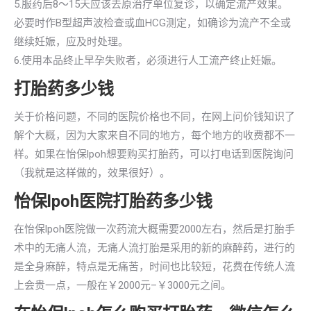
5.服药后8～15天应该去原治疗单位复诊，以确定流产效果。
必要时作B型超声波检查或血HCG测定，如确诊为流产不全或
继续妊娠，应及时处理。
6.使用本品终止早孕失败者，必须进行人工流产终止妊娠。
打胎药多少钱
关于价格问题，不同的医院价格也不同，在网上问价钱知识了
解个大概，因为大家来自不同的地方，每个地方的收费都不一
样。如果在怡保lpoh想要购买打胎药，可以打电话到医院询问
（我就是这样做的，效果很好）。
怡保lpoh医院打胎药多少钱
在怡保lpoh医院做一次药流大概需要2000左右，然后是打胎手
术中的无痛人流，无痛人流打胎是采用的新的麻醉药，进行的
是全身麻醉，特点是无痛苦，时间也比较短，花费在传统人流
上会贵一点，一般在￥2000元–￥3000元之间。