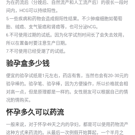
为在药流后（分娩后、自然流产和人工流产后）的很长一段时
间内，HCG可以持续阳性。
5.一些疾病和药物会造成假阳性结果。不少肿瘤细胞如葡萄
胎、绒癌、支气管癌和肾癌等，也可分泌hCG。
6.不可使用过期的试纸。因为化学试剂时间长了会失去效用，
所以在置备时要注意生产日期。
7.不可使用已经受潮了的试纸。
验孕盒多少钱
便宜的验孕试纸是1元左右，药店有售，当然也会有20-30元的
验孕棒的。验孕笔、验孕棒，因为方便操作，所以价格就会相
对高一点，但是原理都是一样的。女性朋友可以根据自己的情
况酌情购买。
怀孕多久可以药流
一般来说，对于怀孕49天之内的孕妇，都是可以使用药物流产
这种方式来药流的。从最后一次例假开始算起，一个半月之