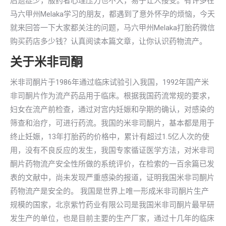
后遗症少，服药者心理压力也不大，易于让人接受。有许多在
马六甲州Melaka学习的朋友，都遇到了意外怀孕的烦恼，今天
就来回答一下大家都关注的问题，马六甲州Melaka打胎药微信
购买药店多少钱？认真阅读本篇文章，让你认识药物流产。
关于米非司酮
米非司酮片于1986年通过临床试验引入我国，1992年国产米
非司酮片作为流产药品用于临床。根据我国药流常规的要求，
妇女在流产前检查，通过对宫内妊娠和孕期的确认，对感染的
筛查和治疗，可进行药流。我国的米非司酮片，基本都是用于
终止妊娠，13年打胎药的价格中，累计有超过1.5亿人次的使
用，没有不良反应的发生，我国专家循证医学方法，对米非司
酮片药物流产安全性所做的系统评价，在检索的一百余篇已发
表的文献中，尚未发现严重感染的报道，证明我国米非司酮片
药物流产是安全的。 我国是世界上唯一形成米非司酮片生产
规模的国家，北京紫竹药业有限公司是我国米非司酮片最早研
发生产的单位，也是目前主要的生产厂家，通过十几年的临床