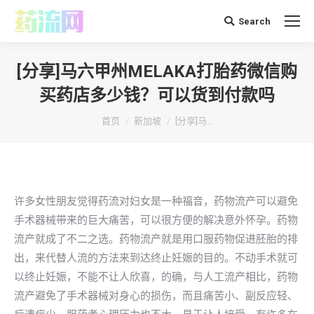
Search
搜
索：
[分享]马六甲州MELAKA打胎药微信购
买药店多少钱？可以货到付款吗
你在这里：
首页
新加坡
[分享]马…
许多女性朋友觉得药流对妇女是一种福音，药物流产可以避免
手术器械带来的巨大痛苦，可以很方便的解决意外怀孕。药物
流产就成了不二之选。药物流产就是用口服药物促进胚胎的排
出，来代替人流的方法来到达终止妊娠的目的。不动手术就可
以终止妊娠，不能不让人欣喜，的确，与人工流产相比，药物
流产避免了手术器械对身心的损伤，而且痛苦小、副反应轻、