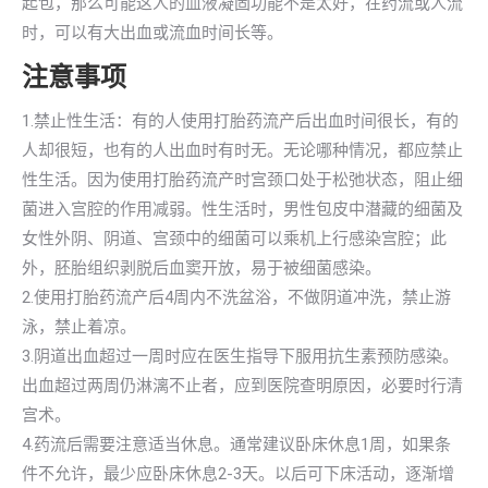
起包，那么可能这人的血液凝固功能不是太好，在药流或人流
时，可以有大出血或流血时间长等。
注意事项
1.禁止性生活：有的人使用打胎药流产后出血时间很长，有的
人却很短，也有的人出血时有时无。无论哪种情况，都应禁止
性生活。因为使用打胎药流产时宫颈口处于松弛状态，阻止细
菌进入宫腔的作用减弱。性生活时，男性包皮中潜藏的细菌及
女性外阴、阴道、宫颈中的细菌可以乘机上行感染宫腔；此
外，胚胎组织剥脱后血窦开放，易于被细菌感染。
2.使用打胎药流产后4周内不洗盆浴，不做阴道冲洗，禁止游
泳，禁止着凉。
3.阴道出血超过一周时应在医生指导下服用抗生素预防感染。
出血超过两周仍淋漓不止者，应到医院查明原因，必要时行清
宫术。
4.药流后需要注意适当休息。通常建议卧床休息1周，如果条
件不允许，最少应卧床休息2-3天。以后可下床活动，逐渐增