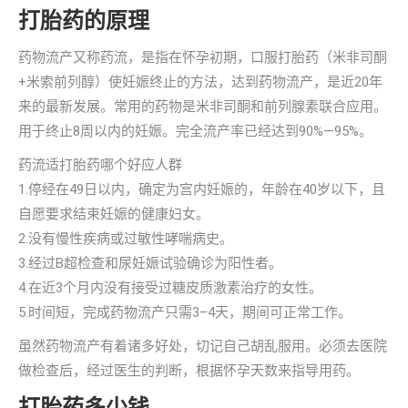
打胎药的原理
药物流产又称药流，是指在怀孕初期，口服打胎药（米非司酮
+米索前列醇）使妊娠终止的方法，达到药物流产，是近20年
来的最新发展。常用的药物是米非司酮和前列腺素联合应用。
用于终止8周以内的妊娠。完全流产率已经达到90%—95%。
药流适打胎药哪个好应人群
1.停经在49日以内，确定为宫内妊娠的，年龄在40岁以下，且
自愿要求结束妊娠的健康妇女。
2.没有慢性疾病或过敏性哮喘病史。
3.经过B超检查和尿妊娠试验确诊为阳性者。
4.在近3个月内没有接受过糖皮质激素治疗的女性。
5.时间短，完成药物流产只需3–4天，期间可正常工作。
虽然药物流产有着诸多好处，切记自己胡乱服用。必须去医院
做检查后，经过医生的判断，根据怀孕天数来指导用药。