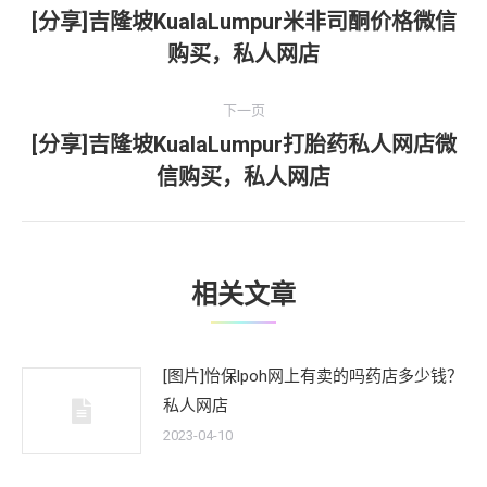
章
[分享]吉隆坡KualaLumpur米非司酮价格微信
上
购买，私人网店
导
一
文
航
下一页
章：
[分享]吉隆坡KualaLumpur打胎药私人网店微
下
信购买，私人网店
一
文
章：
相关文章
[图片]怡保lpoh网上有卖的吗药店多少钱？
私人网店
2023-04-10