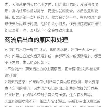
内，大概就是49天的范围之内，因为此时的胎儿发育初具雏
形，宫内组织也相对简单，药流也就越安全，术后恢复也较
快。如果是第一次打胎的话，效果会更好一些。在药物流产的
最佳天数内进行药流，危险性会小很多，但要留院观察妊娠组
织是否排干净，否则流产不全会导致大出血。
药流后出血的原因和处理
药流后的出血一般在1-3周，总的表现是：出血一天比一天
少；如果出血减少后又增多或一点都不减少或逐渐增多，都是
不正常的，常见的原因如下：
1.不全流产：药流后出血的主要原因，正常要通过妇科检查和
B超判断。
2.药流后感染：如果B超的判断是子宫内没有残留，那么要考
虑子宫内的感染，因为流产所出的血是细菌的很好的培养基。
如果比较，在妇科检查时子宫会有压痛，还会有发热等。
3.血液凝固功能不好：某些人在轻微碰、夹后容易出现瘀斑或