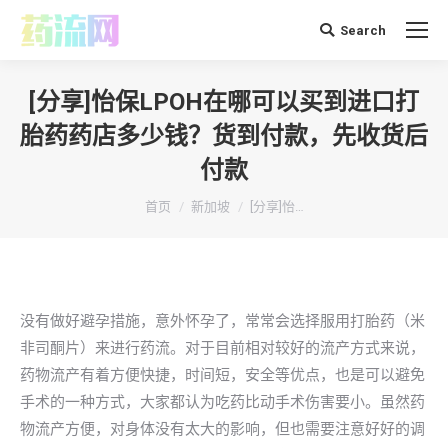
Search
搜
索：
[分享]怡保LPOH在哪可以买到进口打
胎药药店多少钱？货到付款，先收货后
付款
你在这里：
首页
新加坡
[分享]怡…
没有做好避孕措施，意外怀孕了，常常会选择服用打胎药（米
非司酮片）来进行药流。对于目前相对较好的流产方式来说，
药物流产有着方便快捷，时间短，安全等优点，也是可以避免
手术的一种方式，大家都认为吃药比动手术伤害要小。虽然药
物流产方便，对身体没有太大的影响，但也需要注意好好的调