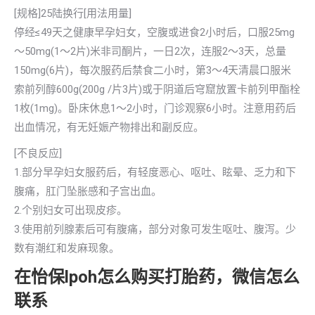
[规格]25陆换行[用法用量]
停经≤49天之健康早孕妇女，空腹或进食2小时后，口服25mg
～50mg(1～2片)米非司酮片，一日2次，连服2～3天，总量
150mg(6片)，每次服药后禁食二小时，第3～4天清晨口服米
索前列醇600g(200g /片3片)或于阴道后穹窟放置卡前列甲酯栓
1枚(1mg)。卧床休息1～2小时，门诊观察6小时。注意用药后
出血情况，有无妊娠产物排出和副反应。
[不良反应]
1.部分早孕妇女服药后，有轻度恶心、呕吐、眩晕、乏力和下
腹痛，肛门坠胀感和子宫出血。
2.个别妇女可出现皮疹。
3.使用前列腺素后可有腹痛，部分对象可发生呕吐、腹泻。少
数有潮红和发麻现象。
在怡保lpoh怎么购买打胎药，微信怎么
联系