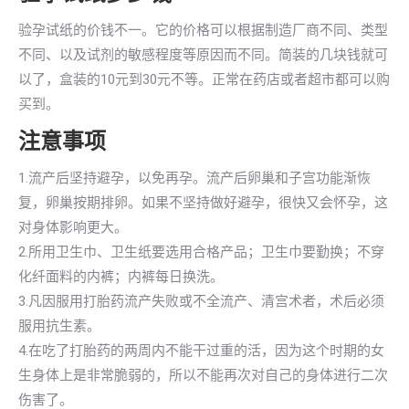
验孕试纸的价钱不一。它的价格可以根据制造厂商不同、类型
不同、以及试剂的敏感程度等原因而不同。简装的几块钱就可
以了，盒装的10元到30元不等。正常在药店或者超市都可以购
买到。
注意事项
1.流产后坚持避孕，以免再孕。流产后卵巢和子宫功能渐恢
复，卵巢按期排卵。如果不坚持做好避孕，很快又会怀孕，这
对身体影响更大。
2.所用卫生巾、卫生纸要选用合格产品；卫生巾要勤换；不穿
化纤面料的内裤；内裤每日换洗。
3.凡因服用打胎药流产失败或不全流产、清宫术者，术后必须
服用抗生素。
4.在吃了打胎药的两周内不能干过重的活，因为这个时期的女
生身体上是非常脆弱的，所以不能再次对自己的身体进行二次
伤害了。