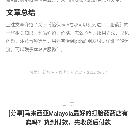
激引起的不适感也会减轻，从而可减缓恶心避免呕吐发生。
文章总结
上述文章介绍了关于《怡保lpoh在哪可以买到进口打胎药》的
一些相关知识，药品介绍、价格、怎么验孕、服用方法、常见
问题、注意事项等等，另外有怡保lpoh的朋友想要详细了解药
流，可以联系本站客服微信。
分类：
新加坡
作者：
药流网
2022-06-07
文
上一页
章
[分享]马来西亚Malaysia最好的打胎药药店有
上
卖吗？货到付款，先收货后付款
导
一
文