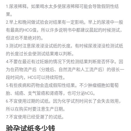
1.尿液稀释。如果喝水太多使尿液稀释可能会导致假阴性结
果。
2.早上和晚间做试验会对结果有一定影响。早上的尿液中一般
有最高的HCG值，所以许多说明书中都建议晨起的时候测试，
但这也不是绝对的。
3.测试时注意尿液浸没试纸的长度。有时候尿液浸没检测试纸
的长度过长会使测试结果难以判断。
4.不要在最近有过妊娠的情况下凭检测结果判断是否怀孕。因
为在药物流产后（分娩后、自然流产和人工流产后）的很长一
段时间内，HCG可以持续阳性。
5.有些疾病和药物会造成假阳性结果。不少肿瘤细胞如葡萄
胎、绒癌、支气管癌和肾癌等，也可分泌hCG。
6.不宜使用过期的试纸。因为化学试剂时间长了会失去效用，
所以在购买时要注意生产日期。
7.不宜使用已经受潮了的试纸。
验孕试纸多少钱