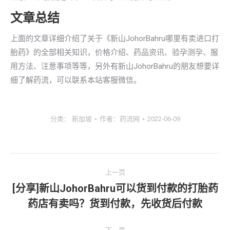
文章总结
上面的文章详细介绍了关于《新山JohorBahru哪里有卖进口打
胎药》的全部相关知识，价格介绍、药品资讯、验孕测孕、服
用方法、注意事项等等，另外有新山JohorBahru的朋友想要详
细了解药流，可以联系本站客服微信。
分类：
新加坡
作者：
药流网
2022-06-09
文
上一页
章
[分享]新山JohorBahru可以货到付款的打胎药
上
药店有卖吗？货到付款，先收货后付款
导
一
文