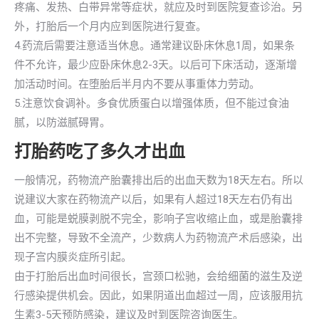
疼痛、发热、白带异常等症状，就应及时到医院复查诊治。另
外，打胎后一个月内应到医院进行复查。
4.药流后需要注意适当休息。通常建议卧床休息1周，如果条
件不允许，最少应卧床休息2-3天。以后可下床活动，逐渐增
加活动时间。在堕胎后半月内不要从事重体力劳动。
5.注意饮食调补。多食优质蛋白以增强体质，但不能过食油
腻，以防滋腻碍胃。
打胎药吃了多久才出血
一般情况，药物流产胎囊排出后的出血天数为18天左右。所以
说建议大家在药物流产以后，如果有人超过18天左右仍有出
血，可能是蜕膜剥脱不完全，影响子宫收缩止血，或是胎囊排
出不完整，导致不全流产，少数病人为药物流产术后感染，出
现子宫内膜炎症所引起。
由于打胎后出血时间很长，宫颈口松驰，会给细菌的滋生及逆
行感染提供机会。因此，如果阴道出血超过一周，应该服用抗
生素3-5天预防感染，建议及时到医院咨询医生。