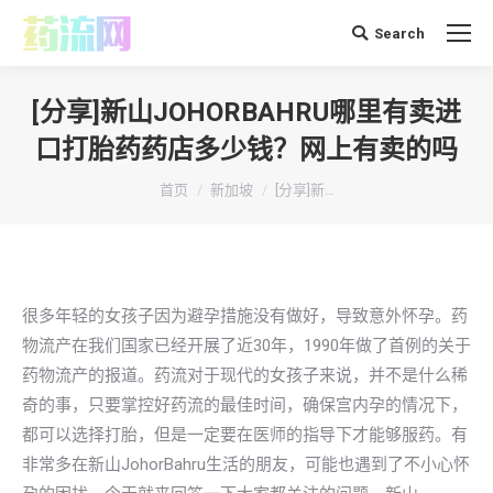
Search
搜
索：
[分享]新山JOHORBAHRU哪里有卖进
口打胎药药店多少钱？网上有卖的吗
你在这里：
首页
新加坡
[分享]新…
很多年轻的女孩子因为避孕措施没有做好，导致意外怀孕。药
物流产在我们国家已经开展了近30年，1990年做了首例的关于
药物流产的报道。药流对于现代的女孩子来说，并不是什么稀
奇的事，只要掌控好药流的最佳时间，确保宫内孕的情况下，
都可以选择打胎，但是一定要在医师的指导下才能够服药。有
非常多在新山JohorBahru生活的朋友，可能也遇到了不小心怀