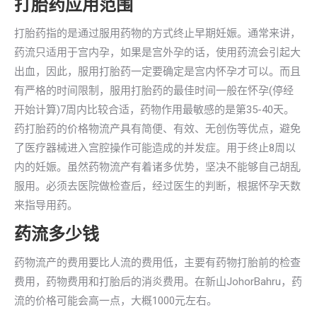
打胎药应用范围
打胎药指的是通过服用药物的方式终止早期妊娠。通常来讲，
药流只适用于宫内孕，如果是宫外孕的话，使用药流会引起大
出血，因此，服用打胎药一定要确定是宫内怀孕才可以。而且
有严格的时间限制，服用打胎药的最佳时间一般在怀孕(停经
开始计算)7周内比较合适，药物作用最敏感的是第35-40天。
药打胎药的价格物流产具有简便、有效、无创伤等优点，避免
了医疗器械进入宫腔操作可能造成的并发症。用于终止8周以
内的妊娠。虽然药物流产有着诸多优势，坚决不能够自己胡乱
服用。必须去医院做检查后，经过医生的判断，根据怀孕天数
来指导用药。
药流多少钱
药物流产的费用要比人流的费用低，主要有药物打胎前的检查
费用，药物费用和打胎后的消炎费用。在新山JohorBahru，药
流的价格可能会高一点，大概1000元左右。