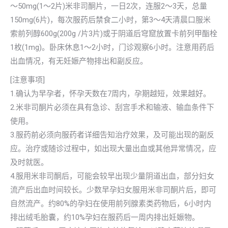
～50mg(1～2片)米非司酮片，一日2次，连服2～3天，总量
150mg(6片)，每次服药后禁食二小时，第3～4天清晨口服米
索前列醇600g(200g /片3片)或于阴道后穹窟放置卡前列甲酯栓
1枚(1mg)。卧床休息1～2小时，门诊观察6小时。注意用药后
出血情况，有无妊娠产物排出和副反应。
[注意事项]
1.确认为早孕者，怀孕天数在7周内，孕期越短，效果越好。
2.米非司酮片必须在具有急诊、刮宫手术和输液、输血条件下
使用。
3.服药前必须向服药者详细告知治疗效果，及可能出现的副反
应。治疗或随诊过程中，如出现大量出血或其他异常情况，应
及时就医。
4.服用米非司酮后，可能会较早出现少量阴道出血，部分妇女
流产后出血时间较长。少数早孕妇女服用米非司酮片后，即可
自然流产。约80%的孕妇在使用前列腺素类药物后，6小时内
排出绒毛胎囊，约10%孕妇在服药后一周内排出妊娠物。