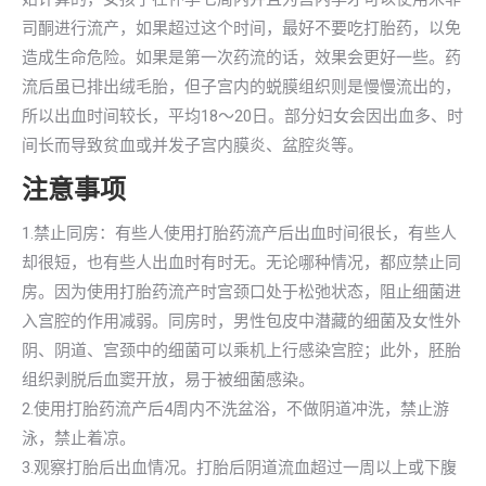
司酮进行流产，如果超过这个时间，最好不要吃打胎药，以免
造成生命危险。如果是第一次药流的话，效果会更好一些。药
流后虽已排出绒毛胎，但子宫内的蜕膜组织则是慢慢流出的，
所以出血时间较长，平均18～20日。部分妇女会因出血多、时
间长而导致贫血或并发子宫内膜炎、盆腔炎等。
注意事项
1.禁止同房：有些人使用打胎药流产后出血时间很长，有些人
却很短，也有些人出血时有时无。无论哪种情况，都应禁止同
房。因为使用打胎药流产时宫颈口处于松弛状态，阻止细菌进
入宫腔的作用减弱。同房时，男性包皮中潜藏的细菌及女性外
阴、阴道、宫颈中的细菌可以乘机上行感染宫腔；此外，胚胎
组织剥脱后血窦开放，易于被细菌感染。
2.使用打胎药流产后4周内不洗盆浴，不做阴道冲洗，禁止游
泳，禁止着凉。
3.观察打胎后出血情况。打胎后阴道流血超过一周以上或下腹