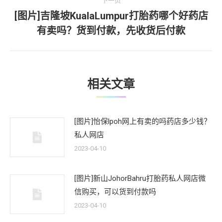
航
下一页
章：
[图片]吉隆坡KualaLumpur打胎药哪个好药店
下
有卖吗？货到付款，先收货后付款
一
文
章：
相关文章
[图片]怡保lpoh网上有卖的吗药店多少钱？
私人网店
2023-04-10
[图片]新山JohorBahru打胎药私人网店微
信购买，可以货到付款吗
2023-04-10