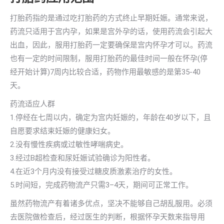
打胎药指的是通过吃打胎药的方式终止早期妊娠。通常来说，
药流只适用于宫内孕，如果是宫外孕的话，使用药流会引起大
出血，因此，服用打胎药一定要确保是宫内怀孕才可以。药流
也有一定的时间限制，服用打胎药的最佳时间一般在怀孕(停
经开始计算)7周内比较合适，药物作用最敏感的是第35-40
天。
药流适应人群
1.停经在七周以内，确定为宫内妊娠的，年龄在40岁以下，且
自愿要求结束妊娠的健康妇女。
2.没有慢性疾病或过敏性哮喘病史。
3.经过B超检查和尿妊娠试验确诊为阳性者。
4.在近3个月内没有接受过糖皮质激素治疗的女性。
5.时间短，完成药物流产只需3–4天，期间可正常工作。
虽然药物流产有着诸多优点，坚决不能够自己胡乱服用。必须
去医院做检查后，经过医生的判断，根据怀孕天数来指导用