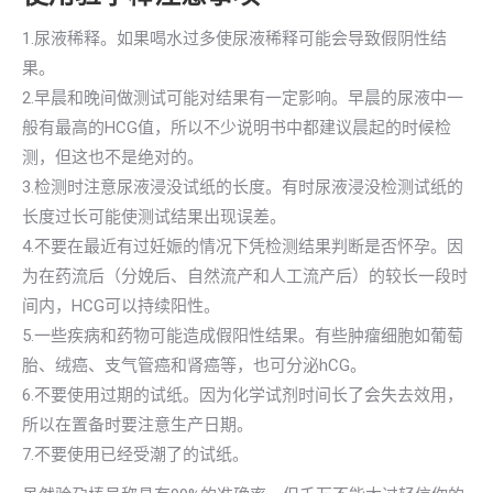
1.尿液稀释。如果喝水过多使尿液稀释可能会导致假阴性结
果。
2.早晨和晚间做测试可能对结果有一定影响。早晨的尿液中一
般有最高的HCG值，所以不少说明书中都建议晨起的时候检
测，但这也不是绝对的。
3.检测时注意尿液浸没试纸的长度。有时尿液浸没检测试纸的
长度过长可能使测试结果出现误差。
4.不要在最近有过妊娠的情况下凭检测结果判断是否怀孕。因
为在药流后（分娩后、自然流产和人工流产后）的较长一段时
间内，HCG可以持续阳性。
5.一些疾病和药物可能造成假阳性结果。有些肿瘤细胞如葡萄
胎、绒癌、支气管癌和肾癌等，也可分泌hCG。
6.不要使用过期的试纸。因为化学试剂时间长了会失去效用，
所以在置备时要注意生产日期。
7.不要使用已经受潮了的试纸。