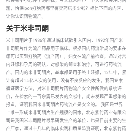
都会有不小心怀孕的困扰，今天就来回答一下大家都关注的问
题，怡保lpoh打胎药哪里有卖药店多少钱？相信下面的内容，
让你认识药物流产。
关于米非司酮
米非司酮片于1986年通过临床试验引入国内，1992年国产米
非司酮片作为流产药品用于临床。根据国内药流常规的要求在
哪可以买到打胎药（流产药），妇女在流产前检查，通过对宫
内妊娠和孕周的确认，对感染的筛查和治疗，可进行药物流
产。国内的米非司酮片，基本都是用于终止妊娠，13年中，累
计有超过1.5亿人次的使用，没有不良反应的发生，我国专家
循证医学方法，对米非司酮片药物流产安全性所做的系统评
价，在检索的一百余篇已发表的文献中，尚未发现严重感染的
报道，证明我国米非司酮片药物流产是安全的。 我国是世界
上唯一形成米非司酮片生产规模的国家，北京紫竹药业有限公
司是我国米非司酮片最早研发生产的单位，也是目前主要的生
产厂家，通过十几年的临床实践和质量监测证明，北京紫竹药