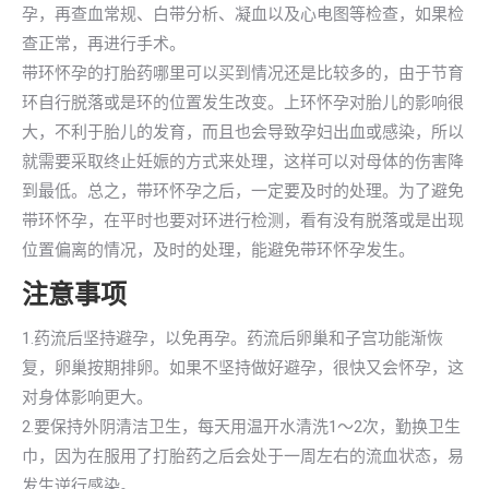
孕，再查血常规、白带分析、凝血以及心电图等检查，如果检
查正常，再进行手术。
带环怀孕的打胎药哪里可以买到情况还是比较多的，由于节育
环自行脱落或是环的位置发生改变。上环怀孕对胎儿的影响很
大，不利于胎儿的发育，而且也会导致孕妇出血或感染，所以
就需要采取终止妊娠的方式来处理，这样可以对母体的伤害降
到最低。总之，带环怀孕之后，一定要及时的处理。为了避免
带环怀孕，在平时也要对环进行检测，看有没有脱落或是出现
位置偏离的情况，及时的处理，能避免带环怀孕发生。
注意事项
1.药流后坚持避孕，以免再孕。药流后卵巢和子宫功能渐恢
复，卵巢按期排卵。如果不坚持做好避孕，很快又会怀孕，这
对身体影响更大。
2.要保持外阴清洁卫生，每天用温开水清洗1～2次，勤换卫生
巾，因为在服用了打胎药之后会处于一周左右的流血状态，易
发生逆行感染。