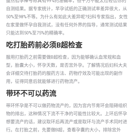
虽然验孕棒号称具有99%的准确率，但千万不能太过轻信你的
自测结果。据专家统计，早孕试纸的正确测试率差异很大，从
50%至98%不等。为什么有如此大差异呢?妇科专家指出，女性
在家里做怀孕自我测试，没有任何外界的指导，通常测试结果
只能达到50%至75%的精确率。
吃打胎药前必须B超检查
服用打胎药之前需要做B超检查，因为能够确认血常规和血
型，胎囊大小，怀孕天数，是否宫外孕。了解情况后妇科大夫
会详细交待打胎药的服药方法、药物疗效及可能出现的副作
用，征得同意后就能够进行药物流产。
带环不可以药流
带环怀孕是不可以做药物流产的，因为宫内节育环会阻碍组织
物的排出，这种情况下流不干净的可能性比较大。上环后怀孕
想要流产的话，建议取环后再流产或是取环与流产手术同时进
行。在打胎之前，先要做B超，查看孕囊的大小，排除宫外