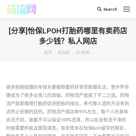
Search
搜
索：
[分享]怡保LPOH打胎药哪里有卖药店
多少钱？私人网店
你在这里：
首页
新加坡
[分享]怡…
很多刚刚结婚的年轻夫妻都想要好好享受新婚生活，意外怀孕
便成为了很多女孩儿的烦恼。药物流产就成了不二之选。药物
流产就是服用打胎药促进胚胎的排出，来代替人流的方法来到
达终止妊娠的目的。药物流产成功率95%左右，每个人的身体
状况不同，谁都不可以保证100%流清，所以在没有流干净的
时候需要积极去医院清宫。有非常多在怡保lpoh留学的朋友，