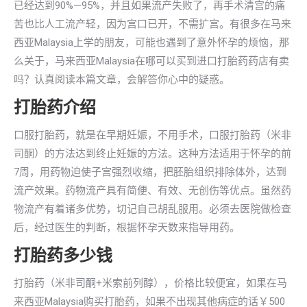
已经达到90%—95%，并且如果流产失败了，再手术清宫的痛
苦也比人工流产轻，因为宫口已开，不需扩宫。有很多在马来
西亚Malaysia上学的朋友，可能也遇到了意外怀孕的烦恼，那
么关于，马来西亚Malaysia在哪可以买到进口打胎药药店有卖
吗？认真阅读本篇文章，会解答你心中的疑惑。
打胎药介绍
口服打胎药，就是在早期妊娠，不用手术，口服打胎药（米非
司酮）的方法达到终止妊娠的方法。这种方法适用于怀孕的前
7周，用药物迫使子宫强烈收缩，把胚胎组织排除体外，达到
流产效果。药物流产具有简便、有效、无创伤等优点。虽然药
物流产有着诸多优势，切记自己胡乱服用。必须去医院做检查
后，经过医生的判断，根据怀孕天数来指导用药。
打胎药多少钱
打胎药（米非司酮+米索前列醇），价格比较便宜，如果在马
来西亚Malaysia购买打胎药，如果不出现其他病症的话￥500