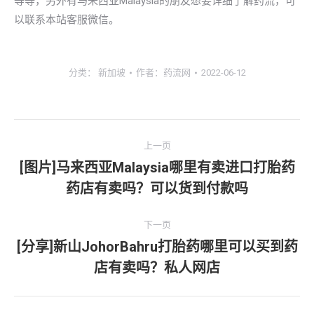
等等，另外有马来西亚Malaysia的朋友想要详细了解药流，可
以联系本站客服微信。
分类：
新加坡
作者：
药流网
2022-06-12
文
上一页
章
[图片]马来西亚Malaysia哪里有卖进口打胎药
上
药店有卖吗？可以货到付款吗
导
一
文
航
下一页
章：
[分享]新山JohorBahru打胎药哪里可以买到药
下
店有卖吗？私人网店
一
文
章：