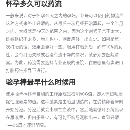
怀孕多久可以药流
一般来说，对于怀孕49天之内的孕妇，都是可以使用药物流产
这种方式来终止妊娠的。从最后一次月经开始算起，一个半月
之内，大概就是49天的范围之内，因为这个时候子宫不太大，
妊娠组织不太多，胎儿也小，副反应轻，出血少。如果是第一
次打胎的话，效果会更好一些。服用打胎药后，约有10%的女
性，会有打胎失败或者没有流干净的情况，就必须去医院清
宫。为此，药流需要选择专业正规的医院，在医哪里有卖进口
打胎药生指导下进行。
验孕棒最早什么时候用
使用验孕棒怀孕自测的工作原理是检测hCG值，即人体绒毛膜
促性腺激素的值。这种激素是由胎盘制造的，在受精卵着床时
开始分泌。分泌后就会出现在血液中，然后随着循环系统出现
在尿液里，但由于量少，有可能不容易测验出来，直到妊娠
1―2.5周才逐渐明显。