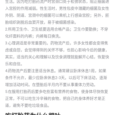
生活。因为吃打胎药流产时宫颈口处于松弛状态，阻止细菌进
入宫腔的作用减弱。性生活时，男性包皮中潜藏的细菌及女性
外阴、阴道、宫颈中的细菌可以乘机上行感染宫腔；另外，胚
胎组织剥脱后血窦开放，易于被细菌感染。
2.所用卫生巾、卫生纸要选用合格产品；卫生巾要勤换；不穿
化纤面料的内裤；内裤每日换洗。
3.心理调适是非常重要的。药物流产后，许多女性都会变得焦
虑或自怨，会觉得得到的关怀不够，也担心影响今后的健康，
其实，适当的关心和理解以及饮食调理就能解开心结，恢复快
乐和自信。
4.药物流产后要注意适当休息。通常建议卧床休息1周，如果
条件不允许，最少应卧床休息2-3天。以后可下床活动，逐渐
增加活动时间。在堕胎后半月内不要从事重体力劳动。
5.在服用打胎药后要多吃些富有营养的食物，使身体尽快恢复
正常，不可以吃生冷辛辣的食物，把自己的身体养好才是正
道，避免不要吃垃圾食品。