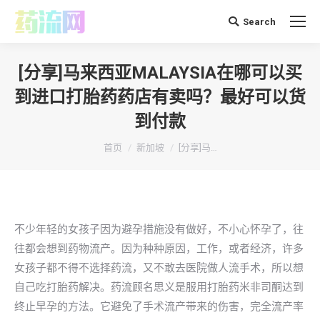
Search
搜
索：
[分享]马来西亚MALAYSIA在哪可以买
到进口打胎药药店有卖吗？最好可以货
到付款
你在这里：
首页
新加坡
[分享]马…
不少年轻的女孩子因为避孕措施没有做好，不小心怀孕了，往
往都会想到药物流产。因为种种原因，工作，或者经济，许多
女孩子都不得不选择药流，又不敢去医院做人流手术，所以想
自己吃打胎药解决。药流顾名思义是服用打胎药米非司酮达到
终止早孕的方法。它避免了手术流产带来的伤害，完全流产率