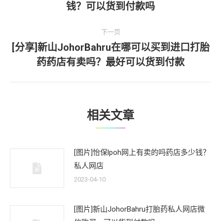
钱？可以货到付款吗
导
一
文
航
下一页
章：
[分享]新山JohorBahru在哪可以买到进口打胎
下
药药店有卖吗？最好可以货到付款
一
文
章：
相关文章
[图片]怡保lpoh网上有卖的吗药店多少钱？
私人网店
2023-04-10
[图片]新山JohorBahru打胎药私人网店微