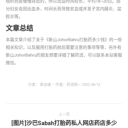
组织则是慢慢排出的，所以出血时间较长，平均18~20日。部
分妇女会因出血多、时间长而导致贫血或并发子宫内膜炎、盆
腔炎等。
文章总结
本篇文章介绍了关于《新山JohorBahru打胎药多少钱》的一些
相关知识，以及服用打胎药前后需要注意的事项等等，另外有
新山JohorBahru的朋友想要详细了解药流，可以联系本站客服
微信。
分类：
新加坡
作者：
药流网
2022-06-12
文
上一页
章
[图片]沙巴Sabah打胎药私人网店药店多少
上