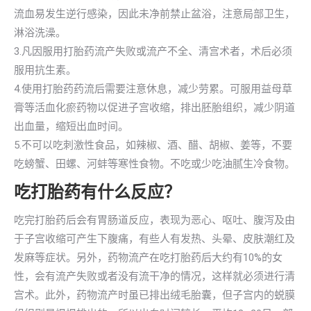
流血易发生逆行感染，因此未净前禁止盆浴，注意局部卫生，
淋浴洗澡。
3.凡因服用打胎药流产失败或流产不全、清宫术者，术后必须
服用抗生素。
4.使用打胎药药流后需要注意休息，减少劳累。可服用益母草
膏等活血化瘀药物以促进子宫收缩，排出胚胎组织，减少阴道
出血量，缩短出血时间。
5.不可以吃刺激性食品，如辣椒、酒、醋、胡椒、姜等，不要
吃螃蟹、田螺、河蚌等寒性食物。不吃或少吃油腻生冷食物。
吃打胎药有什么反应？
吃完打胎药后会有胃肠道反应，表现为恶心、呕吐、腹泻及由
于子宫收缩可产生下腹痛，有些人有发热、头晕、皮肤潮红及
发麻等症状。另外，药物流产在吃打胎药后大约有10%的女
性，会有流产失败或者没有流干净的情况，这样就必须进行清
宫术。此外，药物流产时虽已排出绒毛胎囊，但子宫内的蜕膜