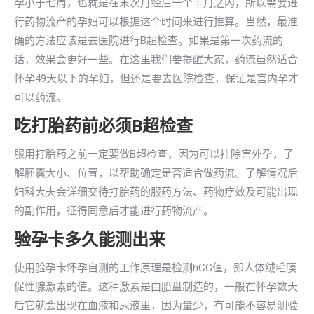
孕小于七周，也就是在末次月经后一个半月之内，所以需要进
行药物流产的孕妇可以根据这个时间来进行推算。当然，最准
确的方法应该是去医院进行B超检查。如果是第一次药流的
话，效果会更好一些。在这里我们要提醒大家，药流虽然适合
怀孕49天以下的孕妇，但还是要去医院检查，保证是宫内孕才
可以药流。
吃打胎药前必须B超检查
服用打胎药之前一定要做B超检查，因为可以排除宫外孕，了
解胚囊大小、位置，以帮助确定是否适合做药流。了解情况后
妇科大夫会详细交待打胎药的服药方法、药物疗效及可能出现
的副作用，征得同意后才能进行药物流产。
验孕卡多久能测出来
使用验孕卡怀孕自测的工作原理是检测hCG值，即人体绒毛膜
促性腺激素的值。这种激素是由胎盘制造的，一般在怀孕数天
后它就会出现在血液和尿液里，因为量少，有可能不容易测验