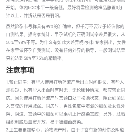
开始，体内hCG水平一般偏低。最好将需检测的样品静置3分
钟以上，并辨认是否是弱阳。
虽然验孕卡号称具有99%的准确率，但千万不要过于轻信你的
自测结果。据专家统计，早孕试纸的正确测试率差异很大，从
50%至98%不等。为什么有如此大差异呢?妇科专家指出，女性
在家里做怀孕自我测试，没有任何外界的指导，一般测试结果
只能达到50%至75%的精确率。
注意事项
1.禁止同房：有些人使用打胎药流产后出血时间很长，有些人
却很短，也有些人出血时有时无。无论哪种情况，都应禁止同
房。因为使用打胎药流产时宫颈口处于松弛状态，阻止细菌进
入宫腔的作用减弱。同房时，男性包皮中潜藏的细菌及女性外
阴、阴道、宫颈中的细菌可以乘机上行感染宫腔；另外，胚胎
组织剥脱后血窦开放，易于被细菌感染。
2.卫生要更加精心，药物流产时，由于子宫有新的创伤及阴道