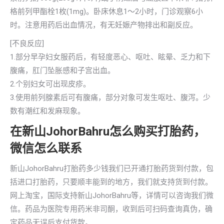
格前列甲酯栓1枚(1mg)。卧床休息1～2小时，门诊观察6小
时。注意用药后出血情况，有无妊娠产物排出和副反应。
[不良反应]
1.部分早孕妇女服药后，有轻度恶心、呕吐、眩晕、乏力和下
腹痛，肛门坠胀感和子宫出血。
2.个别妇女可出现皮疹。
3.使用前列腺素后可有腹痛，部分对象可发生呕吐、腹泻。少
数有潮红和发麻现象。
在新山JohorBahru怎么购买打胎药，
微信怎么联系
新山JohorBahru打胎药多少钱我们已开通打胎药货到付款，包
括进口打胎药，只要顺丰能到的地方，我们就支持货到付款。
网上淘宝，国际支持新山JohorBahru等，详情可以咨询我们微
信。药品为医院专用药米非司酮，收到后可扫码查询真伪，确
定药品无误后支付货款。