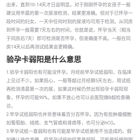
出来，直到10-14天才日益明显。对于刚刚怀孕的女孩子一般
建议用早晨的第一次尿液检测，结果更准确。但对于已怀孕一
段时间的妇女，一天中任何时刻的尿液均可用于检测。从同房
到怀孕一般需要7天左右的时间，也就是说，怀孕当天（相当
于同房后7天）即可检测是否怀孕，但准确度不高。一般在同
房14天以后再测试结果会更精确。
验孕卡弱阳是什么意思
1.验孕卡弱阳也有可能没怀孕。月经前早孕试纸弱阳，在临床
上见过不少。如果担心，一般等超过月经期5天左右，用试纸
再检测清晨第一次的尿，如果这时候仍然出现验孕卡弱阳现
象，怀孕的可能90%。如果不放心也可以去医院做B超检查确
诊。
2.早孕试纸弱阳也并非意味着百分百怀孕。因为有些肿瘤细胞
如葡萄胎、绒癌、支气管癌和肾癌等，也可分泌hCG。
3.早孕试纸一直弱阳也有可能是早孕试纸使用不当造成的。假
如确认操作准确，但早孕试纸的结果是弱阳，可能是妊娠刚刚