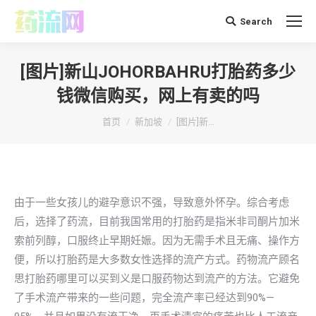
Search
搜
索：
[图片]新山JOHORBAHRU打胎药多少
钱微信购买，网上有卖的吗
你在这里：
首页
新加坡
[图片]新…
由于一些女孩儿的避孕意识不强，导致意外怀孕。综合考虑
后，选择了药流，目前我国常用的打胎药是指米非司酮片加米
索前列醇，口服终止早期妊娠。因为无需手术且无痛、操作方
便，所以打胎药是大多数女性选择的流产方式。药物流产顾名
思打胎药哪里可以买到义是口服药物达到流产的方法。它避免
了手术流产带来的一些问题，完全流产率已经达到90%—