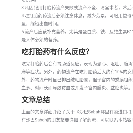
3.凡因服用打胎药流产失败或流产不全、清宫术者，术后
4.吃打胎药药流后必须注意休息，减少劳累。可服用益
量，缩短出血时间。
5.流产后应该补充营养。尤其是蛋白质、铁、及维生素B
是人体必须的营养。
吃打胎药有什么反应？
吃完打胎药后会有胃肠道反应，表现为恶心、呕吐、腹泻
麻等症状。另外，药物流产在吃打胎药后大约有10%的
外，药物流产时虽已排出绒毛胎囊，但子宫内的蜕膜组织则
血多、时间长而导致贫血或并发子宫内膜炎、盆腔炎等。
文章总结
上面的文章详细介绍了关于《沙巴Sabah哪里有卖进口
有沙巴Sabah的朋友想要详细了解药流，可以联系本站客