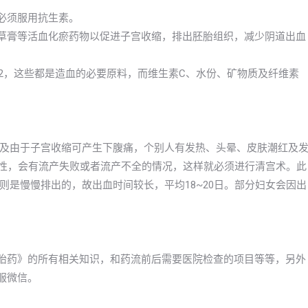
必须服用抗生素。
母草膏等活血化瘀药物以促进子宫收缩，排出胚胎组织，减少阴道出血
12，这些都是造血的必要原料，而维生素C、水份、矿物质及纤维素
及由于子宫收缩可产生下腹痛，个别人有发热、头晕、皮肤潮红及
女性，会有流产失败或者流产不全的情况，这样就必须进行清宫术。此
是慢慢排出的，故出血时间较长，平均18~20日。部分妇女会因出
打胎药》的所有相关知识，和药流前后需要医院检查的项目等等，另外
服微信。