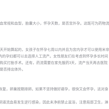
血常规和血型，胎囊大小，怀孕天数，是否宫外孕。这既可为药物
天开始算起的，女孩子在怀孕七周以内并且为宫内孕才可以使用米
之内的孕妇都可以去选择人工流产。女性朋友们在考虑到怀孕多长时间
购买打胎手术。还有，药流需要在家先服药3天，流产当天再去医院
是否排出体外。
渐恢复，卵巢按期排卵。如果不坚持做好避孕，很快又会怀孕，这对身
及阴道流血易发生逆行感染，因此未净前禁止盆浴，注意局部卫生，淋