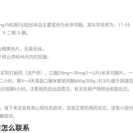
isitong Pi粒换行[成份]本品主要成份为米非司酮。其化学名称为：11–[4-
4，9-二烯-3-酮。
本品为微黄色片，无臭无味。
于终止停经49天内的妊娠。
到打胎药（流产药），口服25mg～50mg(1～2片)米非司酮片，一
二小时，第3～4天清晨口服米索前列醇600g(200g /片3片)或于阴道
，门诊观察6小时。注意用药后出血情况，有无妊娠产物排出和副反应。
，接下来还会有恶心呕吐的症状，这是正常的用药反应，还有小部
敏症状。
信怎么联系