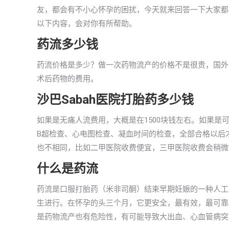
友，都会有不小心怀孕的困扰，今天就来回答一下大家都关
以下内容，会对你有所帮助。
药流多少钱
药流价格是多少？做一次药物流产的价格不是很贵，国外沙
术后药物的费用。
沙巴Sabah医院打胎药多少钱
如果是无痛人流费用，大概是在1500块钱左右。如果是可
B超检查、心电图检查、凝血时间的检查，全部合格以后才
也不相同，比如二甲医院收费便宜，三甲医院收费会稍微
什么是药流
药流是口服打胎药（米非司酮）结束早期妊娠的一种人工
生进行。在怀孕的头三个月，它更安全，最有效，最可靠
是药物流产也有危险性，有可能导致大出血、心血管病突