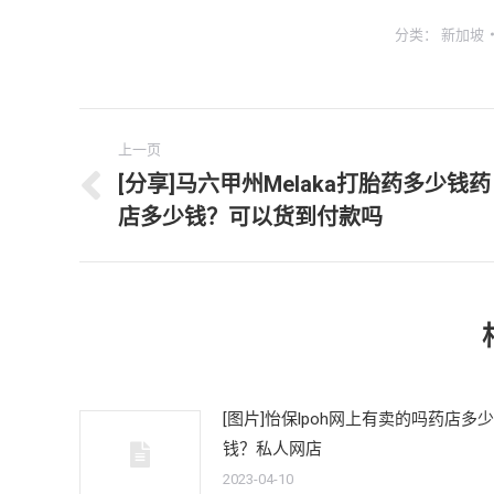
分类：
新加坡
文
上一页
章
[分享]马六甲州Melaka打胎药多少钱药
上
店多少钱？可以货到付款吗
导
一
文
航
章：
[图片]怡保lpoh网上有卖的吗药店多少
钱？私人网店
2023-04-10