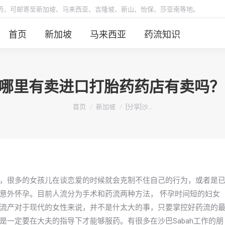
胎药，可邮寄至新加坡、马来西亚、吉隆坡、新山、怡保、莎亚南等地。
首页
新加坡
马来西亚
药流知识
BAH哪里有卖进口打胎药药店有卖吗
你在这里：
首页
新加坡
[分享]沙…
，很多的女孩儿在谈恋爱的时候就会克制不住自己的行为，或者是
意外怀孕。目前人流分为手术和药流两种方法， 怀孕时间短的妇女
流产对于现代的女性来说，并不是什太大的事，只要掌控好药流的
一定要在大夫的指导下才能够服药。有很多在沙巴Sabah工作的朋