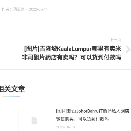
作者：
药流网
2022-06-14
下一页
[图片]吉隆坡KualaLumpur哪里有卖米
下
非司酮片药店有卖吗？可以货到付款吗
一
文
章：
相关文章
[图片]新山JohorBahru打胎药私人网店
微信购买，可以货到付款吗
2023-04-10