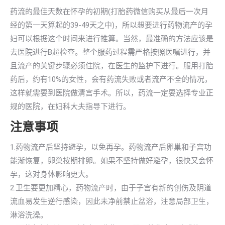
药流的最佳天数在怀孕的初期(打胎药微信购买从最后一次月
经的第一天算起的39-49天之中)，所以想要进行药物流产的孕
妇可以根据这个时间来进行推算。当然，最准确的方法应该是
去医院进行B超检查。整个服药过程需严格按照医嘱进行，并
且流产的关键步骤必须住院，在医生的监护下进行。服用打胎
药后，约有10%的女性，会有药流失败或者流产不全的情况，
这样就需要到医院做清宫手术。所以，药流一定要选择专业正
规的医院，在妇科大夫指导下进行。
注意事项
1.药物流产后坚持避孕，以免再孕。药物流产后卵巢和子宫功
能渐恢复，卵巢按期排卵。如果不坚持做好避孕，很快又会怀
孕，这对身体影响更大。
2.卫生要更加精心，药物流产时，由于子宫有新的创伤及阴道
流血易发生逆行感染，因此未净前禁止盆浴，注意局部卫生，
淋浴洗澡。