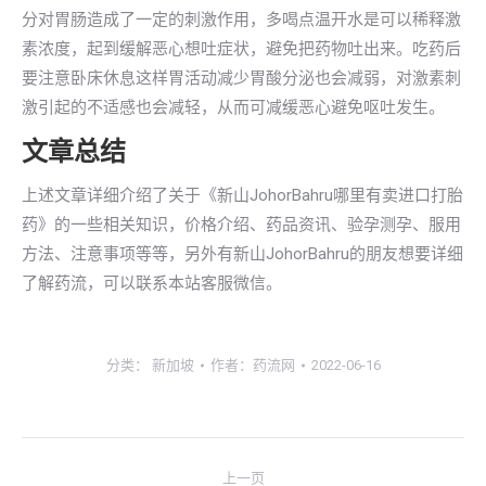
分对胃肠造成了一定的刺激作用，多喝点温开水是可以稀释激
素浓度，起到缓解恶心想吐症状，避免把药物吐出来。吃药后
要注意卧床休息这样胃活动减少胃酸分泌也会减弱，对激素刺
激引起的不适感也会减轻，从而可减缓恶心避免呕吐发生。
文章总结
上述文章详细介绍了关于《新山JohorBahru哪里有卖进口打胎
药》的一些相关知识，价格介绍、药品资讯、验孕测孕、服用
方法、注意事项等等，另外有新山JohorBahru的朋友想要详细
了解药流，可以联系本站客服微信。
分类：
新加坡
作者：
药流网
2022-06-16
文
上一页