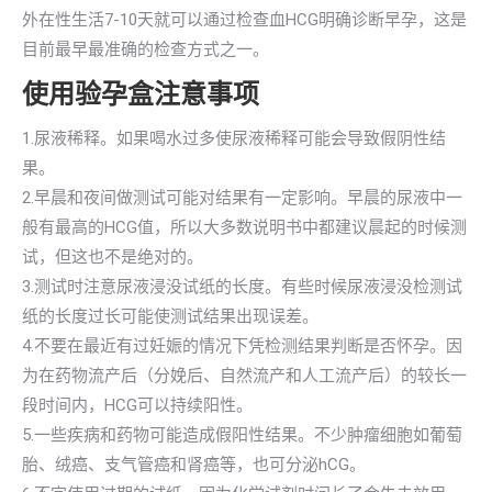
外在性生活7-10天就可以通过检查血HCG明确诊断早孕，这是
目前最早最准确的检查方式之一。
使用验孕盒注意事项
1.尿液稀释。如果喝水过多使尿液稀释可能会导致假阴性结
果。
2.早晨和夜间做测试可能对结果有一定影响。早晨的尿液中一
般有最高的HCG值，所以大多数说明书中都建议晨起的时候测
试，但这也不是绝对的。
3.测试时注意尿液浸没试纸的长度。有些时候尿液浸没检测试
纸的长度过长可能使测试结果出现误差。
4.不要在最近有过妊娠的情况下凭检测结果判断是否怀孕。因
为在药物流产后（分娩后、自然流产和人工流产后）的较长一
段时间内，HCG可以持续阳性。
5.一些疾病和药物可能造成假阳性结果。不少肿瘤细胞如葡萄
胎、绒癌、支气管癌和肾癌等，也可分泌hCG。