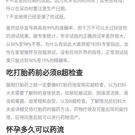
6.不宜使用过期的试纸。因为化学试剂时间长了会失去效用，
所以在采办时要注意生产日期。
7.不宜使用已经受潮了的试纸。
虽然验孕盒号称具有99%的准确率，但千万不可以太过轻信你
的测试结果。据专家统计，早孕试纸的正确测试率差异很大，
从50%至98%不等。为什么有如此大差异呢?妇科专家指出，女
性在家里做怀孕自我测试，没有任何外界的指导，正常测试结
果只能达到50%至75%的精确率。
吃打胎药前必须B超检查
服用打胎药之前一定要做B打胎药淘宝购买超检查，以为妇科
大夫需要了解你的身体状态，如尿妊娠试验、阴道清洁度、滴
虫和霉菌、血常规和血型，以及B超检查。了解情况后妇科大
夫会详细交待打胎药的服药方法、药物疗效及可能出现的副作
用，征得同意后就可以进行药物流产。
怀孕多久可以药流