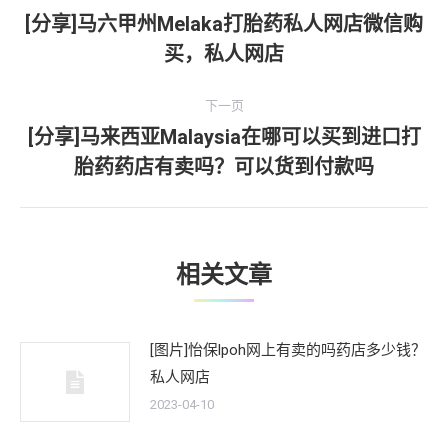
章
[分享]马六甲州Melaka打胎药私人网店微信购
上
买，私人网店
导
一
文
航
下一页
章：
[分享]马来西亚Malaysia在哪可以买到进口打
下
胎药药店有卖吗？可以货到付款吗
一
文
章：
相关文章
[图片]怡保lpoh网上有卖的吗药店多少钱？
私人网店
2023-04-10