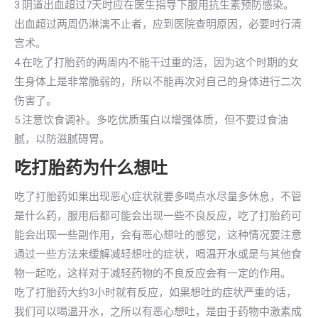
3.阴道出血超过7天时应在医生指导下服用抗生素预防感染。
出血超过两周仍淋漓不止者，应到医院查明原因，必要时行清
宫术。
4.在吃了打胎药的两周内不能干过重的活，因为这个时期的女
生身体上是非常脆弱的，所以不能再次对自己的身体进行二次
伤害了。
5.注意饮食调补。多吃优质蛋白以增强体质，但不要过食油
腻，以防滋腻碍胃。
吃打胎药为什么想吐
吃了打胎药如果出现恶心症状就要多喝点水尽量多休息，不管
是什么药，服用后都可能会出现一些不良反应，吃了打胎药可
能会出现一些副作用，会有恶心想吐的感觉，这种情况要注意
通过一些方法来缓解减轻想吐的症状，喝温开水或是与其他食
物一起吃，这样对于减轻药物的不良反应会有一定的作用。
吃了打胎药大约3小时就有反应，如果想吐的症状严重的话，
我们可以喝温开水，之所以有恶心想吐，是由于药物中激素成