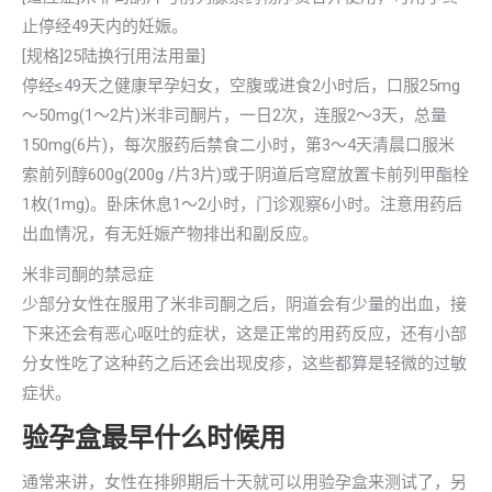
止停经49天内的妊娠。
[规格]25陆换行[用法用量]
停经≤49天之健康早孕妇女，空腹或进食2小时后，口服25mg
～50mg(1～2片)米非司酮片，一日2次，连服2～3天，总量
150mg(6片)，每次服药后禁食二小时，第3～4天清晨口服米
索前列醇600g(200g /片3片)或于阴道后穹窟放置卡前列甲酯栓
1枚(1mg)。卧床休息1～2小时，门诊观察6小时。注意用药后
出血情况，有无妊娠产物排出和副反应。
米非司酮的禁忌症
少部分女性在服用了米非司酮之后，阴道会有少量的出血，接
下来还会有恶心呕吐的症状，这是正常的用药反应，还有小部
分女性吃了这种药之后还会出现皮疹，这些都算是轻微的过敏
症状。
验孕盒最早什么时候用
通常来讲，女性在排卵期后十天就可以用验孕盒来测试了，另