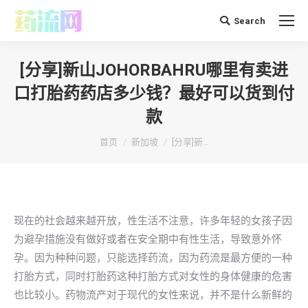
Search
搜
索：
[分享]新山JOHORBAHRU哪里有卖进
口打胎药药店多少钱？最好可以货到付
款
你在这里：
首页
新加坡
[分享]新…
现在的社会越来越开放，性生活不注意，许多年轻的女孩子因
为避孕措施没有做好或者在安全期中有性生活，导致意外怀
孕。因为种种问题，只能选择药流，因为药流是最方便的一种
打胎方式，同时打胎药这种打胎方式对女性的身体健康的危害
也比较小。药物流产对于现代的女性来说，并不是什么新鲜的