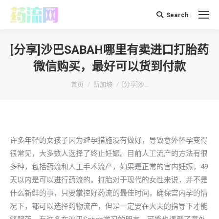
Search
搜
索：
[分享]沙巴SABAH哪里有卖进口打胎药
微信购买，最好可以货到付款
你在这里：
首页
新加坡
[分享]沙…
许多年轻的女孩子因为避孕措施没有做好，导致意外怀孕变得
很常见，大多数人选择了终止妊娠。目前人工流产的方法有很
多种，包括药流和人工手术流产，如果是正常的宫内妊娠，49
天以内是可以进行药流的。打胎对于现代的女性来说，并不是
什么新鲜的事，只要掌控好药流的最佳时间，确保宫内孕的情
况下，都可以选择药物流产，但是一定要在大夫的指导下才能