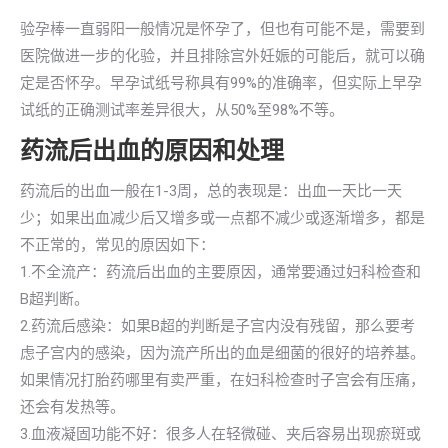
验孕棒一直弱阳一般情况是怀孕了，但也有可能不是，需要到
医院做进一步的化验，并且排除宫外妊娠的可能后，就可以确
定是否怀孕。早孕试纸号称具有99%的准确率，但实际上早孕
试纸的正确测试率差异很大，从50%至98%不等。
药流后出血的原因和处理
药流后的出血一般在1-3周，总的表现是：出血一天比一天
少；如果出血减少后又增多或一点都不减少或逐渐增多，都是
不正常的，常见的原因如下：
1.不全流产：药流后出血的主要原因，通常要通过妇科检查和
B超判断。
2.药流后感染：如果B超的判断是子宫内没有残留，那么要考
虑子宫内的感染，因为流产所出的血是细菌的很好的培养基。
如果情况打胎药哪里有卖严重，在妇科检查时子宫会有压痛，
还会有发热等。
3.血液凝固功能不好：很多人在轻微碰、夹后容易出现瘀斑或