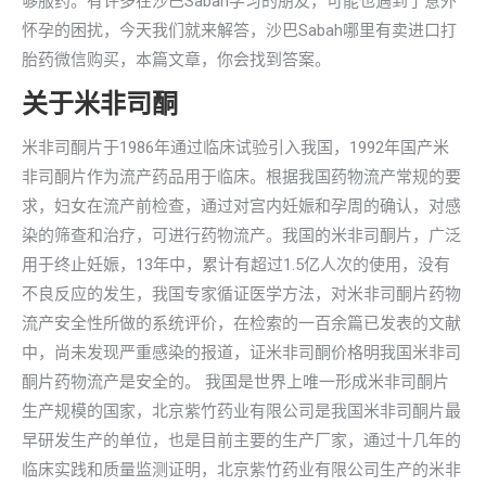
够服药。有许多在沙巴Sabah学习的朋友，可能也遇到了意外
怀孕的困扰，今天我们就来解答，沙巴Sabah哪里有卖进口打
胎药微信购买，本篇文章，你会找到答案。
关于米非司酮
米非司酮片于1986年通过临床试验引入我国，1992年国产米
非司酮片作为流产药品用于临床。根据我国药物流产常规的要
求，妇女在流产前检查，通过对宫内妊娠和孕周的确认，对感
染的筛查和治疗，可进行药物流产。我国的米非司酮片，广泛
用于终止妊娠，13年中，累计有超过1.5亿人次的使用，没有
不良反应的发生，我国专家循证医学方法，对米非司酮片药物
流产安全性所做的系统评价，在检索的一百余篇已发表的文献
中，尚未发现严重感染的报道，证米非司酮价格明我国米非司
酮片药物流产是安全的。 我国是世界上唯一形成米非司酮片
生产规模的国家，北京紫竹药业有限公司是我国米非司酮片最
早研发生产的单位，也是目前主要的生产厂家，通过十几年的
临床实践和质量监测证明，北京紫竹药业有限公司生产的米非