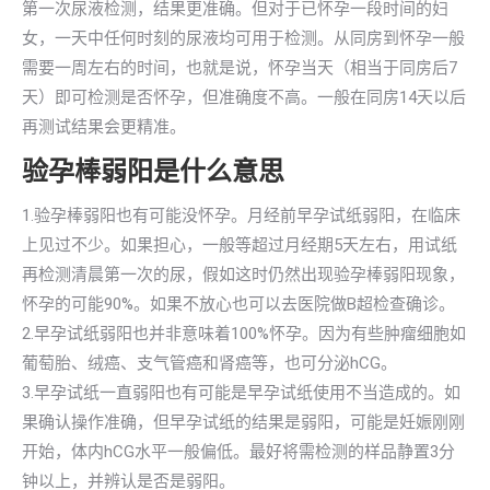
第一次尿液检测，结果更准确。但对于已怀孕一段时间的妇
女，一天中任何时刻的尿液均可用于检测。从同房到怀孕一般
需要一周左右的时间，也就是说，怀孕当天（相当于同房后7
天）即可检测是否怀孕，但准确度不高。一般在同房14天以后
再测试结果会更精准。
验孕棒弱阳是什么意思
1.验孕棒弱阳也有可能没怀孕。月经前早孕试纸弱阳，在临床
上见过不少。如果担心，一般等超过月经期5天左右，用试纸
再检测清晨第一次的尿，假如这时仍然出现验孕棒弱阳现象，
怀孕的可能90%。如果不放心也可以去医院做B超检查确诊。
2.早孕试纸弱阳也并非意味着100%怀孕。因为有些肿瘤细胞如
葡萄胎、绒癌、支气管癌和肾癌等，也可分泌hCG。
3.早孕试纸一直弱阳也有可能是早孕试纸使用不当造成的。如
果确认操作准确，但早孕试纸的结果是弱阳，可能是妊娠刚刚
开始，体内hCG水平一般偏低。最好将需检测的样品静置3分
钟以上，并辨认是否是弱阳。