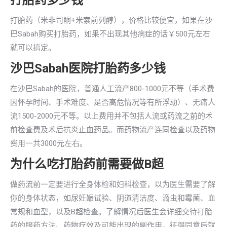
打胎药多少钱
打胎药（米非司酮+米索前列醇），价格比较便宜，如果在沙
巴Sabah购买打胎药，如果不出现其他病症的话￥500元左右
就可以搞定。
沙巴Sabah医院打胎药多少钱
在沙巴Sabah的医院，普通人工流产800-1000元不等（手术费
因怀孕时间、手术难度、是否高危情况等有所浮动）、无痛人
流1500-2000元不等。以上费用并不包括人流或药流之前的术
前检查费及术后抗炎止血药品。而药物流产连同检查以及药物
费用一共3000元左右。
为什么吃打胎药前需要做B超
做药流前一定要进行全身体检和妇科检查，以为医生需要了解
你的身体状态，如尿妊娠试验、阴道清洁度、滴虫和霉菌、血
常规和血型，以及B超检查。了解情况后医生会详细交待打胎
药的服药方法、药物疗效及可能出现的副作用，征得同意后就