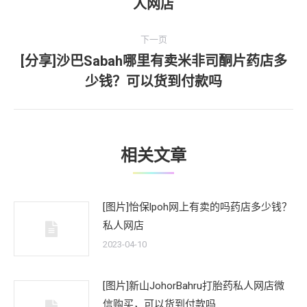
人网店
导
一
文
航
下一页
章：
[分享]沙巴Sabah哪里有卖米非司酮片药店多
下
少钱？可以货到付款吗
一
文
章：
相关文章
[图片]怡保lpoh网上有卖的吗药店多少钱？
私人网店
2023-04-10
[图片]新山JohorBahru打胎药私人网店微
信购买，可以货到付款吗