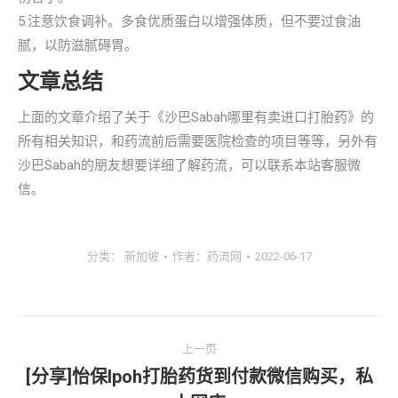
5.注意饮食调补。多食优质蛋白以增强体质，但不要过食油
腻，以防滋腻碍胃。
文章总结
上面的文章介绍了关于《沙巴Sabah哪里有卖进口打胎药》的
所有相关知识，和药流前后需要医院检查的项目等等，另外有
沙巴Sabah的朋友想要详细了解药流，可以联系本站客服微
信。
分类：
新加坡
作者：
药流网
2022-06-17
文
上一页
章
[分享]怡保lpoh打胎药货到付款微信购买，私
上