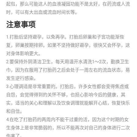
起包，那么可能这人的血液凝固功能不是太好，在药流或人流
时，可以有大出血或流血时间长等。
注意事项
1.打胎后坚持避孕，以免再孕。打胎后卵巢和子宫功能渐恢
复，卵巢按期排卵。如果不坚持做好避孕，很快又会怀孕，这
对身体影响更大。
2.要保持外阴清洁卫生，每天用温开水清洗1～2次，勤换卫生
巾，因为在服用了打胎药之后会处于一周左右的流血状态，易
发生逆行感染。
3.心理调适是非常重要的。打胎后，许多女性都会变得焦虑或
自怨，会觉得得到的关怀不够，也担心影响今后的健康，其
实，适当的关心和理解以及饮食调理就能解开心结，恢复快乐
和自信。
4.在吃了打胎药的两周内不能干过重的活，因为这个时期的女
生身体上是非常脆弱的，所以不能再次对自己的身体进行二次
伤害了。