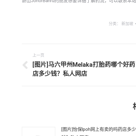
新山JohorBahru的朋友想要详细了解药流，可以联系本
分类：
新加坡
文
上一页
章
[图片]马六甲州Melaka打胎药哪个好药
上
店多少钱？私人网店
导
一
文
航
章：
[图片]怡保lpoh网上有卖的吗药店多少