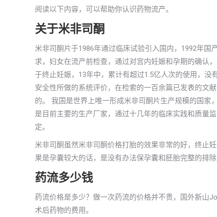
阅读以下内容，可以帮助你认识药物流产。
关于米非司酮
米非司酮片于1986年通过临床试验引入国内，1992
求，妇女在流产前检查，通过对宫内妊娠和孕期的确认，
于终止妊娠，13年中，累计有超过1.5亿人次的使用，
安全性所做的系统评价，在检索的一百余篇已发表的文献
的。 我国是世界上唯一形成米非司酮片生产规模的国家
是目前主要的生产厂家，通过十几年的临床实践和质量监
定。
米非司酮虽然米非司酮价格打胎的效果非常的好，终止妊
果是孕囊较大的话，是没有办法保孕囊和胚胎完整的排除
药流多少钱
药流价格是多少？做一次药流的价格并不贵，国外新山Joh
术后药物的费用。