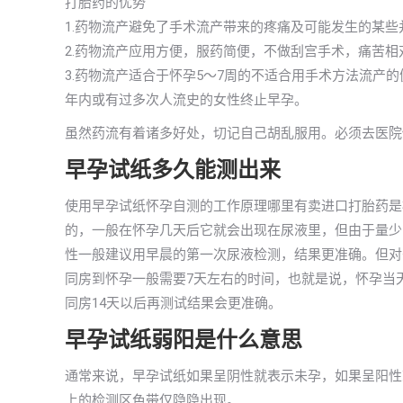
打胎药的优势
1.药物流产避免了手术流产带来的疼痛及可能发生的某
2.药物流产应用方便，服药简便，不做刮宫手术，痛苦
3.药物流产适合于怀孕5～7周的不适合用手术方法流产
年内或有过多次人流史的女性终止早孕。
虽然药流有着诸多好处，切记自己胡乱服用。必须去医院
早孕试纸多久能测出来
使用早孕试纸怀孕自测的工作原理哪里有卖进口打胎药是
的，一般在怀孕几天后它就会出现在尿液里，但由于量少，
性一般建议用早晨的第一次尿液检测，结果更准确。但对
同房到怀孕一般需要7天左右的时间，也就是说，怀孕当
同房14天以后再测试结果会更准确。
早孕试纸弱阳是什么意思
通常来说，早孕试纸如果呈阴性就表示未孕，如果呈阳性
上的检测区色带仅隐隐出现。