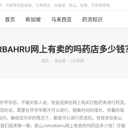
胎药，可邮寄至新加坡、马来西亚、吉隆坡、新山、怡保、莎亚南等地。
首页
新加坡
马来西亚
药流知识
HORBAHRU网上有卖的吗药店多少
你在这里：
首页
新加坡
[分享]新…
外怀孕后，不敢对家人说，就会选择在网上购买打胎药来进行药流
流的话，需要在怀孕早期才可以进行，随着时间的增长，孕囊的增
周内，确保宫内孕的情况下，都是可以进行药流的。有很多在新山
天我们就来聊一聊，新山JohorBahru网上有卖的吗药店多少钱？仔细