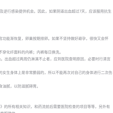
及逆行感染提供机会。因此，如果阴道出血超过7天，应该服用抗生
子宫功能渐恢复，卵巢按期排卵。如果不坚持做好避孕，很快又会怀
；不穿化纤面料的内裤；内裤每日换洗。
感染。出血超过两周仍淋漓不止者，应到医院查明原因，必要时行清宫
期的女生身体上是非常脆弱的，所以不能再次对自己的身体进行二次伤
过食油腻，以防滋腻碍胃。
卖的吗》的所有相关知识，和药流前后需要医院检查的项目等等，另外有