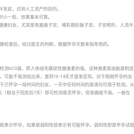
些并发症，达到人工流产的目的。
相对小一些，效果基本可靠。
的健康妇女，尤其是有瘢痕子宫、哺乳期妊娠子宫、子宫畸形，人流半
做检查后，经过医生的判断，根据怀孕天数来指导用药。
检测hCG值，即人体绒毛膜促性腺激素的值。这种激素是由胎盘制造
可能不易测验出来，直到10-14天才逐渐显现。对于刚刚怀孕的女
于已怀孕一段时间的妇女，一天中任何时间的尿液均可用于检测。
天（相当于同房后7天）即可检测是否怀孕，但准确度不高。一般在
就表示怀孕，如果是弱阳性就表示有可能怀孕。弱阳性即是早孕试