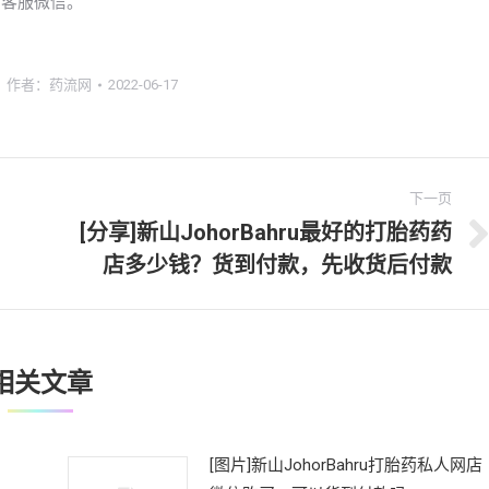
站客服微信。
作者：
药流网
2022-06-17
下一页
[分享]新山JohorBahru最好的打胎药药
下
店多少钱？货到付款，先收货后付款
一
文
章：
相关文章
[图片]新山JohorBahru打胎药私人网店