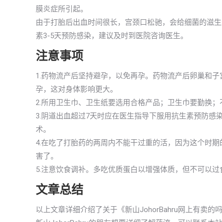
膜炎症所引起。
由于打胎后出血时间很长，宫颈口松驰，会给细菌的滋生
素3-5天预防感染，建议及时到医院咨询医生。
注意事项
1.药物流产后坚持避孕，以免再孕。药物流产后卵巢和
孕，这对身体影响更大。
2.所用卫生巾、卫生纸要选用合格产品；卫生巾要勤换
3.阴道出血超过7天时应在医生指导下服用抗生素预防
术。
4.在吃了打胎药的两周内不能干过重的活，因为这个时
害了。
5.注意饮食调补。多吃优质蛋白以增强体质，但不可以
文章总结
以上文章详细介绍了关于《新山JohorBahru网上有