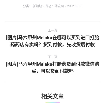
分类：
新加坡
作者：
药流网
2022-06-19
文
上一页
章
[图片]马六甲州Melaka在哪可以买到进口打胎
上
药药店有卖吗？货到付款，先收货后付款
导
一
文
航
下一页
章：
[图片]马六甲州Melaka打胎药货到付款微信购
下
买，可以货到付款吗
一
文
章：
相关文章