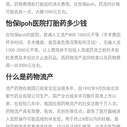
用，药物费用和打胎后的消炎费用。在怡保lpoh，药流的价格
可能会高一点，大概1000元左右。
怡保lpoh医院打胎药多少钱
在怡保lpoh的医院，普通人工流产800-1000元不等（手术费因
怀孕时间、手术难度、是否高危情况等有所浮动）、无痛人流
1500-2000元不等。以上费用并不包括人流或药流之前的术前
检查费及术后抗炎止血药品。而药物流产连同检查以及药物费
用一共3000元左右。
什么是药物流产
流产药物在我国已经安全应运很多年，自1992年9月份由北京
紫竹药业有限公司生产，国产全合成米非司酮片获准上市以
来，在短短几年中，我国应用药物流产的妇女达数千万人次。
药物流产具有简便、有效、无创伤等优点，避免了医疗器械进
入宫腔操作可能造成的并发症。用于终止8周以内的妊娠。虽
然药物流产有着诸多优势，切记自己胡乱服用。必须去医院做