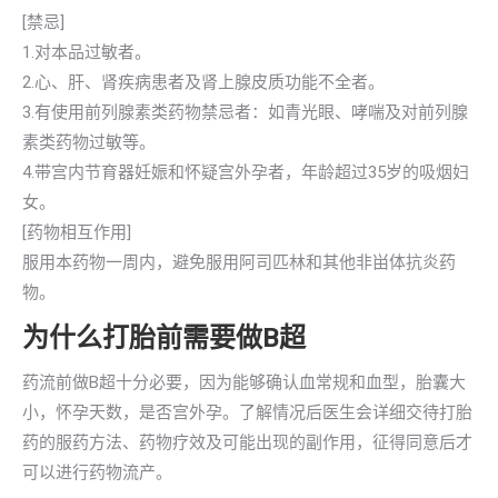
[禁忌]
1.对本品过敏者。
2.心、肝、肾疾病患者及肾上腺皮质功能不全者。
3.有使用前列腺素类药物禁忌者：如青光眼、哮喘及对前列腺
素类药物过敏等。
4.带宫内节育器妊娠和怀疑宫外孕者，年龄超过35岁的吸烟妇
女。
[药物相互作用]
服用本药物一周内，避免服用阿司匹林和其他非畄体抗炎药
物。
为什么打胎前需要做B超
药流前做B超十分必要，因为能够确认血常规和血型，胎囊大
小，怀孕天数，是否宫外孕。了解情况后医生会详细交待打胎
药的服药方法、药物疗效及可能出现的副作用，征得同意后才
可以进行药物流产。