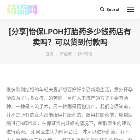
Search
搜
索：
[分享]怡保LPOH打胎药多少钱药店有
卖吗？可以货到付款吗
你在这里：
首页
新加坡
[分享]怡…
很多刚刚结婚的年轻夫妻都想要好好享受新婚生活，意外怀孕
便成为了很多女孩儿的苦恼。目前人工流产的方式主要有两
种，一种是人流手术，另一种则是药物流产。我们必须知道，
并不是所有的女人都能服用打胎药的，服用打胎药前，应到医
院进行B超检查，在保证宫内妊娠的情况下，听取医生的建议
进行药流。 如果医生认为时间合适，才可以进行药流。有不