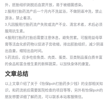
外，胚胎组织剥脱后血窦开放，易于被细菌感染。
2.服用打胎药流产后一个月内不洗盆浴，不做阴道冲洗，禁止
游泳，禁止着凉。
3.凡因服用打胎药流产失败或流产不全、清宫术者，术后必须
服用抗生素。
4.服用打胎药打胎后需要注意休息，避免劳累。可服用益母草
膏等活血化瘀药物以促进子宫收缩，排出胚胎组织，减少阴道
出血量，缩短出血时间。
5.药流后，应多吃些鱼类、肉类、蛋类、豆类制品蛋白质丰富
的食品和富含维生素的新鲜蔬菜，以加快身体的康复。
文章总结
以上文章介绍了关于《怡保lpoh打胎药多少钱》的全部相关知
识，和药流前后需要医院检查的项目等等，另外有怡保lpoh的
朋友想要详细了解药流，可以联系本站客服微信。