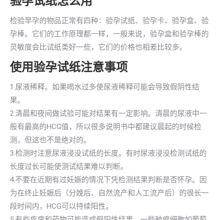
验孕试纸怎么用
检验早孕的物品正常有四种：验孕试纸、验孕卡、验孕盒、验
孕棒。它们的工作原理都一样，一般来说，验孕盒和验孕棒的
灵敏度会比试纸类好一些，它们的价格也相差比较多。
使用验孕试纸注意事项
1.尿液稀释。如果喝水过多使尿液稀释可能会导致假阴性结
果。
2.清晨和夜间做试验可能对结果有一定影响。清晨的尿液中一
般有最高的HCG值，所以很多说明书中都建议晨起的时候检
测，但这也不是绝对的。
3.检测时注意尿液浸没试纸的长度。有时尿液浸没检测试纸的
长度过长可能使测试结果难以判断。
4.不要在近期有过妊娠的情况下凭检测结果判断是否怀孕。因
为在终止妊娠后（分娩后、自然流产和人工流产后）的很长一
段时间内，HCG可以持续阳性。
5.有些疾病和药物可能造成假阳性结果。一些肿瘤细胞如葡萄