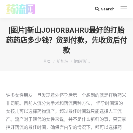
Search
搜
索：
[图片]新山JOHORBAHRU最好的打胎
药药店多少钱？货到付款，先收货后付
款
你在这里：
首页
新加坡
[图片]新…
许多女性朋友一旦发现意外怀孕后第一个想到的就是打胎药米
非司酮。目前人流分为手术和药流两种方法， 怀孕时间短的
女孩儿可以选择药物流产，超过最佳时间就只能选择人工流
产。流产对于现代的女性来说，并不是什么新鲜的事，只要掌
控好药流的最佳时间，确保宫内孕的情况下，都可以选择药