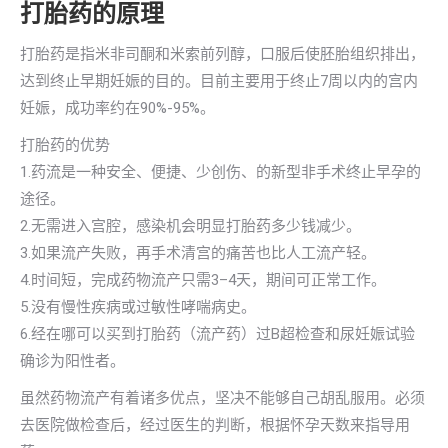
打胎药的原理
打胎药是指米非司酮和米索前列醇，口服后使胚胎组织排出，
达到终止早期妊娠的目的。目前主要用于终止7周以内的宫内
妊娠，成功率约在90%-95%。
打胎药的优势
1.药流是一种安全、便捷、少创伤、的新型非手术终止早孕的
途径。
2.无需进入宫腔，感染机会明显打胎药多少钱减少。
3.如果流产失败，再手术清宫的痛苦也比人工流产轻。
4.时间短，完成药物流产只需3–4天，期间可正常工作。
5.没有慢性疾病或过敏性哮喘病史。
6.经在哪可以买到打胎药（流产药）过B超检查和尿妊娠试验
确诊为阳性者。
虽然药物流产有着诸多优点，坚决不能够自己胡乱服用。必须
去医院做检查后，经过医生的判断，根据怀孕天数来指导用