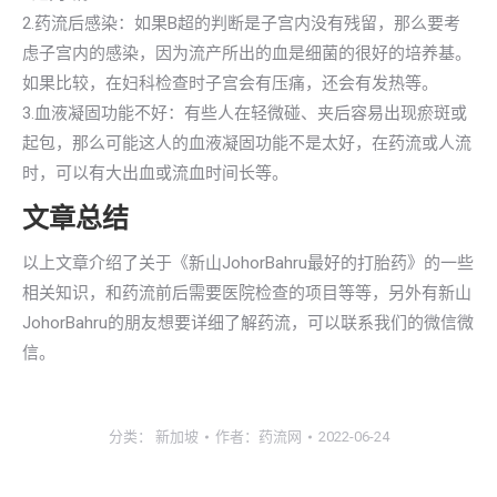
2.药流后感染：如果B超的判断是子宫内没有残留，那么要考
虑子宫内的感染，因为流产所出的血是细菌的很好的培养基。
如果比较，在妇科检查时子宫会有压痛，还会有发热等。
3.血液凝固功能不好：有些人在轻微碰、夹后容易出现瘀斑或
起包，那么可能这人的血液凝固功能不是太好，在药流或人流
时，可以有大出血或流血时间长等。
文章总结
以上文章介绍了关于《新山JohorBahru最好的打胎药》的一些
相关知识，和药流前后需要医院检查的项目等等，另外有新山
JohorBahru的朋友想要详细了解药流，可以联系我们的微信微
信。
分类：
新加坡
作者：
药流网
2022-06-24