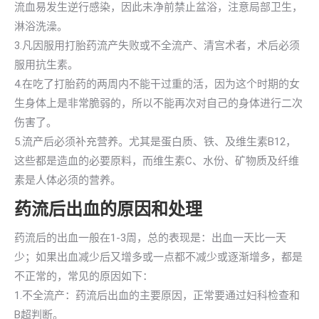
流血易发生逆行感染，因此未净前禁止盆浴，注意局部卫生，
淋浴洗澡。
3.凡因服用打胎药流产失败或不全流产、清宫术者，术后必须
服用抗生素。
4.在吃了打胎药的两周内不能干过重的活，因为这个时期的女
生身体上是非常脆弱的，所以不能再次对自己的身体进行二次
伤害了。
5.流产后必须补充营养。尤其是蛋白质、铁、及维生素B12，
这些都是造血的必要原料，而维生素C、水份、矿物质及纤维
素是人体必须的营养。
药流后出血的原因和处理
药流后的出血一般在1-3周，总的表现是：出血一天比一天
少；如果出血减少后又增多或一点都不减少或逐渐增多，都是
不正常的，常见的原因如下：
1.不全流产：药流后出血的主要原因，正常要通过妇科检查和
B超判断。