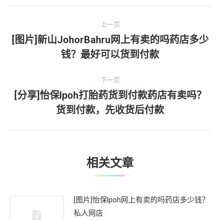
文
上一页
章
[图片]新山JohorBahru网上有卖的吗药店多少
上
钱？最好可以货到付款
导
一
文
航
下一页
章：
[分享]怡保lpoh打胎药货到付款药店有卖吗？
下
货到付款，先收货后付款
一
文
章：
相关文章
[图片]怡保lpoh网上有卖的吗药店多少钱？
私人网店