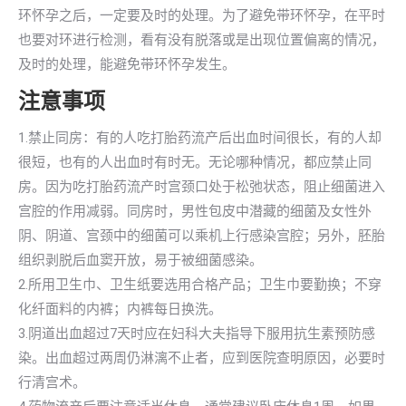
环怀孕之后，一定要及时的处理。为了避免带环怀孕，在平时
也要对环进行检测，看有没有脱落或是出现位置偏离的情况，
及时的处理，能避免带环怀孕发生。
注意事项
1.禁止同房：有的人吃打胎药流产后出血时间很长，有的人却
很短，也有的人出血时有时无。无论哪种情况，都应禁止同
房。因为吃打胎药流产时宫颈口处于松弛状态，阻止细菌进入
宫腔的作用减弱。同房时，男性包皮中潜藏的细菌及女性外
阴、阴道、宫颈中的细菌可以乘机上行感染宫腔；另外，胚胎
组织剥脱后血窦开放，易于被细菌感染。
2.所用卫生巾、卫生纸要选用合格产品；卫生巾要勤换；不穿
化纤面料的内裤；内裤每日换洗。
3.阴道出血超过7天时应在妇科大夫指导下服用抗生素预防感
染。出血超过两周仍淋漓不止者，应到医院查明原因，必要时
行清宫术。