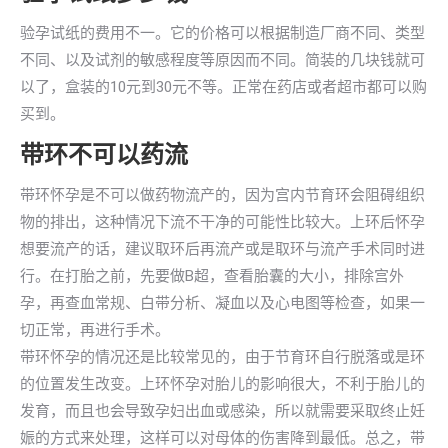
验孕试纸的费用不一。它的价格可以根据制造厂商不同、类型
不同、以及试剂的敏感程度等原因而不同。简装的几块钱就可
以了，盒装的10元到30元不等。正常在药店或者超市都可以购
买到。
带环不可以药流
带环怀孕是不可以做药物流产的，因为宫内节育环会阻碍组织
物的排出，这种情况下流不干净的可能性比较大。上环后怀孕
想要流产的话，建议取环后再流产或是取环与流产手术同时进
行。在打胎之前，先要做B超，查看胎囊的大小，排除宫外
孕，再查血常规、白带分析、凝血以及心电图等检查，如果一
切正常，再进行手术。
带环怀孕的情况还是比较常见的，由于节育环自行脱落或是环
的位置发生改变。上环怀孕对胎儿的影响很大，不利于胎儿的
发育，而且也会导致孕妇出血或感染，所以就需要采取终止妊
娠的方式来处理，这样可以对母体的伤害降到最低。总之，带