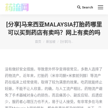
Search
搜
索：
[分享]马来西亚MALAYSIA打胎药哪里
可以买到药店有卖吗？网上有卖的吗
你在这里：
首页
新加坡
[分享]马…
没有做好安全措施，导致意外怀孕变得很常见，多数人选择了
药物流产。近年来，打胎药（米非司酮+米索前列醇）等流产
药在临床上经常使用，取得了较为满意的效果。吃药就能终止
妊娠，不能不让人欣喜，的确，与人工流产相比，药物流产避
免了手术器械对身心的损伤，而且痛苦小、副反应轻、后遗症
少，服药者心理压力也不大，易于让人接受。有非常多在马来