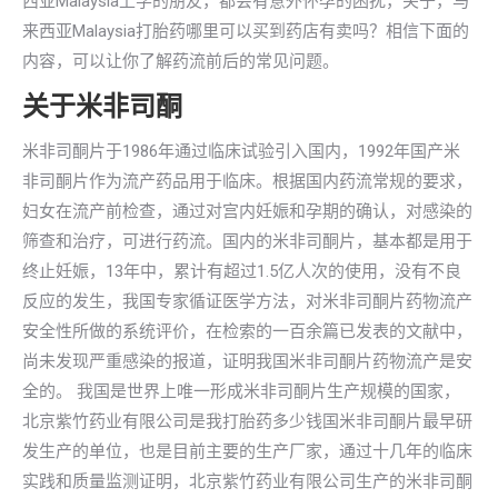
西亚Malaysia上学的朋友，都会有意外怀孕的困扰，关于，马
来西亚Malaysia打胎药哪里可以买到药店有卖吗？相信下面的
内容，可以让你了解药流前后的常见问题。
关于米非司酮
米非司酮片于1986年通过临床试验引入国内，1992年国产米
非司酮片作为流产药品用于临床。根据国内药流常规的要求，
妇女在流产前检查，通过对宫内妊娠和孕期的确认，对感染的
筛查和治疗，可进行药流。国内的米非司酮片，基本都是用于
终止妊娠，13年中，累计有超过1.5亿人次的使用，没有不良
反应的发生，我国专家循证医学方法，对米非司酮片药物流产
安全性所做的系统评价，在检索的一百余篇已发表的文献中，
尚未发现严重感染的报道，证明我国米非司酮片药物流产是安
全的。 我国是世界上唯一形成米非司酮片生产规模的国家，
北京紫竹药业有限公司是我打胎药多少钱国米非司酮片最早研
发生产的单位，也是目前主要的生产厂家，通过十几年的临床
实践和质量监测证明，北京紫竹药业有限公司生产的米非司酮