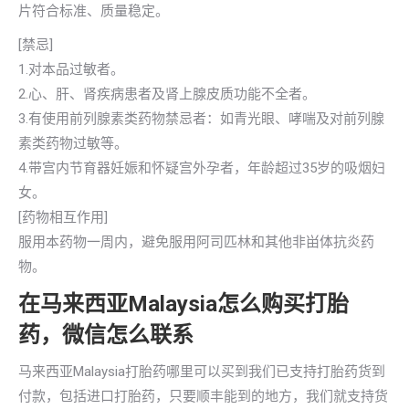
片符合标准、质量稳定。
[禁忌]
1.对本品过敏者。
2.心、肝、肾疾病患者及肾上腺皮质功能不全者。
3.有使用前列腺素类药物禁忌者：如青光眼、哮喘及对前列腺
素类药物过敏等。
4.带宫内节育器妊娠和怀疑宫外孕者，年龄超过35岁的吸烟妇
女。
[药物相互作用]
服用本药物一周内，避免服用阿司匹林和其他非畄体抗炎药
物。
在马来西亚Malaysia怎么购买打胎
药，微信怎么联系
马来西亚Malaysia打胎药哪里可以买到我们已支持打胎药货到
付款，包括进口打胎药，只要顺丰能到的地方，我们就支持货