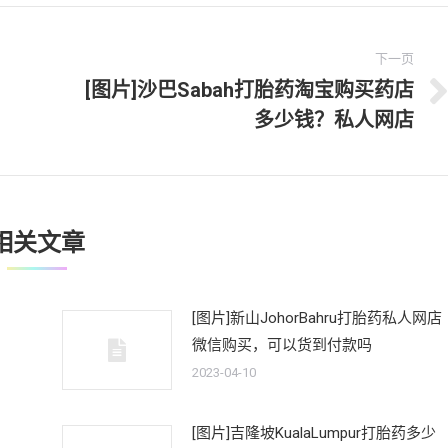
下一页
[图片]沙巴Sabah打胎药淘宝购买药店
下
多少钱？私人网店
一
文
章：
相关文章
[图片]新山JohorBahru打胎药私人网店
微信购买，可以货到付款吗
2023-04-10
[图片]吉隆坡KualaLumpur打胎药多少