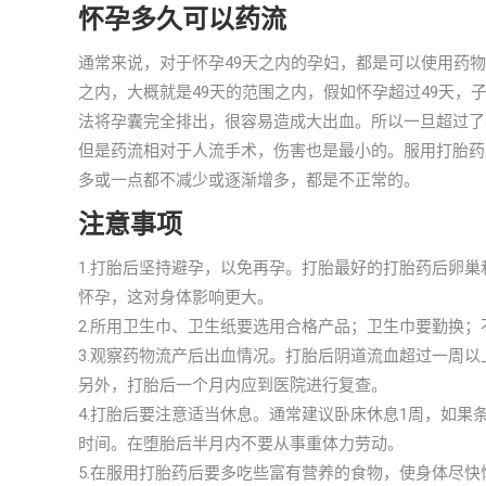
怀孕多久可以药流
通常来说，对于怀孕49天之内的孕妇，都是可以使用药
之内，大概就是49天的范围之内，假如怀孕超过49天
法将孕囊完全排出，很容易造成大出血。所以一旦超过了
但是药流相对于人流手术，伤害也是最小的。服用打胎药后
多或一点都不减少或逐渐增多，都是不正常的。
注意事项
1.打胎后坚持避孕，以免再孕。打胎最好的打胎药后卵
怀孕，这对身体影响更大。
2.所用卫生巾、卫生纸要选用合格产品；卫生巾要勤换
3.观察药物流产后出血情况。打胎后阴道流血超过一周
另外，打胎后一个月内应到医院进行复查。
4.打胎后要注意适当休息。通常建议卧床休息1周，如果
时间。在堕胎后半月内不要从事重体力劳动。
5.在服用打胎药后要多吃些富有营养的食物，使身体尽