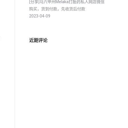
[分享]马六甲州Melaka打胎药私人网店微信
购买，货到付款，先收货后付款
2023-04-09
产
使
近期评论
自