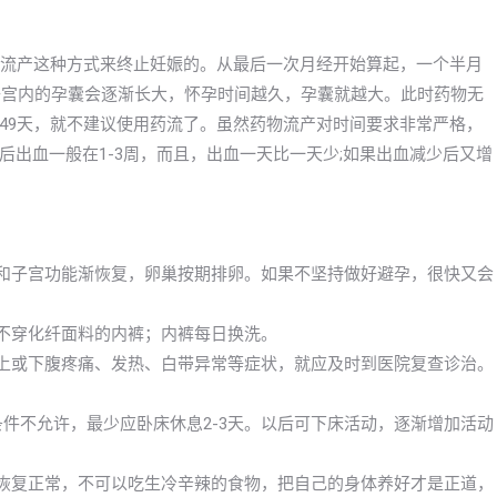
物流产这种方式来终止妊娠的。从最后一次月经开始算起，一个半月
，子宫内的孕囊会逐渐长大，怀孕时间越久，孕囊就越大。此时药物无
49天，就不建议使用药流了。虽然药物流产对时间要求非常严格，
出血一般在1-3周，而且，出血一天比一天少;如果出血减少后又增
巢和子宫功能渐恢复，卵巢按期排卵。如果不坚持做好避孕，很快又会
；不穿化纤面料的内裤；内裤每日换洗。
以上或下腹疼痛、发热、白带异常等症状，就应及时到医院复查诊治。
条件不允许，最少应卧床休息2-3天。以后可下床活动，逐渐增加活动
快恢复正常，不可以吃生冷辛辣的食物，把自己的身体养好才是正道，