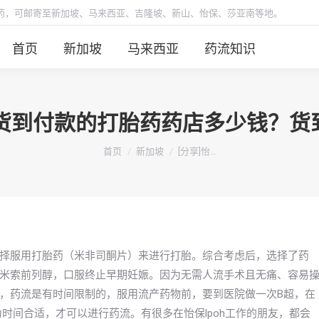
胎药，可邮寄至新加坡、马来西亚、吉隆坡、新山、怡保、莎亚南等地。
首页
新加坡
马来西亚
药流知识
可以货到付款的打胎药药店多少钱？
你在这里：
首页
新加坡
[分享]怡…
择服用打胎药（米非司酮片）来进行打胎。综合考虑后，选择了药
米索前列醇，口服终止早期妊娠。因为无需人流手术且无痛、容易
，药流是有时间限制的，服用流产药物前，要到医院做一次B超，在
时间合适，才可以进行药流。有很多在怡保lpoh工作的朋友，都会