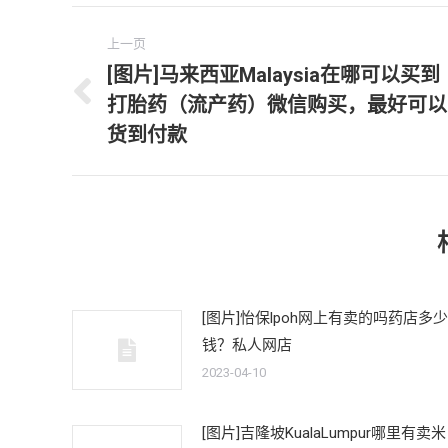
文
上一页
章
[图片]马来西亚Malaysia在哪可以买到
打胎药（流产药）微信购买，最好可以
上
导
一
货到付款
航
文
章：
[图片]怡保lpoh网上有卖的吗药店多少
钱？私人网店
2023-04-10
[图片]吉隆坡KualaLumpur哪里有卖米