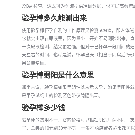
及B超检查。这既可为药流提供准确数据，也可提高药流
验孕棒多久能测出来
使用验孕棒怀孕自测的工作原理是检测hCG值，即人体
它就会出现在尿液里，因为量少，开始不易测验出来，直到
一次尿液检测，结果更准确。但对于已怀孕一段时间的妇
天左右的时间，也就是说，怀孕当天（相当于同房后7天
果会更精确。
验孕棒弱阳是什么意思
通常来说，验孕棒如果呈阴性就表示未孕，如果呈阳性就
是早孕试纸上的检测区色带仅隐隐出现。
验孕棒多少钱
验孕棒的费用不一。它的价格可以根据制造厂商不同、类
了，盒装的10元到30元不等。一般在药店或者超市都可