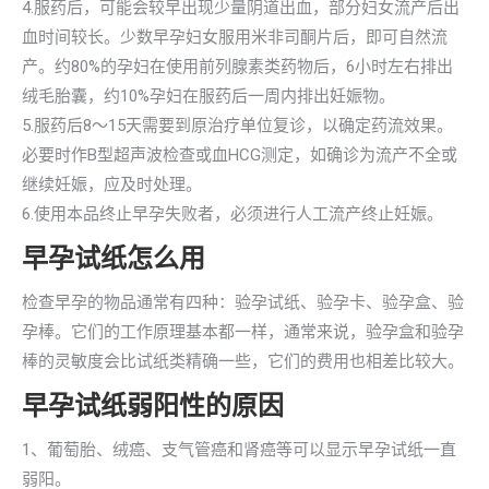
4.服药后，可能会较早出现少量阴道出血，部分妇女流产后出
血时间较长。少数早孕妇女服用米非司酮片后，即可自然流
产。约80%的孕妇在使用前列腺素类药物后，6小时左右排出
绒毛胎囊，约10%孕妇在服药后一周内排出妊娠物。
5.服药后8～15天需要到原治疗单位复诊，以确定药流效果。
必要时作B型超声波检查或血HCG测定，如确诊为流产不全或
继续妊娠，应及时处理。
6.使用本品终止早孕失败者，必须进行人工流产终止妊娠。
早孕试纸怎么用
检查早孕的物品通常有四种：验孕试纸、验孕卡、验孕盒、验
孕棒。它们的工作原理基本都一样，通常来说，验孕盒和验孕
棒的灵敏度会比试纸类精确一些，它们的费用也相差比较大。
早孕试纸弱阳性的原因
1、葡萄胎、绒癌、支气管癌和肾癌等可以显示早孕试纸一直
弱阳。