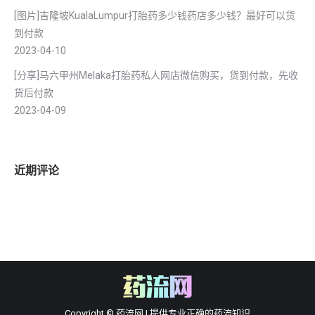
[图片]吉隆坡KualaLumpur打胎药多少钱药店多少钱？最好可以货
到付款
2023-04-10
[分享]马六甲州Melaka打胎药私人网店微信购买，货到付款，先收
货后付款
2023-04-09
近期评论
Copyright © 药流网 | 提供专业正确的药流知识