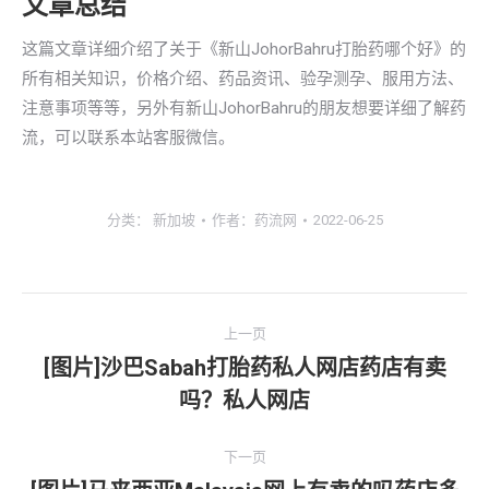
文章总结
这篇文章详细介绍了关于《新山JohorBahru打胎药哪个好》的
所有相关知识，价格介绍、药品资讯、验孕测孕、服用方法、
注意事项等等，另外有新山JohorBahru的朋友想要详细了解药
流，可以联系本站客服微信。
分类：
新加坡
作者：
药流网
2022-06-25
文
上一页
章
[图片]沙巴Sabah打胎药私人网店药店有卖
上
吗？私人网店
导
一
文
航
下一页
章：