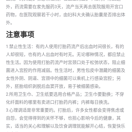
外，药流需要在家先服药3天，流产当天再去医院服用开宫口
药物，在医院观察若干小时，由妇科大夫确认胎囊是否排出体
外。
注意事项
1.禁止性生活：有的人使用打胎药流产后出血时间很长，有的
人却很短，也有的人出血时有时无。无论哪种情况，都应禁止
性生活。因为使用打胎药流产时宫颈口处于松弛状态，阻止细
菌进入宫腔的作用减弱。性生活时，男性包皮中潜藏的细菌及
女性外阴、阴道、宫颈中的细菌可以乘机上行感染宫腔；另
外，胚胎组织剥脱后血窦开放，易于被细菌感染。
2.所用卫生巾、卫生纸要选用合格产品；卫生巾要勤换；不穿
化纤面料的哪里有卖进口打胎药内裤；内裤每日换洗。
3.心理调适是非常重要的。打胎后，许多女性都会变得焦虑或
自怨，会觉得得到的关怀不够，也担心影响今后的健康，其
实，适当的关心和理解以及饮食调理就能解开心结，恢复快乐