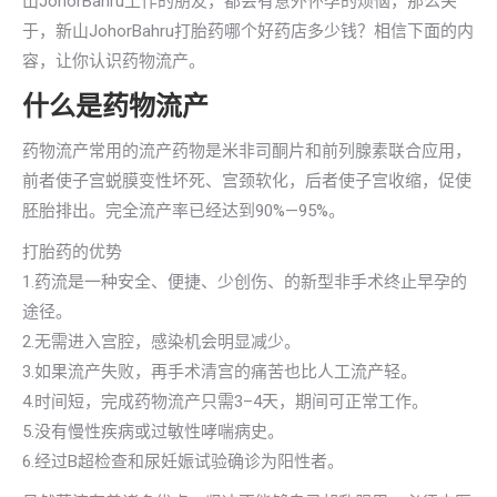
山JohorBahru工作的朋友，都会有意外怀孕的烦恼，那么关
于，新山JohorBahru打胎药哪个好药店多少钱？相信下面的内
容，让你认识药物流产。
什么是药物流产
药物流产常用的流产药物是米非司酮片和前列腺素联合应用，
前者使子宫蜕膜变性坏死、宫颈软化，后者使子宫收缩，促使
胚胎排出。完全流产率已经达到90%—95%。
打胎药的优势
1.药流是一种安全、便捷、少创伤、的新型非手术终止早孕的
途径。
2.无需进入宫腔，感染机会明显减少。
3.如果流产失败，再手术清宫的痛苦也比人工流产轻。
4.时间短，完成药物流产只需3–4天，期间可正常工作。
5.没有慢性疾病或过敏性哮喘病史。
6.经过B超检查和尿妊娠试验确诊为阳性者。