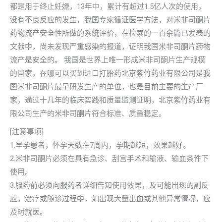
都是用于终止妊娠，13年中，累计有超过1.5亿人次的使用，
没有不良反应的发生，我国专家循证医学方法，对米非司酮片
药物流产安全性所做的系统评价，在检索的一百余篇已发表的
文献中，尚未发现严重感染的报道，证明我国米非司酮片药物
流产是安全的。 我国是世界上唯一形成米非司酮片生产规模
的国家，在哪可以买到进口打胎药北京紫竹药业有限公司是我
国米非司酮片最早研发生产的单位，也是目前主要的生产厂
家，通过十几年的临床实践和质量监测证明，北京紫竹药业有
限公司生产的米非司酮片符合标准、质量稳定。
[注意事项]
1.早孕患者，怀孕天数在7周内，孕期越短，效果越好。
2.米非司酮片必须在具有急诊、刮宫手术和输液、输血条件下
使用。
3.服药前必须向服药者详细告知使用效果，及可能出现的副反
应。治疗或随诊过程中，如出现大量出血或其他异常情况，应
及时就医。