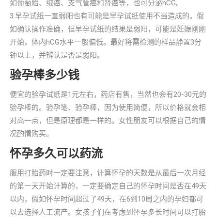
如葡萄胎、绒癌、支气管癌和肾癌等，也可分泌hCG。
3.早孕试纸一直弱阳也有可能是早孕试纸使用不当造成的。假
如确认操作准确，但早孕试纸的结果是弱阳，可能是妊娠刚刚
开始，体内hCG水平一般偏低。最好将需检测的样品静置3分
钟以上，并辨认是否是弱阳。
验孕棒多少钱
便宜的验孕试纸是1元左右，药店有售，当然也会有20-30元的
验孕棒的。验孕笔、验孕棒，因为使用简便，所以价格就会相
对高一点，但是原理都是一样的。女性朋友可以根据自己的情
况酌情购买。
怀孕多久可以药流
服用打胎药时一定要注意，计算怀孕的天数是从最后一次月经
的第一天开始计算的，一定要确定自己的怀孕时间是否在49天
以内，假如怀孕时间超过了49天，在6到10周之内的孕妇都可
以去选择人工流产。女孩子们在考虑到怀孕多长时间可以打胎