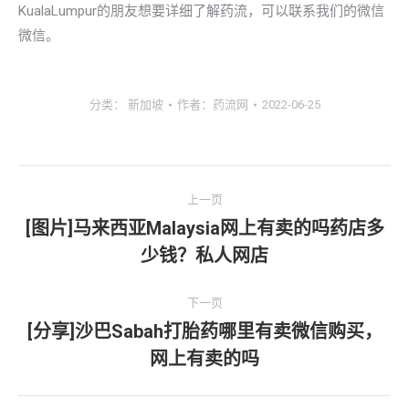
KualaLumpur的朋友想要详细了解药流，可以联系我们的微信
微信。
分类：
新加坡
作者：
药流网
2022-06-25
文
上一页
章
[图片]马来西亚Malaysia网上有卖的吗药店多
上
少钱？私人网店
导
一
文
航
下一页
章：
[分享]沙巴Sabah打胎药哪里有卖微信购买，
下
网上有卖的吗
一
文