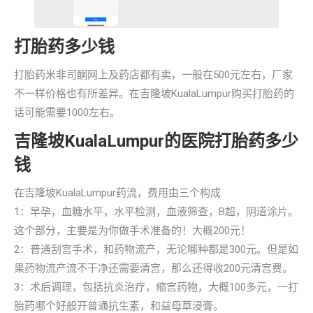
打胎药多少钱
打胎药米非司酮网上及药店都有卖，一般在500元左右，厂家
不一样价格也有所差异。在吉隆坡KualaLumpur购买打胎药的
话可能需要1000左右。
吉隆坡KualaLumpur的医院打胎药多少
钱
在吉隆坡KualaLumpur药流，费用由三个构成
1：早孕，血糖水平，水平检测，血液筛查，B超，阴道涂片。
这个部分，主要是为你做手术准备的！大概200元！
2：普通刮宫手术，和药物流产，无论哪种都是300元。但是如
果药物流产流不干净还需要清宫，那么还得收200元清宫费。
3：术后调理，包括抗炎治疗，缩宫药物，大概100多元，一打
胎药哪个好般开普通抗生素，和益母草浸膏。