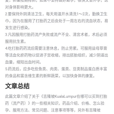
复，卵巢按期排卵。如果不坚持做好避孕，很快又会怀孕，这
对身体影响更大。
2.要保持外阴清洁卫生，每天用温开水清洗1～2次，勤换卫生
巾，因为在服用了打胎药之后会处于一周左右的流血状态，易
发生逆行感染。
3.凡因服用打胎药流产失败或流产不全、清宫术者，术后必须
服用抗生素。
4.吃打胎药药流后需要注意休息，防止劳累。可服用益母草膏
等活血化瘀药物以促进子宫收缩，排出胚胎组织，减少阴道出
血量，缩短出血时间。
5.药流后，应多吃些鱼类、肉类、蛋类、豆类制品蛋白质丰富
的食品和富含维生素的新鲜蔬菜，以加快身体的康复。
文章总结
此篇文章介绍了关于《吉隆坡KualaLumpur在哪可以买到打胎
药（流产药）》的一些相关知识，药品介绍、价格、怎么验
孕、服用方法、常见问题、注意事项等等，另外有吉隆坡