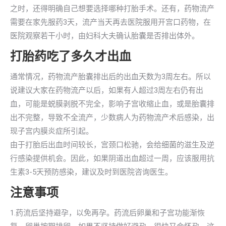
之时，还得明确自己想要选择哪种打胎手术。还有，药物流产
需要在家先服药3天，流产当天再去医院服用开宫口药物，在
医院观察若干小时，由妇科大夫确认胎囊是否排出体外。
打胎药吃了多久才出血
通常情况，药物流产胎囊排出后的出血天数为3周左右。所以
说建议大家在药物流产以后，如果有人超过3周左右仍有出
血，可能是蜕膜剥脱不完全，影响子宫收缩止血，或是胎囊排
出不完整，导致不全流产，少数病人为药物流产术后感染，出
现子宫内膜炎症所引起。
由于打胎后出血时间较长，宫颈口松驰，会给细菌的滋生及逆
行感染提供机会。因此，如果阴道出血超过一周，应该服用抗
生素3-5天预防感染，建议及时到医院咨询医生。
注意事项
1.药流后坚持避孕，以免再孕。药流后卵巢和子宫功能渐恢