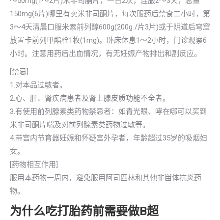
～50mg(1～2片)米非司酮片，一日2次，连服2～3天，总量
150mg(6片)哪里有卖米非司酮片，每次服药后禁食二小时，第
3～4天清晨口服米索前列醇600g(200g /片3片)或于阴道后穹窟
放置卡前列甲酯栓1枚(1mg)。卧床休息1～2小时，门诊观察6
小时。注意用药后出血情况，有无妊娠产物排出和副反应。
[禁忌]
1.对本品过敏者。
2.心、肝、肾疾病患者及肾上腺皮质功能不全者。
3.有使用前列腺素类药物禁忌者：如青光眼、哮在哪可以买到
米非司酮片喘及对前列腺素类药物过敏等。
4.带宫内节育器妊娠和怀疑宫外孕者，年龄超过35岁的吸烟妇
女。
[药物相互作用]
服用本药物一周内，避免服用阿司匹林和其他非畄体抗炎药
物。
为什么吃打胎药前需要做B超