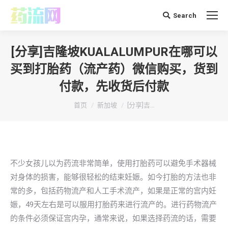
Search
搜
索：
[分享]吉隆坡KUALALUMPUR在哪可以
买到打胎药（流产药）微信购买，货到
付款，先收货后付款
你在这里：
首页
新加坡
[分享]吉…
不少女孩儿以为药流非常简单，使用打胎药可以避免手术器械
对身体的损害，能够很轻松的结束妊娠。如今打胎的方法也非
常的多，包括药物流产和人工手术流产，如果是正常的宫内妊
娠，49天左右是可以服用打胎药来进行流产的。进行药物流产
的条件必须保证宫内孕，通常来说，如果选择药流的话，需要