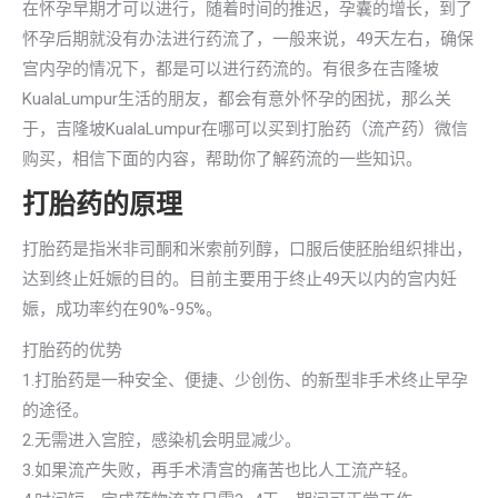
在怀孕早期才可以进行，随着时间的推迟，孕囊的增长，到了
怀孕后期就没有办法进行药流了，一般来说，49天左右，确保
宫内孕的情况下，都是可以进行药流的。有很多在吉隆坡
KualaLumpur生活的朋友，都会有意外怀孕的困扰，那么关
于，吉隆坡KualaLumpur在哪可以买到打胎药（流产药）微信
购买，相信下面的内容，帮助你了解药流的一些知识。
打胎药的原理
打胎药是指米非司酮和米索前列醇，口服后使胚胎组织排出，
达到终止妊娠的目的。目前主要用于终止49天以内的宫内妊
娠，成功率约在90%-95%。
打胎药的优势
1.打胎药是一种安全、便捷、少创伤、的新型非手术终止早孕
的途径。
2.无需进入宫腔，感染机会明显减少。
3.如果流产失败，再手术清宫的痛苦也比人工流产轻。