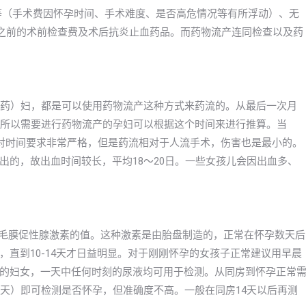
00元不等（手术费因怀孕时间、手术难度、是否高危情况等有所浮动）、无
药流之前的术前检查费及术后抗炎止血药品。而药物流产连同检查以及药
产药）妇，都是可以使用药物流产这种方式来药流的。从最后一次月
，所以需要进行药物流产的孕妇可以根据这个时间来进行推算。当
对时间要求非常严格，但是药流相对于人流手术，伤害也是最小的。
出的，故出血时间较长，平均18～20日。一些女孩儿会因出血多、
绒毛膜促性腺激素的值。这种激素是由胎盘制造的，正常在怀孕数天后
直到10-14天才日益明显。对于刚刚怀孕的女孩子正常建议用早晨
的妇女，一天中任何时刻的尿液均可用于检测。从同房到怀孕正常
7天）即可检测是否怀孕，但准确度不高。一般在同房14天以后再测