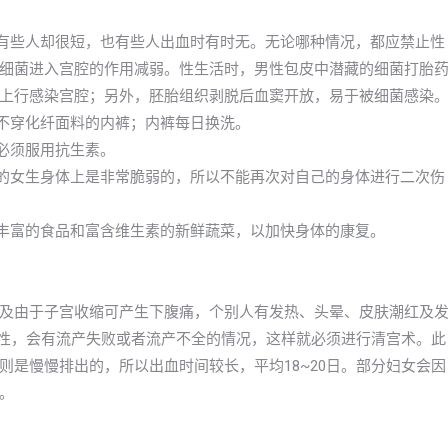
，有些人却很短，也有些人出血时有时无。无论哪种情况，都应禁止性
细菌进入宫腔的作用减弱。性生活时，男性包皮中潜藏的细菌打胎
上行感染宫腔；另外，胚胎组织剥脱后血窦开放，易于被细菌感染
；不穿化纤面料的内裤；内裤每日换洗。
必须服用抗生素。
期的女生身体上是非常脆弱的，所以不能再次对自己的身体进行二次伤
质丰富的食品和富含维生素的新鲜蔬菜，以加快身体的康复。
及由于子宫收缩可产生下腹痛，个别人有发热、头晕、皮肤潮红及
女性，会有流产失败或者流产不全的情况，这样就必须进行清宫术。此
是慢慢排出的，所以出血时间较长，平均18~20日。部分妇女会因
。