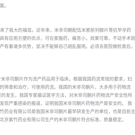
案。
带来了极大的福音。近年来，米非司酮配伍米索前列醇片等抗早孕药
具有应用方便的优点，可在家服药，痛苦小，效果可靠，不动手术
产有着诸多优势，坚决不能够自己胡乱服用。必须去医院做检查后
年国产米非司酮片作为流产药品用于临床。根据我国药流常规的要求，妇
的筛查和治疗，可使用药流。我国的米非司酮片，大多用于药物流
反应的发生，我国专家循证医学方法，对米非司酮片药物流产安全性所
发现严重感染的报道，证明我国米非司酮片药物流产是安全的。 我
竹药业有限公司是我国米非司酮片最早研发生产的单位，也是目前
北京紫竹药业有限公司生产的米非司酮片符合标准、质量稳定。