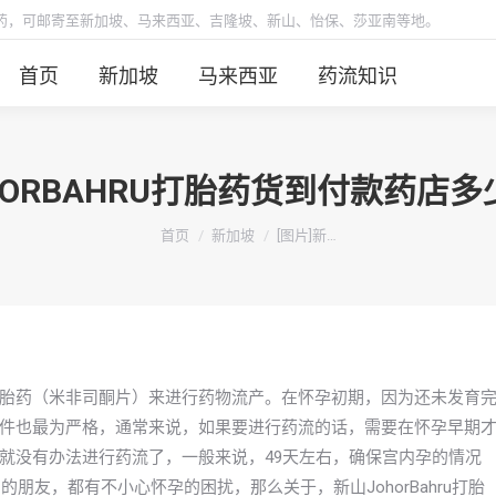
胎药，可邮寄至新加坡、马来西亚、吉隆坡、新山、怡保、莎亚南等地。
首页
新加坡
马来西亚
药流知识
OHORBAHRU打胎药货到付款药店
你在这里：
首页
新加坡
[图片]新…
胎药（米非司酮片）来进行药物流产。在怀孕初期，因为还未发育
件也最为严格，通常来说，如果要进行药流的话，需要在怀孕早期
就没有办法进行药流了，一般来说，49天左右，确保宫内孕的情况
习的朋友，都有不小心怀孕的困扰，那么关于，新山JohorBahru打胎