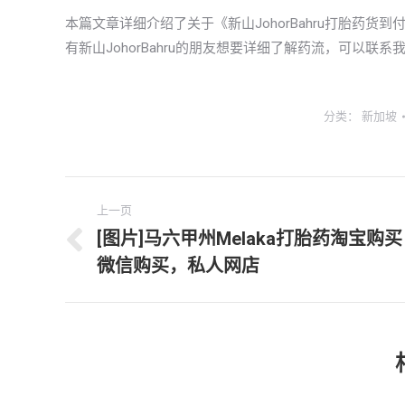
本篇文章详细介绍了关于《新山JohorBahru打胎药
有新山JohorBahru的朋友想要详细了解药流，可以联
分类：
新加坡
文
上一页
章
[图片]马六甲州Melaka打胎药淘宝购买
上
微信购买，私人网店
导
一
文
航
章：