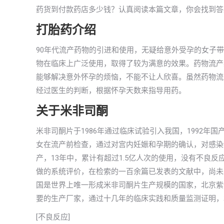
药货到付款药店多少钱？认真阅读本篇文章，你会找到答
打胎药介绍
90年代流产药物的引进和使用，无疑给意外受孕的女子
物在临床上广泛使用，取得了较为满意的效果。药物流产
能够解决意外怀孕的烦恼，不能不让人欣喜。虽然药物流
经过医生的判断，根据怀孕天数来指导用药。
关于米非司酮
米非司酮片于1986年通过临床试验引入我国，1992
女在流产前检查，通过对宫内妊娠和孕期的确认，对感染
产，13年中，累计有超过1.5亿人次的使用，没有不良
做的系统评价，在检索的一百余篇已发表的文献中，尚未
国是世界上唯一形成米非司酮片生产规模的国家，北京紫
要的生产厂家，通过十几年的临床实践和质量监测证明，
[不良反应]