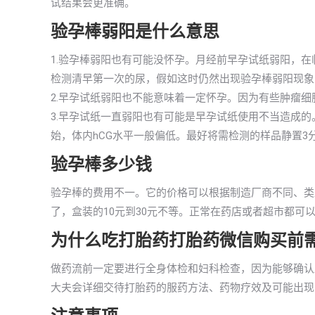
试结果会更准确。
验孕棒弱阳是什么意思
1.验孕棒弱阳也有可能没怀孕。月经前早孕试纸弱阳，
检测清早第一次的尿，假如这时仍然出现验孕棒弱阳现象
2.早孕试纸弱阳也不能意味着一定怀孕。因为有些肿瘤细
3.早孕试纸一直弱阳也有可能是早孕试纸使用不当造成
始，体内hCG水平一般偏低。最好将需检测的样品静置3
验孕棒多少钱
验孕棒的费用不一。它的价格可以根据制造厂商不同、类
了，盒装的10元到30元不等。正常在药店或者超市都可
为什么吃打胎药打胎药微信购买前
做药流前一定要进行全身体检和妇科检查，因为能够确认
大夫会详细交待打胎药的服药方法、药物疗效及可能出现