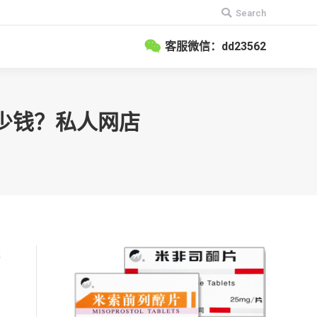
搜
Search
索：
客服微信：dd23562
多少钱？私人网店
完
才