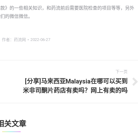
货到付款》的一些相关知识，和药流前后需要医院检查的项目等等，另外
系我们的微信微信。
作者：
药流网
2022-06-27
下一页
[分享]马来西亚Malaysia在哪可以买到
下
米非司酮片药店有卖吗？网上有卖的吗
一
文
章：
相关文章