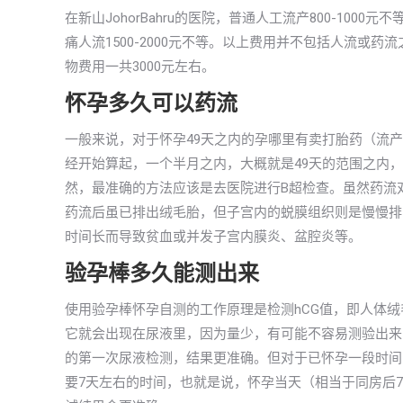
在新山JohorBahru的医院，普通人工流产800-10
痛人流1500-2000元不等。以上费用并不包括人流或
物费用一共3000元左右。
怀孕多久可以药流
一般来说，对于怀孕49天之内的孕哪里有卖打胎药（流
经开始算起，一个半月之内，大概就是49天的范围之内
然，最准确的方法应该是去医院进行B超检查。虽然药流
药流后虽已排出绒毛胎，但子宫内的蜕膜组织则是慢慢排
时间长而导致贫血或并发子宫内膜炎、盆腔炎等。
验孕棒多久能测出来
使用验孕棒怀孕自测的工作原理是检测hCG值，即人体
它就会出现在尿液里，因为量少，有可能不容易测验出来，
的第一次尿液检测，结果更准确。但对于已怀孕一段时间
要7天左右的时间，也就是说，怀孕当天（相当于同房后