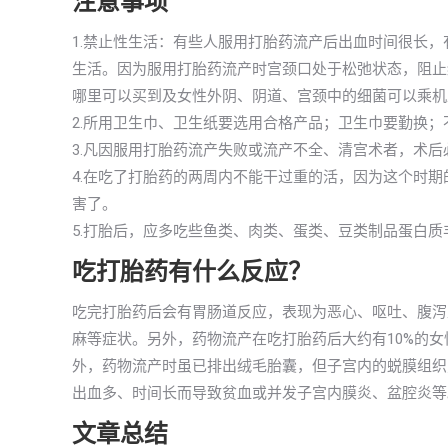
注意事项
1.禁止性生活：有些人服用打胎药流产后出血时间很长
生活。因为服用打胎药流产时宫颈口处于松弛状态，阻止
哪里可以买到及女性外阴、阴道、宫颈中的细菌可以乘机
2.所用卫生巾、卫生纸要选用合格产品；卫生巾要勤换
3.凡因服用打胎药流产失败或流产不全、清宫术者，术后
4.在吃了打胎药的两周内不能干过重的活，因为这个时
害了。
5.打胎后，应多吃些鱼类、肉类、蛋类、豆类制品蛋白
吃打胎药有什么反应？
吃完打胎药后会有胃肠道反应，表现为恶心、呕吐、腹泻
麻等症状。另外，药物流产在吃打胎药后大约有10%的
外，药物流产时虽已排出绒毛胎囊，但子宫内的蜕膜组织则
出血多、时间长而导致贫血或并发子宫内膜炎、盆腔炎等
文章总结