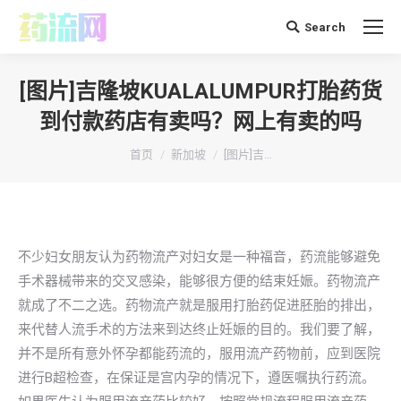
Search
搜
索：
[图片]吉隆坡KUALALUMPUR打胎药货
到付款药店有卖吗？网上有卖的吗
你在这里：
首页
新加坡
[图片]吉…
不少妇女朋友认为药物流产对妇女是一种福音，药流能够避免
手术器械带来的交叉感染，能够很方便的结束妊娠。药物流产
就成了不二之选。药物流产就是服用打胎药促进胚胎的排出，
来代替人流手术的方法来到达终止妊娠的目的。我们要了解，
并不是所有意外怀孕都能药流的，服用流产药物前，应到医院
进行B超检查，在保证是宫内孕的情况下，遵医嘱执行药流。