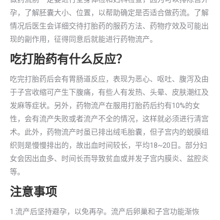
孕，了解胚囊大小、位置，以帮助确定是否适合做药流。了解
情况后医生会详细交待打胎药的服药方法、药物疗效及可能出
现的副作用，征得同意后就能进行药物流产。
吃打胎药有什么反应？
吃完打胎药后会有胃肠道反应，表现为恶心、呕吐、腹泻及由
于子宫收缩可产生下腹痛，有些人有发热、头晕、皮肤潮红及
发麻等症状。另外，药物流产在服用打胎药后约有10%的女
性，会有流产失败或者流产不全的情况，这样就必须进行清宫
术。此外，药物流产时虽已排出绒毛胎囊，但子宫内的蜕膜组
织则是慢慢排出的，故出血时间较长，平均18~20日。部分妇
女会因出血多、时间长而导致贫血或并发子宫内膜炎、盆腔炎
等。
注意事项
1.流产后坚持避孕，以免再孕。流产后卵巢和子宫功能渐恢