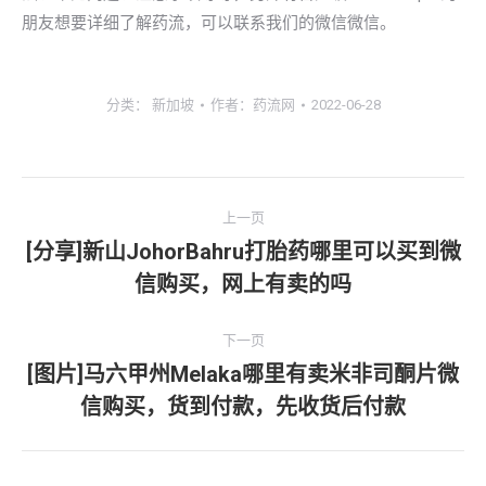
朋友想要详细了解药流，可以联系我们的微信微信。
分类：
新加坡
作者：
药流网
2022-06-28
文
上一页
章
[分享]新山JohorBahru打胎药哪里可以买到微
上
信购买，网上有卖的吗
导
一
文
航
下一页
章：
[图片]马六甲州Melaka哪里有卖米非司酮片微
下
信购买，货到付款，先收货后付款
一
文
章：