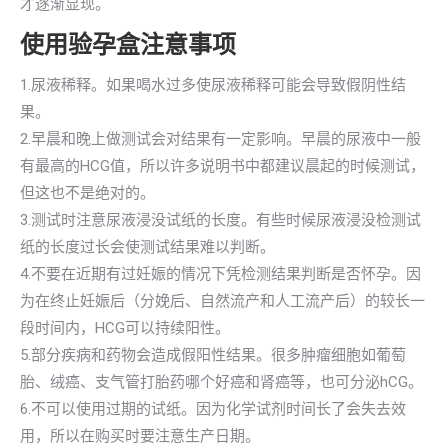
才逐渐显现。
使用验孕盒注意事项
1.尿液稀释。如果喝水过多使尿液稀释可能会导致假阴性结
果。
2.早晨和晚上做测试会对结果有一定影响。早晨的尿液中一般
有最高的HCG值，所以许多说明书中都建议晨起的时候测试，
但这也不是绝对的。
3.测试时注意尿液浸没试纸的长度。有些时候尿液浸没检测试
纸的长度过长会使测试结果难以判断。
4.不要在近期有过妊娠的情况下凭检测结果判断是否怀孕。因
为在终止妊娠后（分娩后、自然流产和人工流产后）的较长一
段时间内，HCG可以持续阳性。
5.部分疾病和药物会造成假阳性结果。很多肿瘤细胞如葡萄
胎、绒癌、支气管打胎药哪个好癌和肾癌等，也可分泌hCG。
6.不可以使用过期的试纸。因为化学试剂时间长了会失去效
用，所以在购买时要注意生产日期。