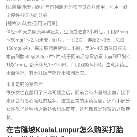
[适应症]米非司酮片与前列腺素药物序贯合并使用，可用于终
止停经49天内的妊娠。
[规格]25陆换行[用法用量]
停经≤49天之健康早孕妇女，空腹或进食2小时后，口服25mg
～50mg(1～2片)米非司酮片，一日2次，连服2～3天，总量
150mg(6片)，每次服药后禁食二小时，第3～4天清晨口服米
索前列醇600g(200g /片3片)或于阴道后穹窟放置卡前列甲酯栓
1枚(1mg)。卧床休息1～2小时，门诊观察6小时。注意用药后
出血情况，有无妊娠产物排出和副反应。
米非司酮的禁忌症
很多女性在服用了米非司酮之后，阴道会有少量的出血，接下
来还会有恶心呕吐的症状，这是正常的用药反应，还有小部分
女性吃了这种药之后还会出现皮疹，这些都算是轻微的过敏症
状。
在吉隆坡KualaLumpur怎么购买打胎