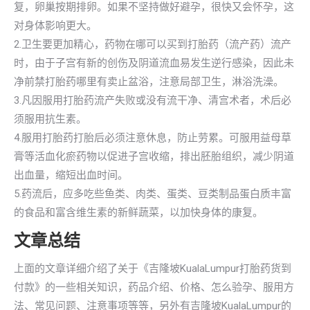
复，卵巢按期排卵。如果不坚持做好避孕，很快又会怀孕，这
对身体影响更大。
2.卫生要更加精心，药物在哪可以买到打胎药（流产药）流产
时，由于子宫有新的创伤及阴道流血易发生逆行感染，因此未
净前禁打胎药哪里有卖止盆浴，注意局部卫生，淋浴洗澡。
3.凡因服用打胎药流产失败或没有流干净、清宫术者，术后必
须服用抗生素。
4.服用打胎药打胎后必须注意休息，防止劳累。可服用益母草
膏等活血化瘀药物以促进子宫收缩，排出胚胎组织，减少阴道
出血量，缩短出血时间。
5.药流后，应多吃些鱼类、肉类、蛋类、豆类制品蛋白质丰富
的食品和富含维生素的新鲜蔬菜，以加快身体的康复。
文章总结
上面的文章详细介绍了关于《吉隆坡KualaLumpur打胎药货到
付款》的一些相关知识，药品介绍、价格、怎么验孕、服用方
法、常见问题、注意事项等等，另外有吉隆坡KualaLumpur的