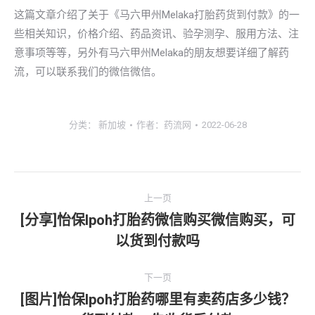
这篇文章介绍了关于《马六甲州Melaka打胎药货到付款》的一
些相关知识，价格介绍、药品资讯、验孕测孕、服用方法、注
意事项等等，另外有马六甲州Melaka的朋友想要详细了解药
流，可以联系我们的微信微信。
分类：
新加坡
作者：
药流网
2022-06-28
文
上一页
章
[分享]怡保lpoh打胎药微信购买微信购买，可
上
以货到付款吗
导
一
文
航
下一页
章：
[图片]怡保lpoh打胎药哪里有卖药店多少钱？
下