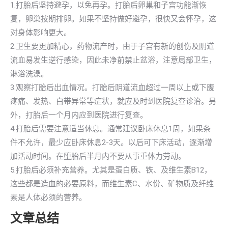
1.打胎后坚持避孕，以免再孕。打胎后卵巢和子宫功能渐恢
复，卵巢按期排卵。如果不坚持做好避孕，很快又会怀孕，这
对身体影响更大。
2.卫生要更加精心，药物流产时，由于子宫有新的创伤及阴道
流血易发生逆行感染，因此未净前禁止盆浴，注意局部卫生，
淋浴洗澡。
3.观察打胎后出血情况。打胎后阴道流血超过一周以上或下腹
疼痛、发热、白带异常等症状，就应及时到医院复查诊治。另
外，打胎后一个月内应到医院进行复查。
4.打胎后需要注意适当休息。通常建议卧床休息1周，如果条
件不允许，最少应卧床休息2-3天。以后可下床活动，逐渐增
加活动时间。在堕胎后半月内不要从事重体力劳动。
5.打胎后必须补充营养。尤其是蛋白质、铁、及维生素B12，
这些都是造血的必要原料，而维生素C、水份、矿物质及纤维
素是人体必须的营养。
文章总结