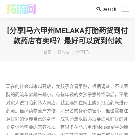
Search
搜
索：
[分享]马六甲州MELAKA打胎药货到付
款药店有卖吗？最好可以货到付款
你在这里：
首页
新加坡
[分享]马…
现在的社会越来越开放，女孩子容易早熟，根据调查，不少医
院的药流年龄越来越小。有些年轻的女孩子意外怀孕后，不敢
对家人说打胎药私人网店，就会选择在网上购买打胎药来进行
药流。虽然药物流产方便，对患者的身心伤害小，但也需要注
意好好的调养自己的身体，成功药流以后必须要注意好好的补
充身体所需要的营养物质。有很多在马六甲州Melaka留学的朋