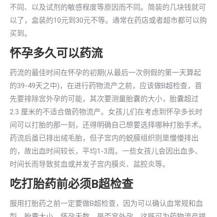
不同、以及试剂的敏感程度等原因而不同。简装的几块钱就可
以了，盒装的10元到30元不等。通常在药店或者超市都可以购
买到。
怀孕多久可以药流
药流的最佳时间在怀孕的初期(从最后一次例假的第一天算起
的39-49天之中)，在进行药物流产之前，应该做B超检查，首
先要排除宫外孕的可能，其次要测量胎囊的大小，胎囊超过
2.3 厘米的不适合做药物流产。女孩儿们在考虑到怀孕多长时
间可以打胎的那一刻，还得明确自己想要选择哪种打胎手术。
药流后虽已排出绒毛胎，但子宫内的蜕膜组织则是慢慢排出
的，故出血时间较长，平均1-3周。一些女孩儿会因出血多、
时间长而导致贫血或并发子宫内膜炎、盆腔炎等。
吃打胎药前必须B超检查
服用打胎药之前一定要做B超检查，因为可以确认血常规和血
型，胎囊大小，怀孕天数，是否宫外孕。这既可为药物流产提