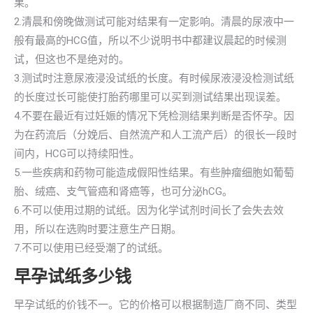
果。
2.清晨和傍晚做测试可能对结果有一定影响。清晨的尿液中一
般有最高的HCG值，所以不少说明书中都建议晨起的时候测
试，但这也不是绝对的。
3.测试时注意尿液浸没试纸的长度。有时候尿液浸没检测试纸
的长度过长可能使打胎药哪里可以买到测试结果出现误差。
4.不要在最近有过妊娠的情况下凭检测结果判断是否怀孕。因
为在药流后（分娩后、自然流产和人工流产后）的很长一段时
间内，HCG可以持续阳性。
5.一些疾病和药物可能造成假阳性结果。有些肿瘤细胞如葡萄
胎、绒癌、支气管癌和肾癌等，也可分泌hCG。
6.不可以使用过期的试纸。因为化学试剂时间长了会失去效
用，所以在选购时要注意生产日期。
7.不可以使用已经受潮了的试纸。
早孕试纸多少钱
早孕试纸的价钱不一。它的价格可以根据制造厂商不同、类型