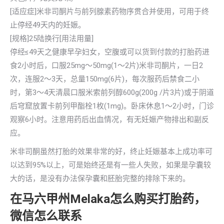
[适应症]米非司酮片与前列腺素药物序贯合并使用，可用于终
止停经49天内的妊娠。
[规格]25陆换行[用法用量]
停经≤49天之健康早孕妇女，空腹或可以货到付款的打胎药进
食2小时后，口服25mg～50mg(1～2片)米非司酮片，一日2
次，连服2～3天，总量150mg(6片)，每次服药后禁食二小
时，第3～4天清晨口服米索前列醇600g(200g /片3片)或于阴道
后穹窟放置卡前列甲酯栓1枚(1mg)。卧床休息1～2小时，门诊
观察6小时。注意用药后出血情况，有无妊娠产物排出和副反
应。
米非司酮虽然打胎的效果非常的好，终止妊娠基本上成功率可
以达到95%以上，可是始终还是有一些人失败，如果是孕囊较
大的话，是没有办法保孕囊和胚胎完整的排除下来的。
在马六甲州Melaka怎么购买打胎药，
微信怎么联系