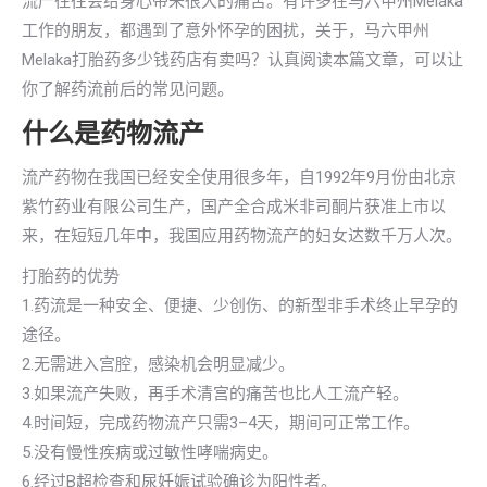
流产往往会给身心带来很大的痛苦。有许多在马六甲州Melaka
工作的朋友，都遇到了意外怀孕的困扰，关于，马六甲州
Melaka打胎药多少钱药店有卖吗？认真阅读本篇文章，可以让
你了解药流前后的常见问题。
什么是药物流产
流产药物在我国已经安全使用很多年，自1992年9月份由北京
紫竹药业有限公司生产，国产全合成米非司酮片获准上市以
来，在短短几年中，我国应用药物流产的妇女达数千万人次。
打胎药的优势
1.药流是一种安全、便捷、少创伤、的新型非手术终止早孕的
途径。
2.无需进入宫腔，感染机会明显减少。
3.如果流产失败，再手术清宫的痛苦也比人工流产轻。
4.时间短，完成药物流产只需3–4天，期间可正常工作。
5.没有慢性疾病或过敏性哮喘病史。
6.经过B超检查和尿妊娠试验确诊为阳性者。