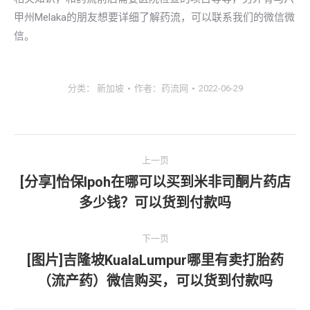
甲州Melaka的朋友想要详细了解药流，可以联系我们的微信微
信。
分类：
新加坡
作者：
药流网
2022-06-29
文
上一页
章
[分享]怡保lpoh在哪可以买到米非司酮片药店
上
多少钱？可以货到付款吗
导
一
文
航
下一页
章：
[图片]吉隆坡KualaLumpur哪里有卖打胎药
下
（流产药）微信购买，可以货到付款吗
一
文