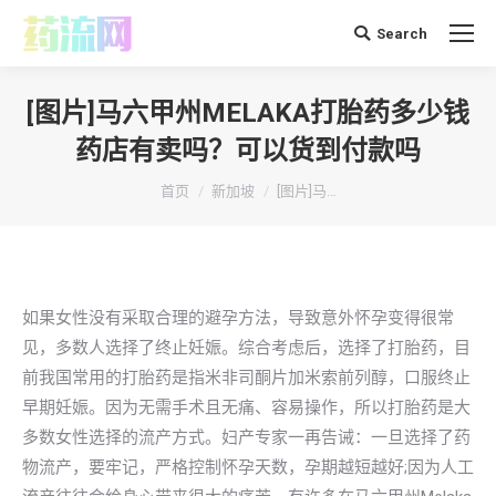
Search
搜
索：
[图片]马六甲州MELAKA打胎药多少钱
药店有卖吗？可以货到付款吗
你在这里：
首页
新加坡
[图片]马…
如果女性没有采取合理的避孕方法，导致意外怀孕变得很常
见，多数人选择了终止妊娠。综合考虑后，选择了打胎药，目
前我国常用的打胎药是指米非司酮片加米索前列醇，口服终止
早期妊娠。因为无需手术且无痛、容易操作，所以打胎药是大
多数女性选择的流产方式。妇产专家一再告诫：一旦选择了药
物流产，要牢记，严格控制怀孕天数，孕期越短越好;因为人工