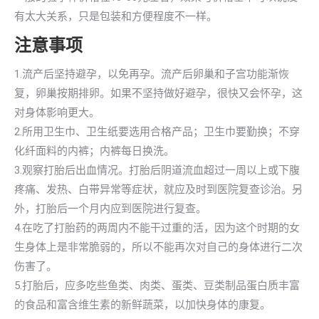
有太大关系，只是包装和方便程度不一样。
注意事项
1.流产后坚持避孕，以免再孕。流产后卵巢和子宫功能渐恢
复，卵巢按期排卵。如果不坚持做好避孕，很快又会怀孕，这
对身体影响更大。
2.所用卫生巾、卫生纸要选用合格产品；卫生巾要勤换；不穿
化纤面料的内裤；内裤每日换洗。
3.观察打胎后出血情况。打胎后阴道流血超过一周以上或下腹
疼痛、发热、白带异常等症状，就应及时到医院复查诊治。另
外，打胎后一个月内应到医院进行复查。
4.在吃了打胎药的两周内不能干过重的活，因为这个时期的女
生身体上是非常脆弱的，所以不能再次对自己的身体进行二次
伤害了。
5.打胎后，应多吃些鱼类、肉类、蛋类、豆类制品蛋白质丰富
的食品和富含维生素的新鲜蔬菜，以加快身体的康复。