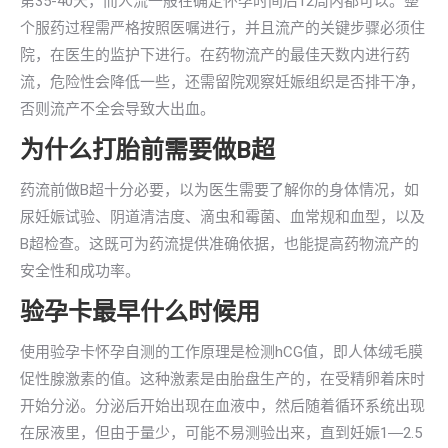
第35-40天，而人流一般在确定怀孕时间后12周内都可以。整
个服药过程需严格按照医嘱进行，并且流产的关键步骤必须住
院，在医生的监护下进行。在药物流产的最佳天数内进行药
流，危险性会降低一些，还需留院观察妊娠组织是否排干净，
否则流产不全会导致大出血。
为什么打胎前需要做B超
药流前做B超十分必要，以为医生需要了解你的身体情况，如
尿妊娠试验、阴道清洁度、滴虫和霉菌、血常规和血型，以及
B超检查。这既可为药流提供准确依据，也能提高药物流产的
安全性和成功率。
验孕卡最早什么时候用
使用验孕卡怀孕自测的工作原理是检测hCG值，即人体绒毛膜
促性腺激素的值。这种激素是由胎盘生产的，在受精卵着床时
开始分泌。分泌后开始出现在血液中，然后随着循环系统出现
在尿液里，但由于量少，可能不易测验出来，直到妊娠1―2.5