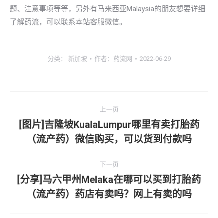
题、注意事项等等，另外有马来西亚Malaysia的朋友想要详细
了解药流，可以联系本站客服微信。
分类：
新加坡
作者：
药流网
2022-06-29
文
上一页
章
[图片]吉隆坡KualaLumpur哪里有卖打胎药
上
（流产药）微信购买，可以货到付款吗
导
一
文
航
下一页
章：
[分享]马六甲州Melaka在哪可以买到打胎药
下
（流产药）药店有卖吗？网上有卖的吗
一
文