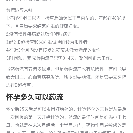
药流适应人群
1.停经在49日以内，检查后确保属于宫内孕的，年龄在40岁以
下，且自愿要求结束妊娠的健康妇女。
2.没有慢性疾病或过敏性哮喘病史。
3.经过B超检查和尿妊娠试验确诊为阳性者。
4.在近3个月内没有接受过糖皮质激素治疗的女性。
5.时间短，完成药物流产只需3–4天，期间可正常工作。
虽然药流有着诸多优点，但是药物流产也有危险性，有可能导
致大出血、心血管病突发等。所以想要药流，还是需要去医院
进行B超检查。
怀孕多久可以药流
怀孕后35天后是可以服用打胎药的，计算怀孕的天数是从最后
一次例假的第一天开始计算的。药流的最佳时间是妊娠小于七
周，也就是在末次月经后一个半月之内，药物作用最敏感的是