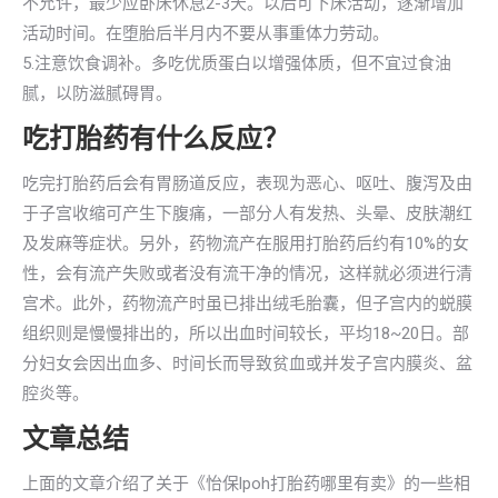
不允许，最少应卧床休息2-3天。以后可下床活动，逐渐增加
活动时间。在堕胎后半月内不要从事重体力劳动。
5.注意饮食调补。多吃优质蛋白以增强体质，但不宜过食油
腻，以防滋腻碍胃。
吃打胎药有什么反应？
吃完打胎药后会有胃肠道反应，表现为恶心、呕吐、腹泻及由
于子宫收缩可产生下腹痛，一部分人有发热、头晕、皮肤潮红
及发麻等症状。另外，药物流产在服用打胎药后约有10%的女
性，会有流产失败或者没有流干净的情况，这样就必须进行清
宫术。此外，药物流产时虽已排出绒毛胎囊，但子宫内的蜕膜
组织则是慢慢排出的，所以出血时间较长，平均18~20日。部
分妇女会因出血多、时间长而导致贫血或并发子宫内膜炎、盆
腔炎等。
文章总结
上面的文章介绍了关于《怡保lpoh打胎药哪里有卖》的一些相