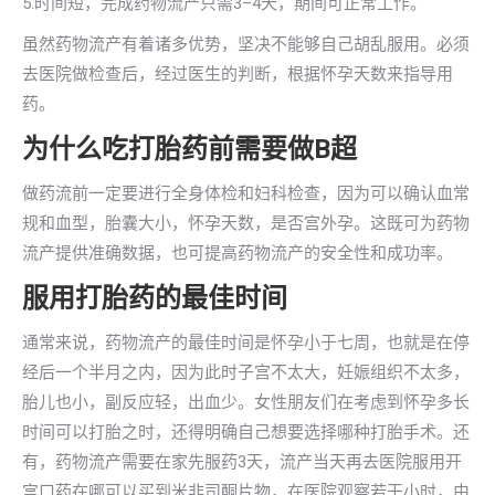
5.时间短，完成药物流产只需3–4天，期间可正常工作。
虽然药物流产有着诸多优势，坚决不能够自己胡乱服用。必须
去医院做检查后，经过医生的判断，根据怀孕天数来指导用
药。
为什么吃打胎药前需要做B超
做药流前一定要进行全身体检和妇科检查，因为可以确认血常
规和血型，胎囊大小，怀孕天数，是否宫外孕。这既可为药物
流产提供准确数据，也可提高药物流产的安全性和成功率。
服用打胎药的最佳时间
通常来说，药物流产的最佳时间是怀孕小于七周，也就是在停
经后一个半月之内，因为此时子宫不太大，妊娠组织不太多，
胎儿也小，副反应轻，出血少。女性朋友们在考虑到怀孕多长
时间可以打胎之时，还得明确自己想要选择哪种打胎手术。还
有，药物流产需要在家先服药3天，流产当天再去医院服用开
宫口药在哪可以买到米非司酮片物，在医院观察若干小时，由