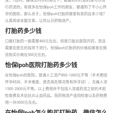
说，7周内，确保宫内孕的情况下，都最好的打胎药是可以进
行药流的。有很多在怡保lpoh工作的朋友，都遇到了不小心怀
孕的困扰，那么关于，怡保lpoh打胎药哪里有卖药店多少钱？
认真阅读本篇文章，让你认识药物流产。
打胎药多少钱
口服打胎药一般需要400元左右，但是只能在医院开药，而且
需要在医生的指导下进行。怡保lpoh打胎药的价格如果是在微
信购买价格在500元左右。
怡保lpoh医院打胎药多少钱
在怡保lpoh的医院，普通人工流产800-1000元不等（手术费因
怀孕时间、手术难度、是否高危情况等有所浮动）、无痛人流
1500-2000元不等。以上费用并不包括人流或药流之前的术前
检查费及术后抗炎止血药品。而药物流产连同检查以及药物费
用一共3000元左右。
在怡保lpoh怎么购买打胎药，微信怎么