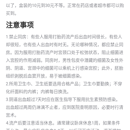
以了，盒装的10元到30元不等。正常在药店或者超市都可以购
买到。
注意事项
1.禁止同房：有些人服用打胎药流产后出血时间很长，有些人
却很短，也有些人出血时有时无。无论哪种情况，都应禁止同
房。因为服用打胎药流产时宫颈口处于松弛状态，阻止细菌进
入宫腔的作用减弱。同房时，男性包皮中潜藏的细菌及女性外
阴、阴道、宫颈中的细菌可以乘机上行感染宫腔；此外，胚胎
组织剥脱后血窦开放，易于被细菌感染。
2.所用卫生巾、卫生纸要选用合格产品；卫生巾要勤换；不穿
化纤面料的内裤；内裤每日换洗。
3.阴道出血超过7天时应在医生指导下服用抗生素预防感染。
出血超过两周仍淋漓不止者，应到医院查明原因，必要时行清
宫术。
4.流产后要注意适当休息。通常建议卧床休息1周，如果条件