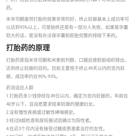
药。
米非司酮虽然打胎的效果非常的好，终止妊娠基本上成功率可
以达到95%以上，可是始终还是有一部分人失败，如果是孕囊
较大的话，是没有办法保孕囊和胚胎完整的排除下来的。
打胎药的原理
打胎药是指米非司酮和米索前列醇，口服后使胚胎组织排出，
达到终止妊娠的目的。目前主要用于终止49天以内的宫内妊
娠，成功率约在90%-95%。
药流适应人群
1.打胎药多少钱停经在49日以内，确定为宫内妊娠的，年龄在
40岁以下，且自愿要求结束妊娠的健康妇女。
2.没有慢性疾病或过敏性哮喘病史。
3.经过B超检查和尿妊娠试验确诊为阳性者。
4.在近3个月内没有接受过糖皮质激素治疗的女性。