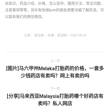
关知识，药品介绍、价格、怎么验孕、服用方法、常见问题、
注意事项等等，另外有怡保lpoh的朋友想要详细了解药流，可
以联系我们的微信微信。
分类：
新加坡
作者：
药流网
2022-06-30
文
上一页
章
[图片]马六甲州Melaka打胎药的价格，一套多
上
少钱药店有卖吗？网上有卖的吗
导
一
文
航
下一页
章：
[分享]马来西亚Malaysia打胎药哪个好药店有
下
卖吗？私人网店
一