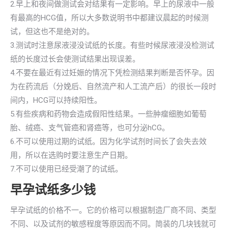
2.早上和夜间做测试会对结果有一定影响。早上的尿液中一般
有最高的HCG值，所以大多数说明书中都建议晨起的时候测
试，但这也不是绝对的。
3.测试时注意尿液浸没试纸的长度。有些时候尿液浸没检测试
纸的长度过长会使测试结果出现误差。
4.不要在最近有过妊娠的情况下凭检测结果判断是否怀孕。因
为在药流后（分娩后、自然流产和人工流产后）的很长一段时
间内，HCG可以持续阳性。
5.有些疾病和药物会造成假阳性结果。一些肿瘤细胞如葡萄
胎、绒癌、支气管癌和肾癌等，也可分泌hCG。
6.不可以使用过期的试纸。因为化学试剂时间长了会失去效
用，所以在选购时要注意生产日期。
7.不可以使用已经受潮了的试纸。
早孕试纸多少钱
早孕试纸的价格不一。它的价格可以根据制造厂商不同、类型
不同、以及试剂的敏感程度等原因而不同。简装的几块钱就可