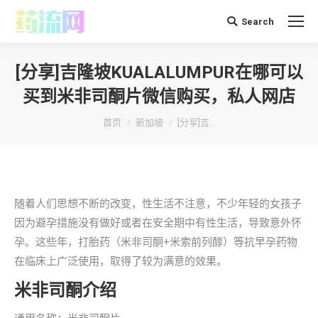
Search
搜
索：
[分享]吉隆坡KUALALUMPUR在哪可以
买到米非司酮片微信购买，私人网店
你在这里：
首页
新加坡
[分享]吉…
随着人们思想不断的改变，性生活不注意，不少年轻的女孩子
因为避孕措施没有做好或者在安全期中有性生活，导致意外怀
孕。这些年，打胎药（米非司酮+米索前列醇）等抗早孕药物
在临床上广泛使用，取得了较为满意的效果。
米非司酮介绍