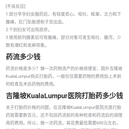
[不良反应]
1.部分早孕妇女服药后，有轻度恶心、呕吐、眩晕、乏力和下
腹痛，肛门坠胀感和子宫出血。
2.个别妇女可出现皮疹。
3.使用前列腺素后可有腹痛，部分对象可发生呕吐、腹泻。少
数有潮红和发麻现象。
药流多少钱
药流价格是多少？做一次药物流产的价格很便宜，国外吉隆坡
KualaLumpur购买打胎药，一般仅仅需要药物的费用加上术前
的检查及术后药物的费用。
吉隆坡KualaLumpur医院打胎药多少钱
关于打胎药价格的问题，在吉隆坡KualaLumpur医院光是打胎
药就需要数百元，还不包括药流前的各种检查和药流后的调理
用药费用。所以，做一次药流，其花费最低需要600元左右，