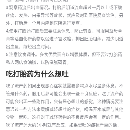
3.观察药流后出血情况。打胎后阴道流血超过一周以上或下腹
疼痛、发热、白带异常等症状，就应及时到医院复查诊治。另
外，打胎后一个月内应到医院进行复查。
4.使用打胎药打胎后需要注意休息，防止劳累。可服用益母草
膏等活血化瘀药物以促进子宫收缩，排出胚胎组织，减少阴道
出血量，缩短出血时间。
5.注意饮食调补。多食优质蛋白以增强体质，但不要过打胎药
私人网店食油腻，以防滋腻碍胃。
吃打胎药为什么想吐
吃了流产药如果出现恶心症状就需要多喝点水尽量多休息，不
管是什么药，服用后都可能会出现一些不良反应，吃了流产药
可能会出现一些副作用，会有恶心想吐的感觉，这种情况要注
意通过一些方法来缓解减轻想吐的症状，喝温开水或是与其他
食物一起吃，这样对于减轻药物的不良反应会有一定的作用。
吃了流产药大约3小时就有反应，如果想吐的症状严重的话，