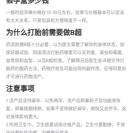
验孕盒多少钱
一般的验孕棒价格在10-30元左右，效果与价格基本可以说没
有太大关系，只是包装和方便程度不一样。
为什么打胎前需要做B超
药流前做B超十分必要，以为医生需要了解你的身体状态，如
尿妊娠试验、阴道清洁打胎药哪里可以买到度、滴虫和霉菌、
血常规和血型，以及B超检查。了解情况后医生会详细交待打
胎药的服药方法、药物疗效及可能出现的副作用，征得同意后
才可进行药物流产。
注意事项
1.流产后坚持避孕，以免再孕。流产后卵巢和子宫功能渐恢
复，卵巢按期排卵。如果不坚持做好避孕，很快又会怀孕，这
对身体影响更大。
2.所用卫生巾、卫生纸要选用合格产品；卫生巾要勤换；不穿
化纤面料的内裤；内裤每日换洗。