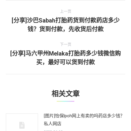
文
上一页
章
[分享]沙巴Sabah打胎药货到付款药店多少
上
钱？货到付款，先收货后付款
导
一
文
航
下一页
章：
[分享]马六甲州Melaka打胎药多少钱微信购
下
买，最好可以货到付款
一
文
章：
相关文章
[图片]怡保lpoh网上有卖的吗药店多少钱？
私人网店