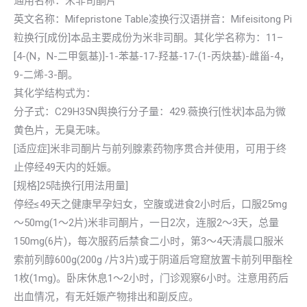
通用名称：米非司酮片
英文名称：Mifepristone Table凌换行汉语拼音：Mifeisitong Pi
粒换行[成份]本品主要成份为米非司酮。其化学名称为：11–
[4-(N，N-二甲氨基)]-1-苯基-17-羟基-17-(1-丙炔基)-雌甾-4，
9-二烯-3-酮。
其化学结构式为：
分子式：C29H35N舆换行分子量：429.薇换行[性状]本品为微
黄色片，无臭无味。
[适应症]米非司酮片与前列腺素药物序贯合并使用，可用于终
止停经49天内的妊娠。
[规格]25陆换行[用法用量]
停经≤49天之健康早孕妇女，空腹或进食2小时后，口服25mg
～50mg(1～2片)米非司酮片，一日2次，连服2～3天，总量
150mg(6片)，每次服药后禁食二小时，第3～4天清晨口服米
索前列醇600g(200g /片3片)或于阴道后穹窟放置卡前列甲酯栓
1枚(1mg)。卧床休息1～2小时，门诊观察6小时。注意用药后
出血情况，有无妊娠产物排出和副反应。