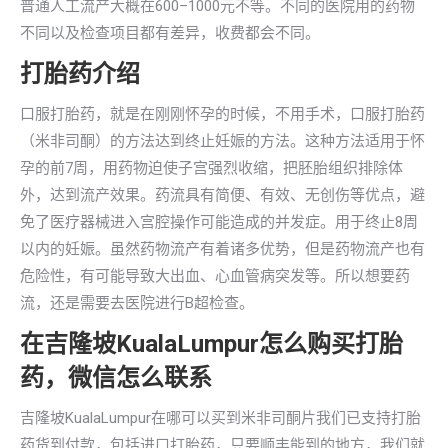
普通人工流产大概在600–1000元不等。不同的医院用的药物
不同以及检查项目都有差异，收费都会不同。
打胎药介绍
口服打胎药，就是在刚刚怀孕的时候，不用手术，口服打胎药
（米非司酮）的方法达到终止妊娠的方法。这种方法适用于怀
孕的前7周，用药物迫使子宫强烈收缩，把胚胎组织排除体
外，达到流产效果。药流具有简便、有效、无创伤等优点，避
免了医疗器械进入宫腔操作可能造成的并发症。用于终止8周
以内的妊娠。虽然药物流产有着诸多优势，但是药物流产也有
危险性，有可能导致大出血、心血管病突发等。所以想要药
流，还是需要去医院进行B超检查。
在吉隆坡KualaLumpur怎么购买打胎
药，微信怎么联系
吉隆坡KualaLumpur在哪可以买到米非司酮片我们已支持打胎
药货到付款，包括进口打胎药，只要顺丰能到的地方，我们就