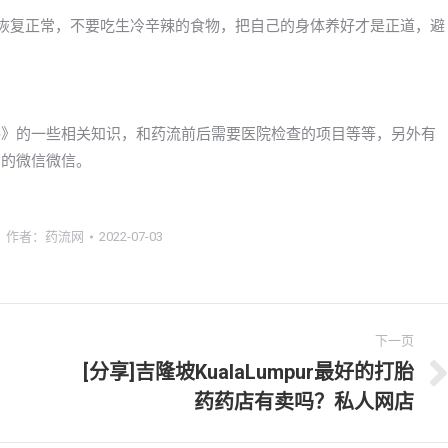
快恢复正常，不要吃生冷辛辣的食物，把自己的身体养好才是正道，避
酮价格》的一些相关知识，和药流前后需要医院检查的项目等等，另外有
我们的微信微信。
作者：
药流网
2022-07-03
下一页
[分享]吉隆坡KualaLumpur最好的打胎
下
药药店有卖吗？私人网店
一
文