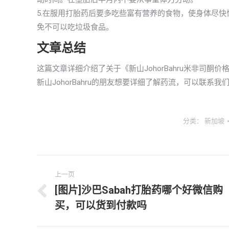
5.在服用打胎药后要多吃些富有营养的食物，使身体尽
免不可以吃垃圾食品。
文章总结
这篇文章详细介绍了关于《新山JohorBahru米非司
新山JohorBahru的朋友想要详细了解药流，可以联系
分类：
新加坡
文
上一页
章
[图片]沙巴Sabah打胎药哪个好微信购
上
买，可以货到付款吗
导
一
文