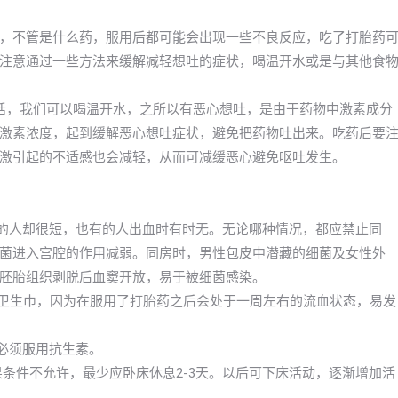
，不管是什么药，服用后都可能会出现一些不良反应，吃了打胎药
注意通过一些方法来缓解减轻想吐的症状，喝温开水或是与其他食
话，我们可以喝温开水，之所以有恶心想吐，是由于药物中激素成分
激素浓度，起到缓解恶心想吐症状，避免把药物吐出来。吃药后要
激引起的不适感也会减轻，从而可减缓恶心避免呕吐发生。
有的人却很短，也有的人出血时有时无。无论哪种情况，都应禁止同
菌进入宫腔的作用减弱。同房时，男性包皮中潜藏的细菌及女性外
胚胎组织剥脱后血窦开放，易于被细菌感染。
换卫生巾，因为在服用了打胎药之后会处于一周左右的流血状态，易发
必须服用抗生素。
果条件不允许，最少应卧床休息2-3天。以后可下床活动，逐渐增加活