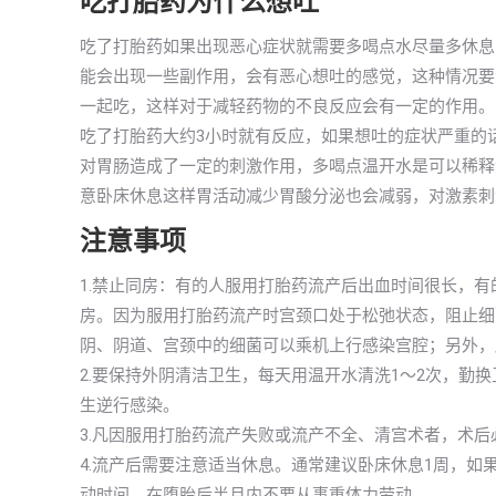
吃打胎药为什么想吐
吃了打胎药如果出现恶心症状就需要多喝点水尽量多休息
能会出现一些副作用，会有恶心想吐的感觉，这种情况要
一起吃，这样对于减轻药物的不良反应会有一定的作用。
吃了打胎药大约3小时就有反应，如果想吐的症状严重的
对胃肠造成了一定的刺激作用，多喝点温开水是可以稀释
意卧床休息这样胃活动减少胃酸分泌也会减弱，对激素刺
注意事项
1.禁止同房：有的人服用打胎药流产后出血时间很长，
房。因为服用打胎药流产时宫颈口处于松弛状态，阻止细
阴、阴道、宫颈中的细菌可以乘机上行感染宫腔；另外，
2.要保持外阴清洁卫生，每天用温开水清洗1～2次，勤
生逆行感染。
3.凡因服用打胎药流产失败或流产不全、清宫术者，术后
4.流产后需要注意适当休息。通常建议卧床休息1周，如
动时间。在堕胎后半月内不要从事重体力劳动。