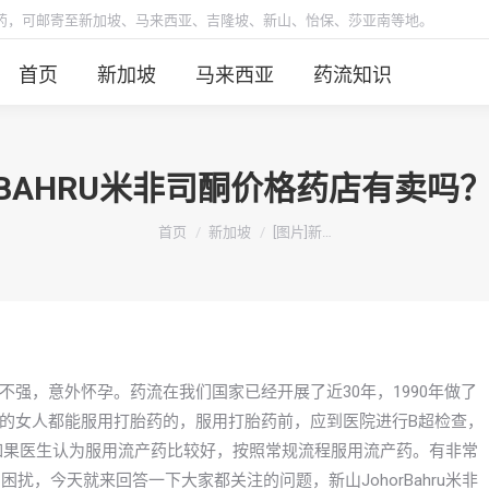
胎药，可邮寄至新加坡、马来西亚、吉隆坡、新山、怡保、莎亚南等地。
首页
新加坡
马来西亚
药流知识
ORBAHRU米非司酮价格药店有卖
你在这里：
首页
新加坡
[图片]新…
强，意外怀孕。药流在我们国家已经开展了近30年，1990年做了
的女人都能服用打胎药的，服用打胎药前，应到医院进行B超检查，
如果医生认为服用流产药比较好，按照常规流程服用流产药。有非常
的困扰，今天就来回答一下大家都关注的问题，新山JohorBahru米非