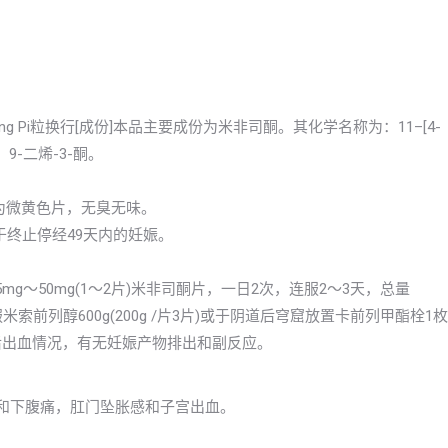
isitong Pi粒换行[成份]本品主要成份为米非司酮。其化学名称为：11–[4-
4，9-二烯-3-酮。
本品为微黄色片，无臭无味。
于终止停经49天内的妊娠。
g～50mg(1～2片)米非司酮片，一日2次，连服2～3天，总量
米索前列醇600g(200g /片3片)或于阴道后穹窟放置卡前列甲酯栓1枚
药后出血情况，有无妊娠产物排出和副反应。
力和下腹痛，肛门坠胀感和子宫出血。