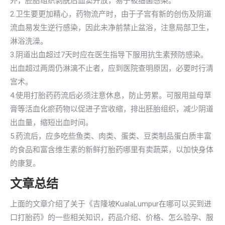
外，胚胎组织剥脱后血窦开放，易于被细菌感染。
2.卫生要更加精心，药物流产时，由于子宫有新的创伤及阴道
流血易发生逆行感染，因此未净前禁止盆浴，注意局部卫生，
淋浴洗澡。
3.阴道出血超过7天时应在医生指导下服用抗生素预防感染。
出血超过两周仍淋漓不止者，应到医院查明原因，必要时行清
宫术。
4.使用打胎药药流后必须注意休息，防止劳累。可服用益母草
膏等活血化瘀药物以促进子宫收缩，排出胚胎组织，减少阴道
出血量，缩短出血时间。
5.药流后，应多吃些鱼类、肉类、蛋类、豆类制品蛋白质丰富
的食品和富含维生素的新鲜打胎药哪里有卖蔬菜，以加快身体
的康复。
文章总结
上面的文章介绍了关于《吉隆坡KualaLumpur在哪可以买到进
口打胎药》的一些相关知识，药品介绍、价格、怎么验孕、服