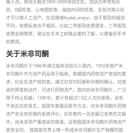
痛人流，费用大概在1800-2000块钱左右，包括白带常规化
验、B超检查、心电图检查、凝血时间的检查，全部合格以后
才可以做人工流产。在吉隆坡KualaLumpur，由于医院的级别
不同，收费标准也不相同，比如二甲医院收费便宜，三甲医院
收费会稍微贵，建议在手术之前做必要的了解，以便备好手术
的费用。
关于米非司酮
米非司酮片于1986年通过临床试验引入国内，1992年国产米
非司酮片作为流产药品用于临床。根据国内药物流产常规的要
求，妇女在流产前检查，通过对宫内妊娠和孕期的确认，对感
染的筛查和治疗，可进行药物流产。国内的米非司酮片，广泛
用于终止妊娠，13年中，累计有超过1.5亿人次的使用，没有
不良反应的发生，我国专家循证医学方法，对米非司酮片药物
流产安全性所做的系统评价，在检索的一百余篇已发表的文献
中，尚未发现严重感染的报道，证明我国米非司酮片药物流产
是安全的。 我国是世界上唯一形成米非司酮片生产规模的国