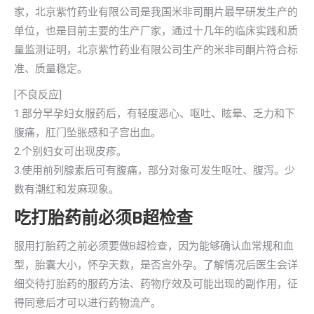
家，北京紫竹药业有限公司是我国米非司酮片最早研发生产的
单位，也是目前主要的生产厂家，通过十几年的临床实践和质
量监测证明，北京紫竹药业有限公司生产的米非司酮片符合标
准、质量稳定。
[不良反应]
1.部分早孕妇女服药后，有轻度恶心、呕吐、眩晕、乏力和下
腹痛，肛门坠胀感和子宫出血。
2.个别妇女可出现皮疹。
3.使用前列腺素后可有腹痛，部分对象可发生呕吐、腹泻。少
数有潮红和发麻现象。
吃打胎药前必须B超检查
服用打胎药之前必须要做B超检查，因为能够确认血常规和血
型，胎囊大小，怀孕天数，是否宫外孕。了解情况后医生会详
细交待打胎药的服药方法、药物疗效及可能出现的副作用，征
得同意后才可以进行药物流产。