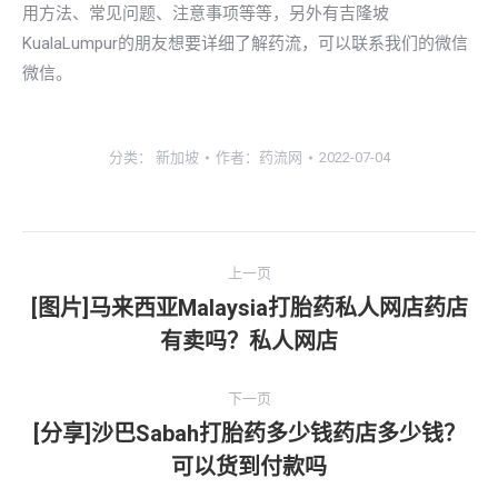
用方法、常见问题、注意事项等等，另外有吉隆坡
KualaLumpur的朋友想要详细了解药流，可以联系我们的微信
微信。
分类：
新加坡
作者：
药流网
2022-07-04
文
上一页
章
[图片]马来西亚Malaysia打胎药私人网店药店
上
有卖吗？私人网店
导
一
文
航
下一页
章：
[分享]沙巴Sabah打胎药多少钱药店多少钱？
下
可以货到付款吗
一