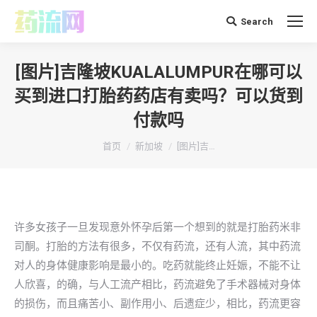
Search
搜
索：
[图片]吉隆坡KUALALUMPUR在哪可以
买到进口打胎药药店有卖吗？可以货到
付款吗
你在这里：
首页
新加坡
[图片]吉…
许多女孩子一旦发现意外怀孕后第一个想到的就是打胎药米非
司酮。打胎的方法有很多，不仅有药流，还有人流，其中药流
对人的身体健康影响是最小的。吃药就能终止妊娠，不能不让
人欣喜，的确，与人工流产相比，药流避免了手术器械对身体
的损伤，而且痛苦小、副作用小、后遗症少，相比，药流更容