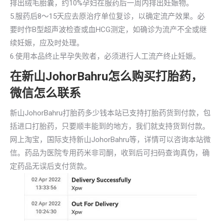
排出绒毛胎囊，约10%孕妇在服药后一周内排出妊娠物。
5.服药后8～15天应去原治疗单位复诊，以确定流产效果。必
要时作B型超声波检查或血HCG测定，如确诊为流产不全或继
续妊娠，应及时处理。
6.使用本品终止早孕失败者，必须进行人工流产终止妊娠。
在新山JohorBahru怎么购买打胎药，
微信怎么联系
新山JohorBahru打胎药多少钱本站已支持打胎药货到付款，包
括进口打胎药，只要顺丰能到的地方，我们就支持货到付款。
网上淘宝，国际支持新山JohorBahru等，详情可以咨询本站微
信。药品为医院专用药米非司酮，收到后可扫码查询真伪，确
定药品无误后支付货款。