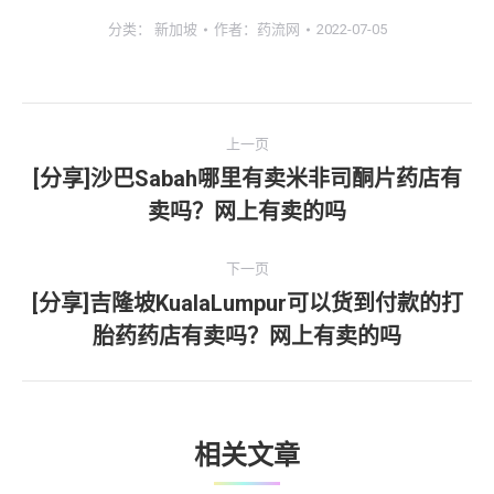
分类：
新加坡
作者：
药流网
2022-07-05
文
上一页
章
[分享]沙巴Sabah哪里有卖米非司酮片药店有
上
卖吗？网上有卖的吗
导
一
文
航
下一页
章：
[分享]吉隆坡KualaLumpur可以货到付款的打
下
胎药药店有卖吗？网上有卖的吗
一
文
章：
相关文章