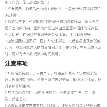
不正常的，常见的原因如下：
1.不全流产：药流后出血的主要原因，一般要通过妇科检查和
B超判断。
2.药流后感染：如果B超的判断是子宫内没有残留，那么要考
虑子宫内的感染，因为流产所出的血是细菌的很好的培养基。
如果比较，在妇科检查时子宫会有压痛，还会有发热等。
3.血液凝固功能不好：很多人在轻微碰、夹后容易出现瘀斑或
起包，那么可能这人的血液凝固功能不是太好，在药流或人流
时，可以有大出血或流血时间长等。
注意事项
1.打胎后坚持避孕，以免再孕。打胎后卵巢和子宫功能渐恢
复，卵巢按期排卵。如果不坚持做好避孕，很快又会怀孕，这
对身体影响更大。
2.吃打胎药流产后4周内不洗盆浴，不做阴道冲洗，禁止游
泳，禁止着凉。
3.心理调适是非常重要的。打胎后，许多女性都会变得焦虑或