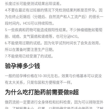
长度过长可能使测试结果出现误差。
4.不要在最近有过妊娠的情况下凭检测结果判断是否怀孕。因
为在终止妊娠后（分娩后、自然流产和人工流产后）的很长一
段时间内，HCG可以持续阳性。
5.一些疾病和药物可能造成假阳性结果。不少肿瘤细胞如葡萄
胎、绒癌、支气管癌和肾癌等，也可分泌hCG。
6.不能使用过期的试纸。因为化学试剂时间长了会失去效用，
所以在置备时要注意生产日期。
7.不能使用已经受潮了的试纸。
验孕棒多少钱
一般的验孕棒价格在10-30元左右，效果与价格基本可以说没
有太大关系，只是包装和方便程度不一样。
为什么吃打胎药前需要做B超
做药流前一定要进行全身体检和妇科检查，因为可以排除宫外
孕，了解胚囊大小、位置，以帮助确定是否适合做药流。了解