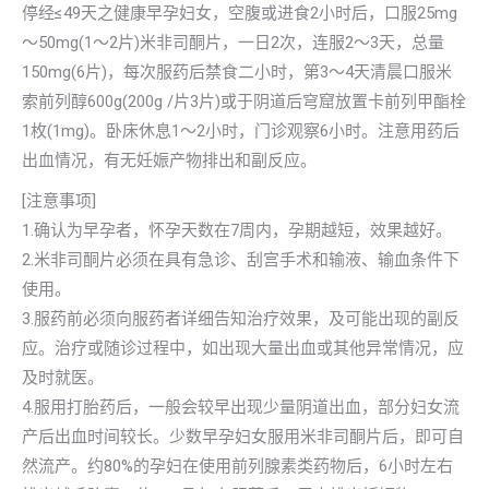
停经≤49天之健康早孕妇女，空腹或进食2小时后，口服25mg
～50mg(1～2片)米非司酮片，一日2次，连服2～3天，总量
150mg(6片)，每次服药后禁食二小时，第3～4天清晨口服米
索前列醇600g(200g /片3片)或于阴道后穹窟放置卡前列甲酯栓
1枚(1mg)。卧床休息1～2小时，门诊观察6小时。注意用药后
出血情况，有无妊娠产物排出和副反应。
[注意事项]
1.确认为早孕者，怀孕天数在7周内，孕期越短，效果越好。
2.米非司酮片必须在具有急诊、刮宫手术和输液、输血条件下
使用。
3.服药前必须向服药者详细告知治疗效果，及可能出现的副反
应。治疗或随诊过程中，如出现大量出血或其他异常情况，应
及时就医。
4.服用打胎药后，一般会较早出现少量阴道出血，部分妇女流
产后出血时间较长。少数早孕妇女服用米非司酮片后，即可自
然流产。约80%的孕妇在使用前列腺素类药物后，6小时左右