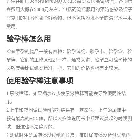
居住在新山JohorBahru的朋友如果需要去医院做药流，各项检
查费用大概在2000元左右，包括药流后服用的预防感染及促子
宫复旧的打胎药哪个好药物，但不包括药流不全的清宫术手术
费用。
验孕棒怎么用
检查早孕的物品一般有四种：验孕试纸、验孕卡、验孕盒、验
孕棒。它们的工作原理都一样，通常来讲，验孕盒和验孕棒的
灵敏度会比试纸类精准一些，它们的价格也相差比较远。
使用验孕棒注意事项
1.尿液稀释。如果喝水过多使尿液稀释可能会导致假阴性结
果。
2.上午和夜间做试验可能对结果有一定影响。上午的尿液中一
般有最高的HCG值，所以大多数说明书中都建议晨起的时候测
试，但这也不是绝对的。
3.测试时注意尿液浸没试纸的长度。有时尿液浸没检测试纸的