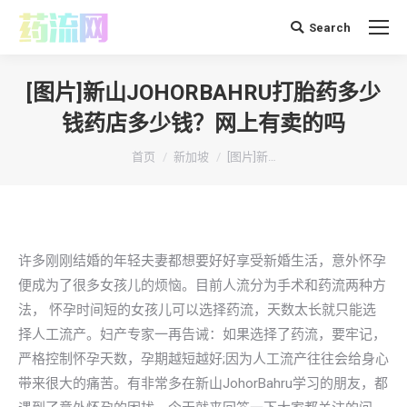
Search
搜
索：
[图片]新山JOHORBAHRU打胎药多少
钱药店多少钱？网上有卖的吗
你在这里：
首页
新加坡
[图片]新…
许多刚刚结婚的年轻夫妻都想要好好享受新婚生活，意外怀孕
便成为了很多女孩儿的烦恼。目前人流分为手术和药流两种方
法， 怀孕时间短的女孩儿可以选择药流，天数太长就只能选
择人工流产。妇产专家一再告诫：如果选择了药流，要牢记，
严格控制怀孕天数，孕期越短越好;因为人工流产往往会给身心
带来很大的痛苦。有非常多在新山JohorBahru学习的朋友，都