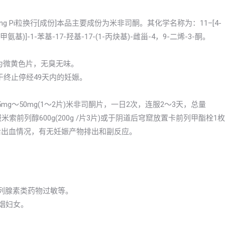
isitong Pi粒换行[成份]本品主要成份为米非司酮。其化学名称为：11–[4-
-1-苯基-17-羟基-17-(1-丙炔基)-雌甾-4，9-二烯-3-酮。
本品为微黄色片，无臭无味。
于终止停经49天内的妊娠。
g～50mg(1～2片)米非司酮片，一日2次，连服2～3天，总量
米索前列醇600g(200g /片3片)或于阴道后穹窟放置卡前列甲酯栓1枚
药后出血情况，有无妊娠产物排出和副反应。
前列腺素类药物过敏等。
吸烟妇女。