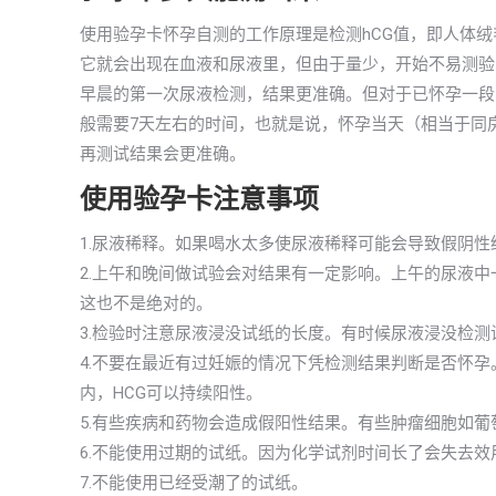
使用验孕卡怀孕自测的工作原理是检测hCG值，即人体
它就会出现在血液和尿液里，但由于量少，开始不易测验出
早晨的第一次尿液检测，结果更准确。但对于已怀孕一段
般需要7天左右的时间，也就是说，怀孕当天（相当于同
再测试结果会更准确。
使用验孕卡注意事项
1.尿液稀释。如果喝水太多使尿液稀释可能会导致假阴性
2.上午和晚间做试验会对结果有一定影响。上午的尿液中
这也不是绝对的。
3.检验时注意尿液浸没试纸的长度。有时候尿液浸没检
4.不要在最近有过妊娠的情况下凭检测结果判断是否怀
内，HCG可以持续阳性。
5.有些疾病和药物会造成假阳性结果。有些肿瘤细胞如葡
6.不能使用过期的试纸。因为化学试剂时间长了会失去
7.不能使用已经受潮了的试纸。