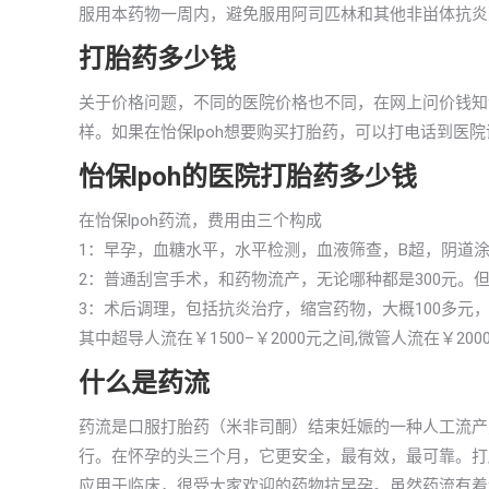
服用本药物一周内，避免服用阿司匹林和其他非畄体抗炎
打胎药多少钱
关于价格问题，不同的医院价格也不同，在网上问价钱知
样。如果在怡保lpoh想要购买打胎药，可以打电话到医
怡保lpoh的医院打胎药多少钱
在怡保lpoh药流，费用由三个构成
1：早孕，血糖水平，水平检测，血液筛查，B超，阴道涂
2：普通刮宫手术，和药物流产，无论哪种都是300元。
3：术后调理，包括抗炎治疗，缩宫药物，大概100多元
其中超导人流在￥1500–￥2000元之间,微管人流在￥20
什么是药流
药流是口服打胎药（米非司酮）结束妊娠的一种人工流产
行。在怀孕的头三个月，它更安全，最有效，最可靠。打
应用于临床，很受大家欢迎的药物抗早孕。虽然药流有着