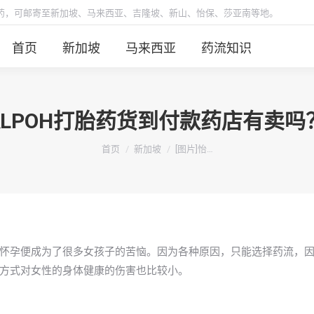
胎药，可邮寄至新加坡、马来西亚、吉隆坡、新山、怡保、莎亚南等地。
首页
新加坡
马来西亚
药流知识
保LPOH打胎药货到付款药店有卖
你在这里：
首页
新加坡
[图片]怡…
怀孕便成为了很多女孩子的苦恼。因为各种原因，只能选择药流，
方式对女性的身体健康的伤害也比较小。