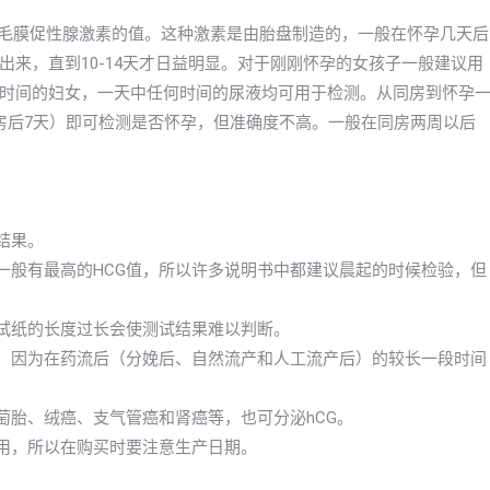
绒毛膜促性腺激素的值。这种激素是由胎盘制造的，一般在怀孕几天后
来，直到10-14天才日益明显。对于刚刚怀孕的女孩子一般建议用
时间的妇女，一天中任何时间的尿液均可用于检测。从同房到怀孕
房后7天）即可检测是否怀孕，但准确度不高。一般在同房两周以后
结果。
一般有最高的HCG值，所以许多说明书中都建议晨起的时候检验，但
测试纸的长度过长会使测试结果难以判断。
孕。因为在药流后（分娩后、自然流产和人工流产后）的较长一段时间
萄胎、绒癌、支气管癌和肾癌等，也可分泌hCG。
效用，所以在购买时要注意生产日期。