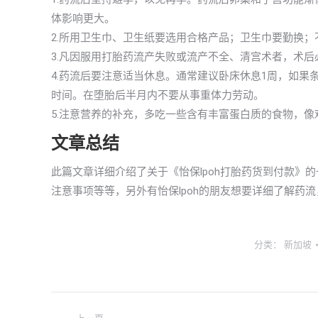
体影响更大。
2.所用卫生巾、卫生纸要选用合格产品；卫生巾要勤换
3.凡因服用打胎药流产失败或流产不全、清宫术者，术后
4.药流后要注意适当休息。通常建议卧床休息1周，如果
时间。在堕胎后半月内不要从事重体力劳动。
5.注意营养的补充，多吃一些含有丰富蛋白质的食物，
文章总结
此篇文章详细介绍了关于《怡保lpoh打胎药货到付款》
注意事项等等，另外有怡保lpoh的朋友想要详细了解药
分类：
新加坡
文