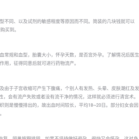
型不同、以及试剂的敏感程度等原因而不同。简装的几块钱就可以
以购买到。
血常规和血型，胎囊大小，怀孕天数，是否宫外孕。了解情况后医
作用，征得同意后就可进行药物流产。
及由于子宫收缩可产生下腹痛，个别人有发热、头晕、皮肤潮红及
女性，会有流产失败或者没有流干净的情况，这样就必须进行清宫术。
则是慢慢排出的，故出血时间较长，平均18~20日。部分妇女会因
。
渐恢复，卵巢按期排卵。如果不坚持做好避孕，很快又会怀孕，这对身