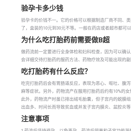
验孕卡多少钱
验孕卡的价钱不一。它的价格可以根据制造厂商不同、类
了，盒装的10元到30元不等。一般在药店或者超市都可
为什么吃打胎药前需要做B超
做药流前一定要进行全身体检和妇科检查，因为可以确认
会详细交待打胎药的服药方法、药物疗效及可能出现的副
吃打胎药有什么反应？
吃完打胎药后会有胃肠道反应，表现为恶心、呕吐、腹泻
麻等症状。另外，药物流产在服用打胎药后约有10%的
此外，药物流产时虽已排出绒毛胎囊，但子宫内的蜕膜组织
出血多、时间长而导致贫血或并发子宫内膜炎、盆腔炎等
注意事项
1.药流后坚持避孕，以免再孕。药流后卵巢和子宫功能