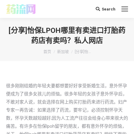
Search
搜
索：
[分享]怡保LPOH哪里有卖进口打胎药
药店有卖吗？私人网店
你在这里：
首页
新加坡
[分享]怡…
很多刚刚结婚的年轻夫妻都想要好好享受新婚生活，意外怀孕
便成为了很多女孩儿的烦恼。很多年轻的女孩子意外怀孕后，
不敢对家人说，就会选择在网上购买打胎药来进行药流。妇产
专家一再告诫：如果选择了药流，要牢记，必须控制怀孕天
数，怀孕天数越短越好;因为人工流产往往会给身心带来很大的
痛苦。有许多在怡保lpoh留学的朋友，都有意外怀孕的烦恼，