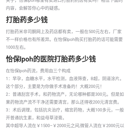
关于，怡保lpoh哪里有卖进口打胎药药店有卖吗？相信下面的
内容，会解答你心中的疑惑。
打胎药多少钱
打胎药米非司酮网上及药店都有卖，一般在500元左右，厂家
不一样价格也有所差异。在怡保lpoh购买打胎药的话可能需要
1000左右。
怡保lpoh的医院打胎药多少钱
在怡保lpoh药流，费用由三个构成
1：早孕，血糖水平，水平检测，血液筛查，B超，阴道涂片。
这个部分，主要是为你做手术准备的！大概200元！
2：普通刮宫手术，和药物流产，无论哪种都是300元。但是如
果药物流产流不干净还需要清宫，那么还得收200元清宫费。
3：术后调理，包括抗炎治疗，缩宫药物，大概100多元，一般
开普通抗生素，和益母草浸膏。
其中超导人流在￥1500–￥2000元之间,微管人流在￥2000元以