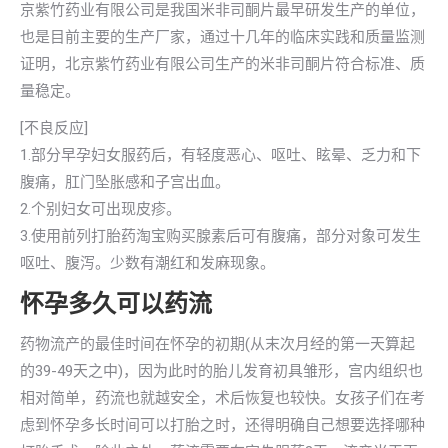
京紫竹药业有限公司是我国米非司酮片最早研发生产的单位，
也是目前主要的生产厂家，通过十几年的临床实践和质量监测
证明，北京紫竹药业有限公司生产的米非司酮片符合标准、质
量稳定。
[不良反应]
1.部分早孕妇女服药后，有轻度恶心、呕吐、眩晕、乏力和下
腹痛，肛门坠胀感和子宫出血。
2.个别妇女可出现皮疹。
3.使用前列打胎药淘宝购买腺素后可有腹痛，部分对象可发生
呕吐、腹泻。少数有潮红和发麻现象。
怀孕多久可以药流
药物流产的最佳时间在怀孕的初期(从末次月经的第一天算起
的39-49天之中)，因为此时的胎儿发育初具雏形，宫内组织也
相对简单，药流也就越安全，术后恢复也较快。女孩子们在考
虑到怀孕多长时间可以打胎之时，还得明确自己想要选择哪种