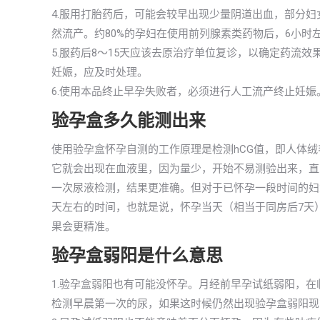
4.服用打胎药后，可能会较早出现少量阴道出血，部分
然流产。约80%的孕妇在使用前列腺素类药物后，6小时
5.服药后8～15天应该去原治疗单位复诊，以确定药流
妊娠，应及时处理。
6.使用本品终止早孕失败者，必须进行人工流产终止妊娠
验孕盒多久能测出来
使用验孕盒怀孕自测的工作原理是检测hCG值，即人体
它就会出现在血液里，因为量少，开始不易测验出来，直到
一次尿液检测，结果更准确。但对于已怀孕一段时间的妇
天左右的时间，也就是说，怀孕当天（相当于同房后7天
果会更精准。
验孕盒弱阳是什么意思
1.验孕盒弱阳也有可能没怀孕。月经前早孕试纸弱阳，
检测早晨第一次的尿，如果这时候仍然出现验孕盒弱阳现