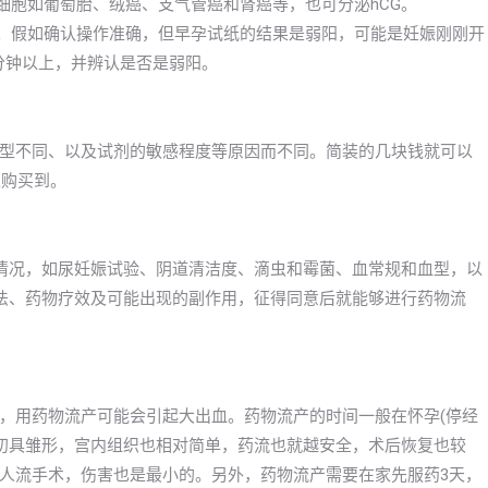
细胞如葡萄胎、绒癌、支气管癌和肾癌等，也可分泌hCG。
的。假如确认操作准确，但早孕试纸的结果是弱阳，可能是妊娠刚刚开
分钟以上，并辨认是否是弱阳。
型不同、以及试剂的敏感程度等原因而不同。简装的几块钱就可以
以购买到。
情况，如尿妊娠试验、阴道清洁度、滴虫和霉菌、血常规和血型，以
法、药物疗效及可能出现的副作用，征得同意后就能够进行药物流
，用药物流产可能会引起大出血。药物流产的时间一般在怀孕(停经
发育初具雏形，宫内组织也相对简单，药流也就越安全，术后恢复也较
人流手术，伤害也是最小的。另外，药物流产需要在家先服药3天，