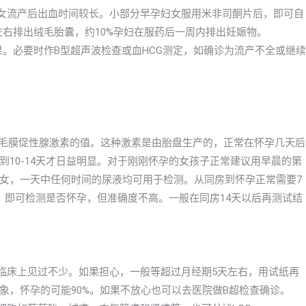
妇女流产后出血时间较长。小部分早孕妇女服用米非司酮片后，即可自
左右排出绒毛胎囊，约10%孕妇在服药后一周内排出妊娠物。
效果。必要时作B型超声波检查或血HCG测定，如确诊为流产不全或继续
。
绒毛膜促性腺激素的值。这种激素是由胎盘生产的，正常在怀孕几天后
10-14天才日益明显。对于刚刚怀孕的女孩子正常建议用早晨的第
女，一天中任何时间的尿液均可用于检测。从同房到怀孕正常需要7
）即可检测是否怀孕，但准确度不高。一般在同房14天以后再测试结
在临床上见过不少。如果担心，一般等超过月经期5天左右，用试纸再
象，怀孕的可能90%。如果不放心也可以去医院做B超检查确诊。