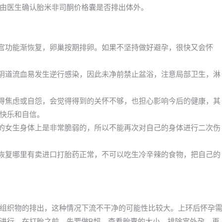
由医生确认胎米非司酮价格囊是否排出体外。
子宫功能渐恢复，卵巢按期排卵。如果不坚持做好避孕，很快又会怀
及阴道流血易发生逆行感染，因此未净前禁止盆浴，注意局部卫生，淋
变得焦虑或自怨，会觉得得到的关怀不够，也担心影响今后的健康，其
快乐和自信。
期的女生身体上是非常脆弱的，所以不能再次对自己的身体进行二次伤
快恢复哪里有卖进口打胎药正常，不可以吃生冷辛辣的食物，把自己的
组织物的排出，这种情况下流不干净的可能性比较大。上环后怀孕
进行。在打胎之前，先要做B超，查看胎囊的大小，排除宫外孕，再