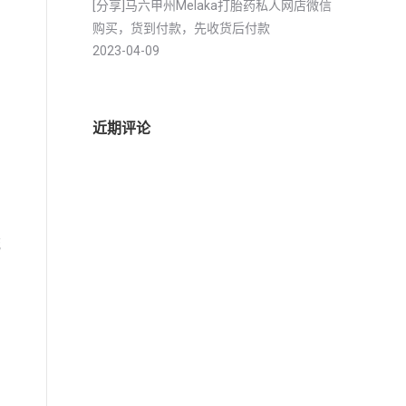
[分享]马六甲州Melaka打胎药私人网店微信
购买，货到付款，先收货后付款
2023-04-09
近期评论
产
流