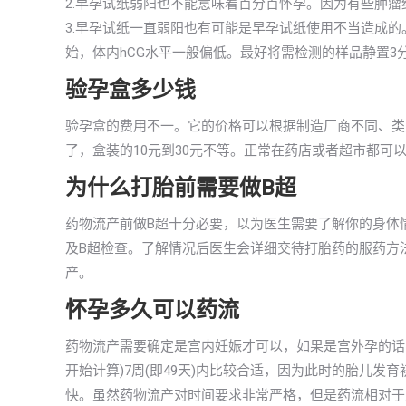
2.早孕试纸弱阳也不能意味着百分百怀孕。因为有些肿瘤
3.早孕试纸一直弱阳也有可能是早孕试纸使用不当造成
始，体内hCG水平一般偏低。最好将需检测的样品静置3
验孕盒多少钱
验孕盒的费用不一。它的价格可以根据制造厂商不同、类
了，盒装的10元到30元不等。正常在药店或者超市都可
为什么打胎前需要做B超
药物流产前做B超十分必要，以为医生需要了解你的身体
及B超检查。了解情况后医生会详细交待打胎药的服药方
产。
怀孕多久可以药流
药物流产需要确定是宫内妊娠才可以，如果是宫外孕的话
开始计算)7周(即49天)内比较合适，因为此时的胎儿
快。虽然药物流产对时间要求非常严格，但是药流相对于