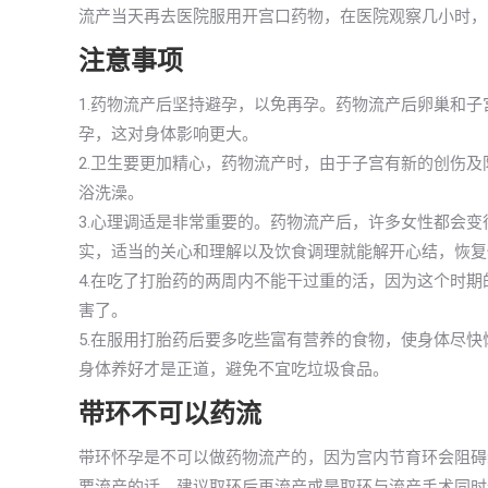
流产当天再去医院服用开宫口药物，在医院观察几小时，
注意事项
1.药物流产后坚持避孕，以免再孕。药物流产后卵巢和
孕，这对身体影响更大。
2.卫生要更加精心，药物流产时，由于子宫有新的创伤
浴洗澡。
3.心理调适是非常重要的。药物流产后，许多女性都会
实，适当的关心和理解以及饮食调理就能解开心结，恢复
4.在吃了打胎药的两周内不能干过重的活，因为这个时
害了。
5.在服用打胎药后要多吃些富有营养的食物，使身体尽
身体养好才是正道，避免不宜吃垃圾食品。
带环不可以药流
带环怀孕是不可以做药物流产的，因为宫内节育环会阻碍
要流产的话，建议取环后再流产或是取环与流产手术同时