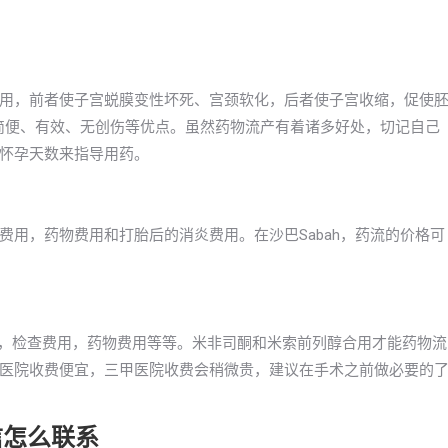
用，前者使子宫蜕膜变性坏死、宫颈软化，后者使子宫收缩，促使
有简便、有效、无创伤等优点。虽然药物流产有着诸多好处，切记自己
怀孕天数来指导用药。
用，药物费用和打胎后的消炎费用。在沙巴Sabah，药流的价格可
0左右，检查费用，药物费用等等。米非司酮和米索前列醇合用才能药物流
医院收费便宜，三甲医院收费会稍微贵，建议在手术之前做必要的
信怎么联系