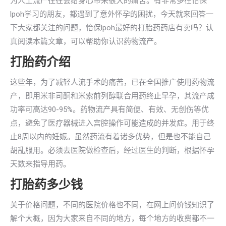
为人工流产往往会给身心带来很大的痛苦。有非常多在怡保
lpoh学习的朋友，都遇到了意外怀孕的困扰，今天就来回答一
下大家都关注的问题，怡保lpoh最好的打胎药药店有卖吗？认
真阅读本篇文章，可以帮助你认识药物流产。
打胎药介绍
这些年，为了减轻人流手术的痛苦，已在全国推广使用药物流
产，即用米非司酮和米索前列醇联合用药终止早孕，其流产成
功率可高达90-95%。药物流产具有简便、有效、无创伤等优
点，避免了医疗器械进入宫腔操作可能造成的并发症。用于终
止8周以内的妊娠。虽然药流有着诸多优势，但是也不能自己
胡乱服用。必须去医院做检查后，经过医生的判断，根据怀孕
天数来指导用药。
打胎药多少钱
关于价格问题，不同的医院价格也不同，在网上问价钱知识了
解个大概，因为大家来自不同的地方，每个地方的收费都不一