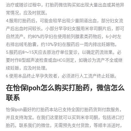
治疗或随诊过程中，打胎药微信购买如出现大量出血或其他异
常情况，应及时就医。
4.服用打胎药后，可能会较早出现少量阴道出血，部分妇女流
产后出血时间较长。小部分早孕妇女服用米非司酮片后，即可
自然流产。约80%的孕妇在使用前列腺素类药物后，6小时左
右排出绒毛胎囊，约10%孕妇在服药后一周内排出妊娠物。
5.服药后8～15天应去原治疗单位复诊，以确定药流效果。必
要时作B型超声波检查或血HCG测定，如确诊为流产不全或继
续妊娠，应及时处理。
6.使用本品终止早孕失败者，必须进行人工流产终止妊娠。
在怡保lpoh怎么购买打胎药，微信怎么
联系
怡保lpoh最好的打胎药本站已支持全国打胎药货到付款服务，
并且支持淘宝。在我们这里就可以买到米非司酮，包括进口打
胎药。联系我们的微信，无需预先支付货款，等顺丰派送时，