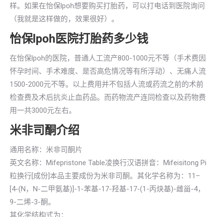
样。如果在怡保lpoh想要购买打胎药，可以打电话到医院询问
（我就是这样做的，效果很好）。
怡保lpoh医院打胎药多少钱
在怡保lpoh的医院，普通人工流产800-1000元不等（手术费因
怀孕时间、手术难度、是否高危情况等有所浮动）、无痛人流
1500-2000元不等。以上费用并不包括人流或药流之前的术前
检查费及术后抗炎止血药品。而药物流产连同检查以及药物费
用一共3000元左右。
米非司酮介绍
通用名称：米非司酮片
英文名称：Mifepristone Table凌换行汉语拼音：Mifeisitong Pi
粒换行[成份]本品主要成份为米非司酮。其化学名称为：11–
[4-(N，N-二甲氨基)]-1-苯基-17-羟基-17-(1-丙炔基)-雌甾-4，
9-二烯-3-酮。
其化学结构式为：