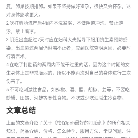
复，卵巢按期排卵。如果不坚持做好避孕，很快又会怀孕，这
对身体影响更大。
2.吃打胎药流产后4周内不洗盆浴，不做阴道冲洗，禁止游
泳，禁止着凉。
3.阴道出血超过7天时应在妇科大夫指导下服用抗生素预防感
染。出血超过两周仍淋漓不止者，应到医院查明原因，必要时
行清宫术。
4.在吃了打胎药的两周内不能干过重的活，因为这个时期的女
生身体上是非常脆弱的，所以不能再次对自己的身体进行二次
伤害了。
5.不可吃刺激性食品，如辣椒、酒、醋、胡椒、姜等，不要吃
螃蟹、田螺、河蚌等寒性食物。不吃或少吃油腻生冷食物。
文章总结
上面的文章介绍了关于《怡保lpoh最好的打胎药》的所有相关
知识，药品介绍、价格、怎么验孕、服用方法、常见问题、注