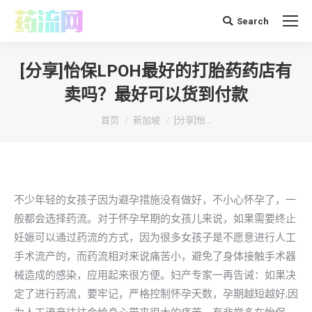
Search
搜
索：
[分享]怡保LPOH最好的打胎药药店有
卖吗？最好可以货到付款
你在这里：
首页
新加坡
[分享]怡…
不少年轻的女孩子因为避孕措施没有做好，不小心怀孕了，一
般都会选择药流。对于怀孕早期的女孩儿来说，如果需要终止
妊娠可以通过药流的方式，因为很多女孩子是不愿意进行人工
手术流产的，而药流相对来说痛苦小，避免了身体接触手术器
械造成的感染，应用起来很方便。妇产专家一再告诫：如果决
定了进行药流，要牢记，严格控制怀孕天数，孕期越短越好;因