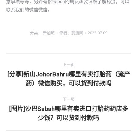
意事项等等，另外有怡保lpoh的朋友想要详细了解药流，可以
联系我们的微信微信。
分类：
新加坡
作者：
药流网
2022-07-09
文
上一页
章
[分享]新山JohorBahru哪里有卖打胎药（流产
上
药）微信购买，可以货到付款吗
导
一
文
航
下一页
章：
[图片]沙巴Sabah哪里有卖进口打胎药药店多
下
少钱？可以货到付款吗
一
文