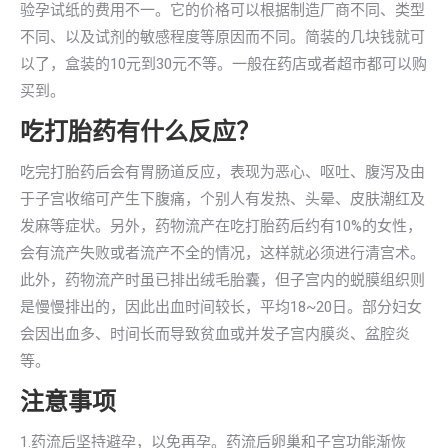
验孕试纸的费用不一。它的价格可以根据制造厂商不同、类型
不同、以及试剂的敏感程度等原因而不同。简装的几块钱就可
以了，盒装的10元到30元不等。一般在药店或者超市都可以购
买到。
吃打胎药有什么反应？
吃完打胎药后会有胃肠道反应，表现为恶心、呕吐、腹泻及由
于子宫收缩可产生下腹痛，个别人有发热、头晕、皮肤潮红及
发麻等症状。另外，药物流产在吃打胎药后约有10%的女性，
会有流产失败或者流产不全的情况，这样就必须进行清宫术。
此外，药物流产时虽已排出绒毛胎囊，但子宫内的蜕膜组织则
是慢慢排出的，因此出血时间较长，平均18~20日。部分妇女
会因出血多、时间长而导致贫血或并发子宫内膜炎、盆腔炎
等。
注意事项
1.药流后坚持避孕，以免再孕。药流后卵巢和子宫功能渐恢